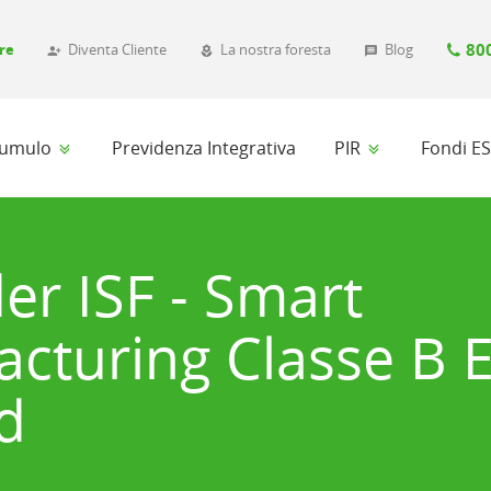
80
re
Diventa Cliente
La nostra foresta
Blog
person_add_alt_1
local_florist
message
ccumulo
Previdenza Integrativa
PIR
Fondi E
er ISF - Smart
cturing Classe B 
d