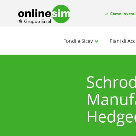
Come investi
timeline
Fondi e Sicav
Piani di A
Schrod
Manufa
Hedge