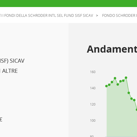
I I FONDI DELLA SCHRODER INTL SEL FUND SISF SICAV
FONDO SCHRODER I
Andament
ISF) SICAV
 ALTRE
160
140
120
€
100
80