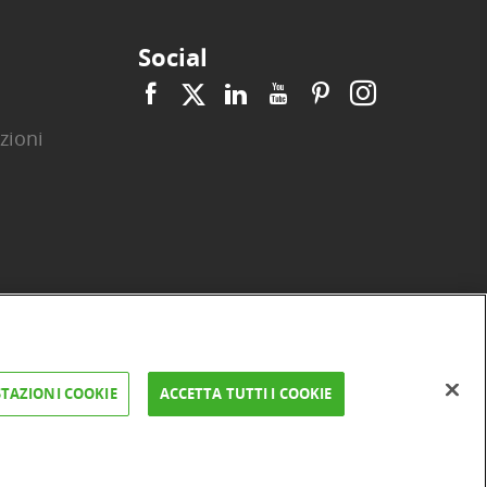
Social
zioni
|
|
|
|
|
|
ità
Privacy
Cookie
Arbitro ACF
Reclami
Firma digitale
TAZIONI COOKIE
ACCETTA TUTTI I COOKIE
FAQ e Sicurezza