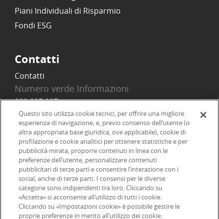
Piani Individuali di Risparmio
Fondi ESG
Contatti
Contatti
Numero verde Informazioni
800 097 097
Email
Questo sito utilizza cookie tecnici, per offrire una migliore
esperienza di navigazione, e, previo consenso dell’utente (o
info@onlinesim.it
altra appropriata base giuridica, ove applicabile), cookie di
profilazione e cookie analitici per ottenere statistiche e per
pubblicità mirata, proporre contenuti in linea con le
Social
preferenze dell’utente, personalizzare contenuti
pubblicitari di terze parti e consentire l’interazione con i
social, anche di terze parti. I consensi per le diverse
categorie sono indipendenti tra loro. Cliccando su
«Accetta» si acconsente all’utilizzo di tutti i cookie.
©2026 Online SIM, società del gruppo bancario ERSEL - P.IVA
Cliccando su «Impostazioni cookie» è possibile gestire le
proprie preferenze in merito all’utilizzo dei cookie.
12927410154