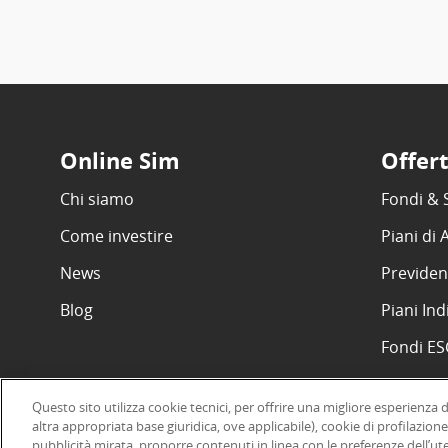
Online Sim
Offer
Chi siamo
Fondi & 
Come investire
Piani di
News
Previden
Blog
Piani Ind
Fondi E
Questo sito utilizza cookie tecnici, per offrire una migliore esperienza 
altra appropriata base giuridica, ove applicabile), cookie di profilazione
pubblicità mirata, proporre contenuti in linea con le preferenze dell’ut