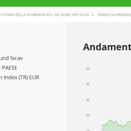
I I FONDI DELLA SCHRODER INTL SEL FUND SISF SICAV
FONDO SCHRODER J
Andament
Fund Sicav
 PAESE
50
n Index (TR) EUR
40
30
20
10