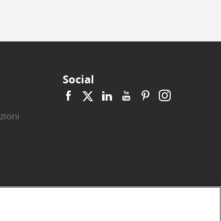
Social
zioni
|
|
|
|
|
|
ità
Privacy
Cookie
Arbitro ACF
Reclami
Firma digitale