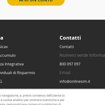
ta
Contatti
Sicav
Contatti
Numero verde Informa
 Accumulo
za Integrativa
800 097 097
Email
ividuali di Risparmio
SG
info@onlinesim.it
di navigazione, e, previo consenso dell’utente (o
 e cookie analitici per ottenere statistiche e per
|
ente, personalizzare contenuti pubblicitari di
Informazioni legali
Dichiarazione di accessibil