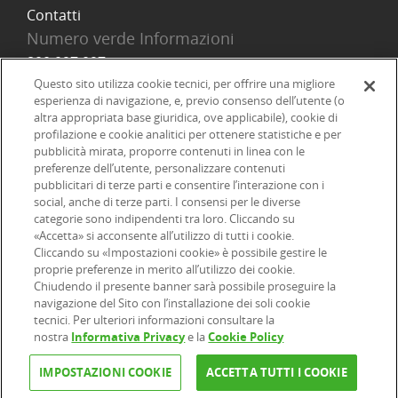
Contatti
Numero verde Informazioni
800 097 097
Email
Questo sito utilizza cookie tecnici, per offrire una migliore
esperienza di navigazione, e, previo consenso dell’utente (o
info@onlinesim.it
altra appropriata base giuridica, ove applicabile), cookie di
profilazione e cookie analitici per ottenere statistiche e per
pubblicità mirata, proporre contenuti in linea con le
Social
preferenze dell’utente, personalizzare contenuti
pubblicitari di terze parti e consentire l’interazione con i
social, anche di terze parti. I consensi per le diverse
categorie sono indipendenti tra loro. Cliccando su
«Accetta» si acconsente all’utilizzo di tutti i cookie.
©2026 Online SIM, società del gruppo bancario ERSEL - P.IVA
Cliccando su «Impostazioni cookie» è possibile gestire le
proprie preferenze in merito all’utilizzo dei cookie.
12927410154
Chiudendo il presente banner sarà possibile proseguire la
navigazione del Sito con l’installazione dei soli cookie
tecnici. Per ulteriori informazioni consultare la
|
|
|
Informazioni legali
Dichiarazione di accessibilità
Privacy
nostra
Informativa Privacy
e la
Cookie Policy
|
|
|
|
Cookie
Arbitro ACF
Reclami
Firma digitale
FAQ e Sicurezza
IMPOSTAZIONI COOKIE
ACCETTA TUTTI I COOKIE