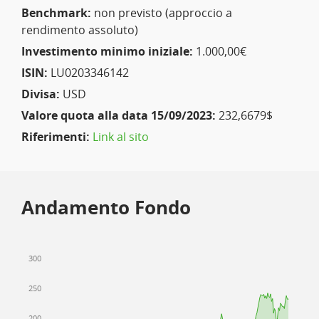
Benchmark:
non previsto (approccio a
rendimento assoluto)
Investimento minimo iniziale:
1.000,00€
ISIN:
LU0203346142
Divisa:
USD
Valore quota alla data 15/09/2023:
232,6679$
Riferimenti:
Link al sito
Andamento Fondo
300
250
200