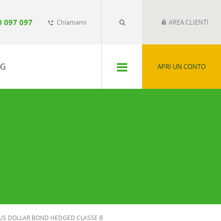
0 097 097
Chiamami
AREA CLIENTI
phone_forwarded
SG
APRI UN CONTO
US DOLLAR BOND HEDGED CLASSE B