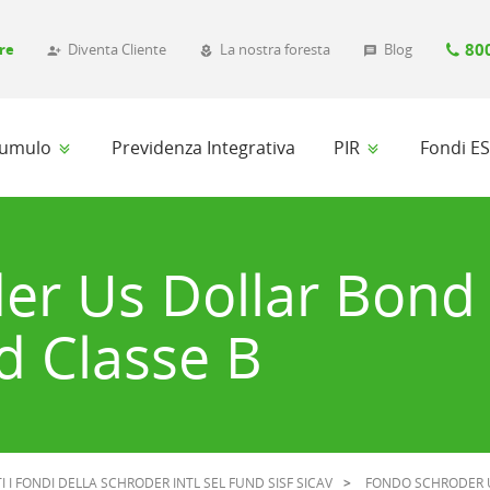
80
re
Diventa Cliente
La nostra foresta
Blog
person_add_alt_1
local_florist
message
ccumulo
Previdenza Integrativa
PIR
Fondi E
er Us Dollar Bond
 Classe B
I I FONDI DELLA SCHRODER INTL SEL FUND SISF SICAV
FONDO SCHRODER 