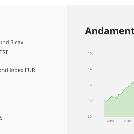
Andament
Fund Sicav
TRE
160
ond Index EUR
140
120
100
€
80
2008
2010