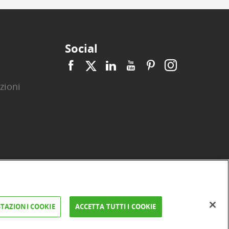
Social
zioni
|
|
|
|
|
|
ità
Privacy
Cookie
Arbitro ACF
Reclami
Firma digitale
TAZIONI COOKIE
ACCETTA TUTTI I COOKIE
FAQ e Sicurezza