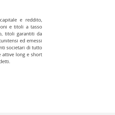
apitale e reddito,
oni e titoli a tasso
 titoli garantiti da
tatunitensi ed emessi
i societari di tutto
 attive long e short
etti.