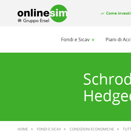
Come investi
timeline
Fondi e Sicav
Piani di A
Schrod
Hedged
HOME
FONDI E SICAV
CONDIZIONI ECONOMICHE
TUTT