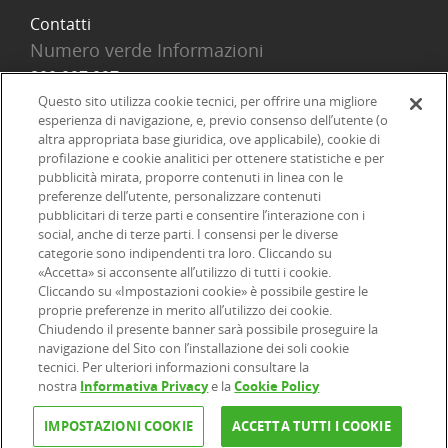
Contatti
Numero verde Informazioni
800 097 097
Email
Questo sito utilizza cookie tecnici, per offrire una migliore
esperienza di navigazione, e, previo consenso dell’utente (o
info@onlinesim.it
altra appropriata base giuridica, ove applicabile), cookie di
profilazione e cookie analitici per ottenere statistiche e per
pubblicità mirata, proporre contenuti in linea con le
Social
preferenze dell’utente, personalizzare contenuti
pubblicitari di terze parti e consentire l’interazione con i
social, anche di terze parti. I consensi per le diverse
categorie sono indipendenti tra loro. Cliccando su
«Accetta» si acconsente all’utilizzo di tutti i cookie.
©2026 Online SIM, società del gruppo bancario ERSEL - P.IVA
Cliccando su «Impostazioni cookie» è possibile gestire le
proprie preferenze in merito all’utilizzo dei cookie.
12927410154
Chiudendo il presente banner sarà possibile proseguire la
navigazione del Sito con l’installazione dei soli cookie
tecnici. Per ulteriori informazioni consultare la
|
|
|
Informazioni legali
Dichiarazione di accessibilità
Privacy
nostra
Informativa Privacy
e la
Cookie Policy
|
|
|
|
Cookie
Arbitro ACF
Reclami
Firma digitale
FAQ e Sicurezza
IMPOSTAZIONI COOKIE
ACCETTA TUTTI I COOKIE