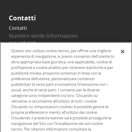
Contatti
Contatti
Numero verde Informazioni
800 097 097
Email
Questo sito utilizza cookie tecnici, per offrire una migliore
esperienza di navigazione, e, previo consenso dell’utente (o
info@onlinesim.it
altra appropriata base giuridica, ove applicabile), cookie di
profilazione e cookie analitici per ottenere statistiche e per
pubblicità mirata, proporre contenuti in linea con le
Social
preferenze dell’utente, personalizzare contenuti
pubblicitari di terze parti e consentire l’interazione con i
social, anche di terze parti. I consensi per le diverse
categorie sono indipendenti tra loro. Cliccando su
«Accetta» si acconsente all’utilizzo di tutti i cookie.
©2026 Online SIM, società del gruppo bancario ERSEL - P.IVA
Cliccando su «Impostazioni cookie» è possibile gestire le
proprie preferenze in merito all’utilizzo dei cookie.
12927410154
Chiudendo il presente banner sarà possibile proseguire la
navigazione del Sito con l’installazione dei soli cookie
tecnici. Per ulteriori informazioni consultare la
|
|
|
Informazioni legali
Dichiarazione di accessibilità
Privacy