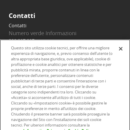
Contatti
Contatti
Numero verde Informazioni
800 097 097
Email
Questo sito utilizza cookie tecnici, per offrire una migliore
esperienza di navigazione, e, previo consenso dell’utente (o
info@onlinesim.it
altra appropriata base giuridica, ove applicabile), cookie di
profilazione e cookie analitici per ottenere statistiche e per
pubblicità mirata, proporre contenuti in linea con le
Social
preferenze dell’utente, personalizzare contenuti
pubblicitari di terze parti e consentire l’interazione con i
social, anche di terze parti. I consensi per le diverse
categorie sono indipendenti tra loro. Cliccando su
«Accetta» si acconsente all’utilizzo di tutti i cookie.
©2026 Online SIM, società del gruppo bancario ERSEL - P.IVA
Cliccando su «Impostazioni cookie» è possibile gestire le
proprie preferenze in merito all’utilizzo dei cookie.
12927410154
Chiudendo il presente banner sarà possibile proseguire la
navigazione del Sito con l’installazione dei soli cookie
tecnici. Per ulteriori informazioni consultare la
|
|
|
Informazioni legali
Dichiarazione di accessibilità
Privacy