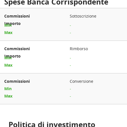
Spese Banca Corrispondente
Sottoscrizione
-
-
Rimborso
-
-
Conversione
-
-
Politica di investimento