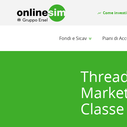
Come investi
timeline
Fondi e Sicav
Piani di A
Thread
Market
Classe