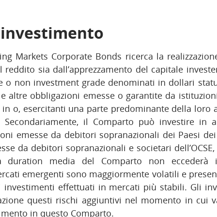
i investimento
ng Markets Corporate Bonds ricerca la realizzazio
l reddito sia dall’apprezzamento del capitale invest
 o non investment grade denominati in dollari statu
 e altre obbligazioni emesse o garantite da istituzion
 in o, esercitanti una parte predominante della loro at
 Secondariamente, il Comparto può investire in altr
ioni emesse da debitori sopranazionali dei Paesi de
sse da debitori sopranazionali e societari dell’OCSE, d
 La duration media del Comparto non eccederà i
ercati emergenti sono maggiormente volatili e presen
i investimenti effettuati in mercati più stabili. Gli i
zione questi rischi aggiuntivi nel momento in cui v
stimento in questo Comparto.