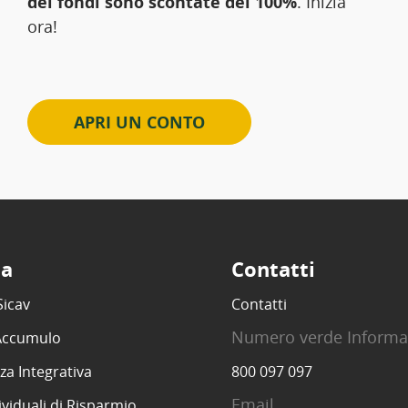
dei fondi sono scontate del 100%
. Inizia
ora!
APRI UN CONTO
ta
Contatti
Sicav
Contatti
Numero verde Informa
 Accumulo
za Integrativa
800 097 097
Email
ividuali di Risparmio