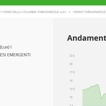
I I FONDI DELLA COLUMBIA THREADNEEDLE LUX I
FONDO THREADNEEDLE 
Andament
Lux) I
ESI EMERGENTI
22.5
20
17.5
15
12.5
10
7.5