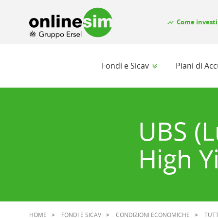
Come investi
timeline
Fondi e Sicav
Piani di A
UBS (L
High Y
HOME
FONDI E SICAV
CONDIZIONI ECONOMICHE
TUTT