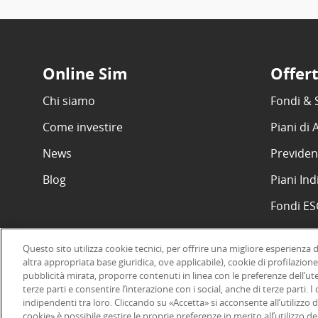
Online Sim
Offer
Chi siamo
Fondi & 
Come investire
Piani di
News
Previden
Blog
Piani Ind
Fondi E
Questo sito utilizza cookie tecnici, per offrire una migliore esperienza 
altra appropriata base giuridica, ove applicabile), cookie di profilazione
pubblicità mirata, proporre contenuti in linea con le preferenze dell’ut
©2026 Online SIM, società del gruppo bancario ERSEL - P.IVA 12927
terze parti e consentire l’interazione con i social, anche di terze parti. 
indipendenti tra loro. Cliccando su «Accetta» si acconsente all’utilizzo d
cookie» è possibile gestire le proprie preferenze in merito all’utilizzo 