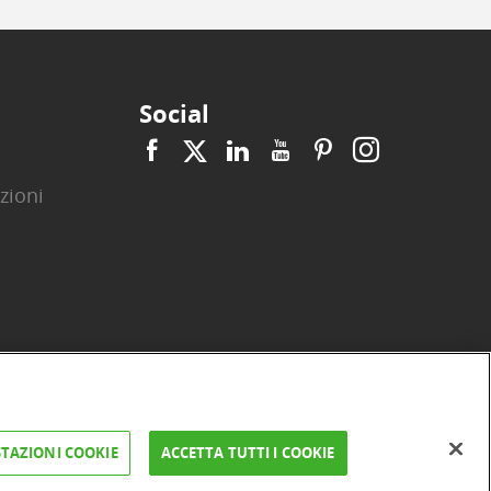
Social
zioni
|
|
|
|
|
|
ità
Privacy
Cookie
Arbitro ACF
Reclami
Firma digitale
TAZIONI COOKIE
ACCETTA TUTTI I COOKIE
FAQ e Sicurezza