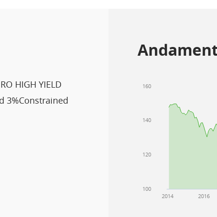
Andament
RO HIGH YIELD
160
ld 3%Constrained
140
120
100
2014
2016