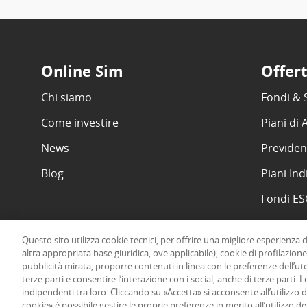
Online Sim
Offer
Chi siamo
Fondi & 
Come investire
Piani di
News
Previden
Blog
Piani Ind
Fondi E
Questo sito utilizza cookie tecnici, per offrire una migliore esperienza 
altra appropriata base giuridica, ove applicabile), cookie di profilazione
pubblicità mirata, proporre contenuti in linea con le preferenze dell’ut
©2026 Online SIM, società del gruppo bancario ERSEL - P.IVA 12927
terze parti e consentire l’interazione con i social, anche di terze parti. 
indipendenti tra loro. Cliccando su «Accetta» si acconsente all’utilizzo d
cookie» è possibile gestire le proprie preferenze in merito all’utilizzo 