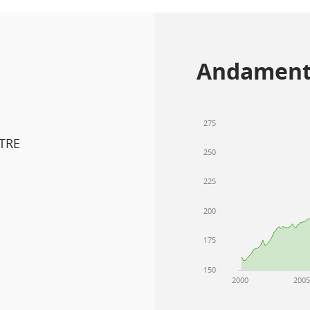
Andament
275
TRE
250
225
200
175
150
2000
200