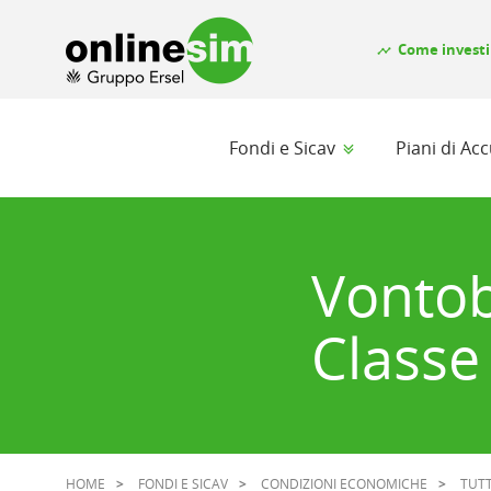
Come investi
timeline
Fondi e Sicav
Piani di A
Vontob
Classe
HOME
FONDI E SICAV
CONDIZIONI ECONOMICHE
TUTT