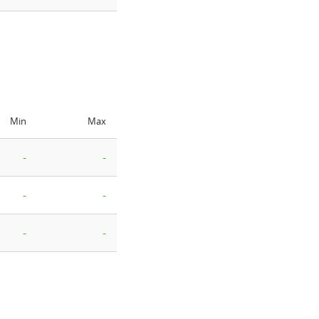
Min
Max
-
-
-
-
-
-