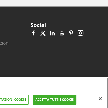
Social
zioni
|
|
|
|
|
|
ità
Privacy
Cookie
Arbitro ACF
Reclami
Firma digitale
TAZIONI COOKIE
ACCETTA TUTTI I COOKIE
FAQ e Sicurezza