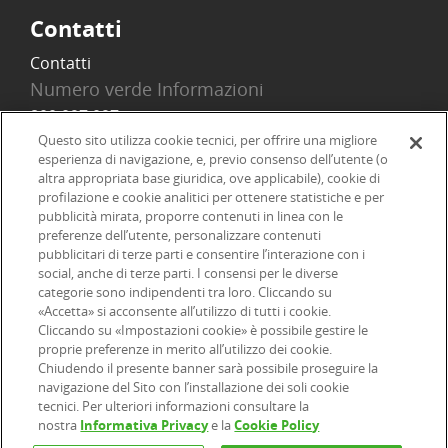
Contatti
Contatti
Numero verde Informazioni
800 097 097
Email
Questo sito utilizza cookie tecnici, per offrire una migliore
esperienza di navigazione, e, previo consenso dell’utente (o
info@onlinesim.it
altra appropriata base giuridica, ove applicabile), cookie di
profilazione e cookie analitici per ottenere statistiche e per
pubblicità mirata, proporre contenuti in linea con le
Social
preferenze dell’utente, personalizzare contenuti
pubblicitari di terze parti e consentire l’interazione con i
social, anche di terze parti. I consensi per le diverse
categorie sono indipendenti tra loro. Cliccando su
«Accetta» si acconsente all’utilizzo di tutti i cookie.
©2026 Online SIM, società del gruppo bancario ERSEL - P.IVA
Cliccando su «Impostazioni cookie» è possibile gestire le
proprie preferenze in merito all’utilizzo dei cookie.
12927410154
Chiudendo il presente banner sarà possibile proseguire la
navigazione del Sito con l’installazione dei soli cookie
|
|
|
tecnici. Per ulteriori informazioni consultare la
Informazioni legali
Dichiarazione di accessibilità
Privacy
nostra
Informativa Privacy
e la
Cookie Policy
|
|
|
|
Cookie
Arbitro ACF
Reclami
Firma digitale
FAQ e Sicurezza