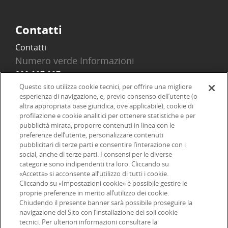
Contatti
Contatti
Numero verde Informazioni
800 097 097
Email
Questo sito utilizza cookie tecnici, per offrire una migliore
esperienza di navigazione, e, previo consenso dell’utente (o
info@onlinesim.it
altra appropriata base giuridica, ove applicabile), cookie di
profilazione e cookie analitici per ottenere statistiche e per
pubblicità mirata, proporre contenuti in linea con le
Social
preferenze dell’utente, personalizzare contenuti
pubblicitari di terze parti e consentire l’interazione con i
social, anche di terze parti. I consensi per le diverse
categorie sono indipendenti tra loro. Cliccando su
«Accetta» si acconsente all’utilizzo di tutti i cookie.
©2026 Online SIM, società del gruppo bancario ERSEL - P.IVA
Cliccando su «Impostazioni cookie» è possibile gestire le
proprie preferenze in merito all’utilizzo dei cookie.
12927410154
Chiudendo il presente banner sarà possibile proseguire la
navigazione del Sito con l’installazione dei soli cookie
|
|
|
tecnici. Per ulteriori informazioni consultare la
Informazioni legali
Dichiarazione di accessibilità
Privacy