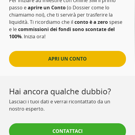
Per iniziare ad investire con Online SIM il primo
passo e
aprire un Conto
(o Dossier come lo
chiamiamo noi), che ti servirà per trasferire la
liquidità. Ti ricordiamo che il
conto è a zero
spese
e le
commissioni dei fondi sono scontate del
100%
. Inizia ora!
APRI UN CONTO
Hai ancora qualche dubbio?
Lasciaci i tuoi dati e verrai ricontattato da un
nostro esperto.
CONTATTACI