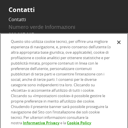
Contatti
Contatti
Numero verde Informazioni
800 097 097
Email
Questo sito utilizza cookie tecnici, per offrire una migliore
esperienza di navigazione, e, previo consenso dell’utente (o
info@onlinesim.it
altra appropriata base giuridica, ove applicabile), cookie di
profilazione e cookie analitici per ottenere statistiche e per
pubblicità mirata, proporre contenuti in linea con le
Social
preferenze dell’utente, personalizzare contenuti
pubblicitari di terze parti e consentire l’interazione con i
social, anche di terze parti. I consensi per le diverse
categorie sono indipendenti tra loro. Cliccando su
«Accetta» si acconsente all’utilizzo di tutti i cookie.
©2026 Online SIM, società del gruppo bancario ERSEL - P.IVA
Cliccando su «Impostazioni cookie» è possibile gestire le
proprie preferenze in merito all’utilizzo dei cookie.
12927410154
Chiudendo il presente banner sarà possibile proseguire la
navigazione del Sito con l’installazione dei soli cookie
|
|
|
tecnici. Per ulteriori informazioni consultare la
Informazioni legali
Dichiarazione di accessibilità
Privacy
nostra
Informativa Privacy
e la
Cookie Policy
|
|
|
|
Cookie
Arbitro ACF
Reclami
Firma digitale
FAQ e Sicurezza