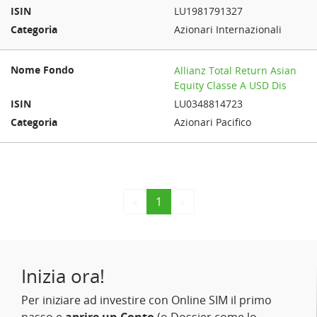
LU1981791327
Azionari Internazionali
Allianz Total Return Asian
Equity Classe A USD Dis
LU0348814723
Azionari Pacifico
«
1
»
Inizia ora!
Per iniziare ad investire con Online SIM il primo
passo e
aprire un Conto
(o Dossier come lo