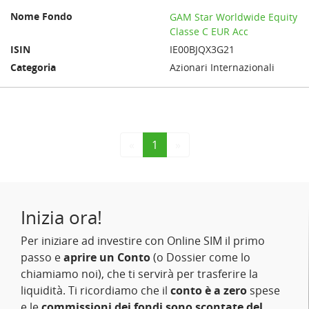
GAM Star Worldwide Equity
Classe C EUR Acc
IE00BJQX3G21
Azionari Internazionali
«
1
»
Inizia ora!
Per iniziare ad investire con Online SIM il primo
passo e
aprire un Conto
(o Dossier come lo
chiamiamo noi), che ti servirà per trasferire la
liquidità. Ti ricordiamo che il
conto è a zero
spese
e le
commissioni dei fondi sono scontate del