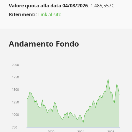
Valore quota alla data 04/08/2026:
1.485,557€
Riferimenti:
Link al sito
Andamento Fondo
2000
1750
1500
1250
1000
750
2022
2024
2026