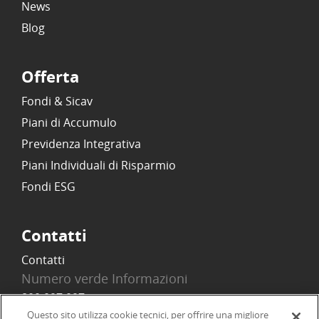
News
Blog
Offerta
Fondi & Sicav
Piani di Accumulo
Previdenza Integrativa
Piani Individuali di Risparmio
Fondi ESG
Contatti
Contatti
Numero verde Informazioni
800 097 097
Email
Questo sito utilizza cookie tecnici, per offrire una migliore