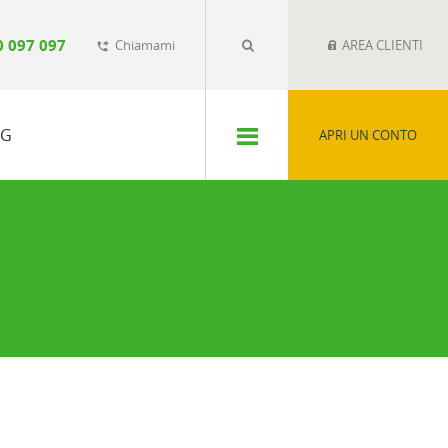
0 097 097
Chiamami
AREA CLIENTI
phone_forwarded
SG
APRI UN CONTO