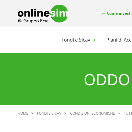
Come investi
timeline
Fondi e Sicav
Piani di A
ODDO
HOME
FONDI E SICAV
CONDIZIONI ECONOMICHE
TUTT