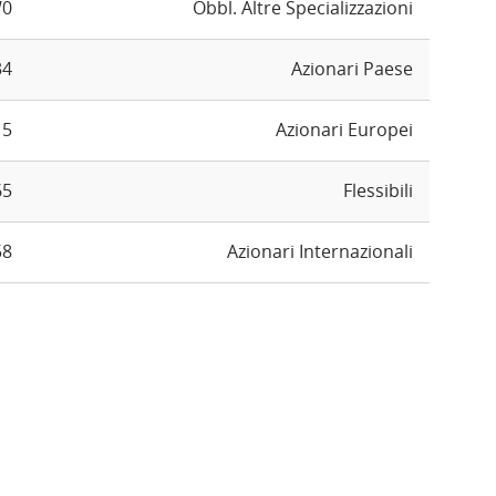
W0
Obbl. Altre Specializzazioni
34
Azionari Paese
15
Azionari Europei
65
Flessibili
58
Azionari Internazionali