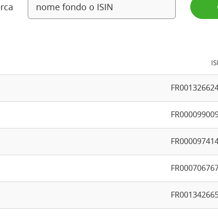
rca
IS
FR00132662
FR00009900
FR00009741
FR00070676
FR00134266