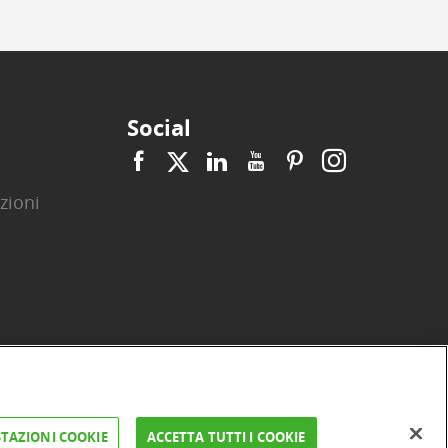
Social
zioni
|
|
|
|
|
|
ità
Privacy
Cookie
Arbitro ACF
Reclami
Firma digitale
TAZIONI COOKIE
ACCETTA TUTTI I COOKIE
FAQ e Sicurezza