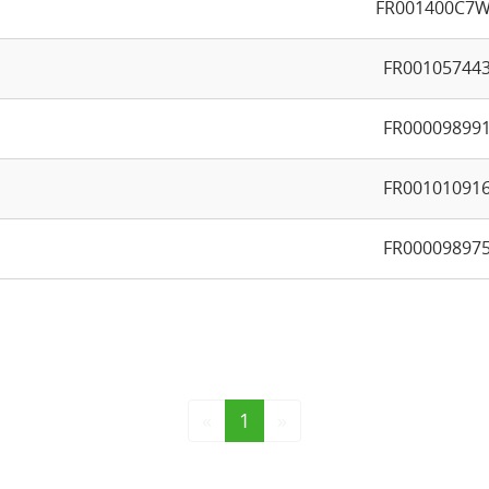
FR001400C7
FR00105744
FR00009899
FR00101091
FR00009897
«
1
»