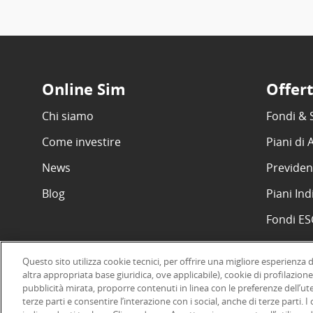
Online Sim
Offer
Chi siamo
Fondi & 
Come investire
Piani di
News
Previden
Blog
Piani Ind
Fondi E
Questo sito utilizza cookie tecnici, per offrire una migliore esperienza 
altra appropriata base giuridica, ove applicabile), cookie di profilazione
pubblicità mirata, proporre contenuti in linea con le preferenze dell’ut
©2026 Online SIM, società del gruppo bancario ERSEL - P.IVA 12927
terze parti e consentire l’interazione con i social, anche di terze parti. 