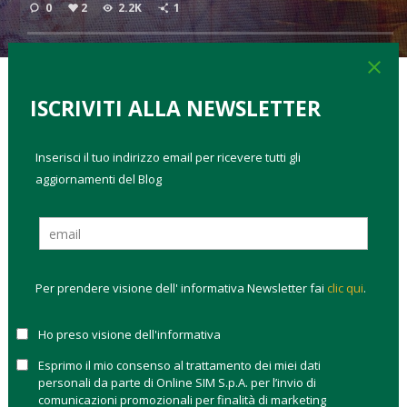
0
2
2.2K
1
close
ISCRIVITI ALLA NEWSLETTER
TAGS:
analisi di mercato
analisi fida
come investire
Continua a prevalere una fase di incertezza caratterizzata da
Inserisci il tuo indirizzo email per ricevere tutti gli
abbondante volatilità sui mercati globali, dovuta
aggiornamenti del Blog
principalmente ad una serie di dati macroeconomici
altalenanti ed al permanere di condizioni di instabilità su
svariati fronti.
Dal caso Grecia in Europa, ai nuovi dubbi
sulla Cina, dal possibile rialzo tassi della Fed alle
conseguenti difficoltà dei Paesi emergenti, gli
Per prendere visione dell' informativa Newsletter fai
clic qui
.
elementi controversi sono numerosi.
Ho preso visione dell'informativa
Sul fronte asiatico, il recente dato trimestrale di crescita del
PIL cinese pari a +7,0%, pari a quello del trimestre precedente
Esprimo il mio consenso al trattamento dei miei dati
ed alla guidance di inizio anno, ha destato tra i professionisti
personali da parte di Online SIM S.p.A. per l’invio di
comunicazioni promozionali per finalità di marketing
alcune perplessità sulla possibile sua incoerenza. Al contrario