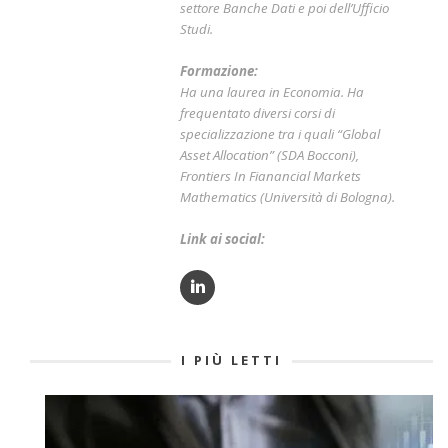
settore Banche Dati e poi dell’Ufficio
Studi.
Formazione:
Ha una laurea in Economia. Ha
frequentato diversi corsi di
specializzazione tra i quali “Global
Asset Allocation” (SDA Bocconi),
Frontiers In Fianancial Markets
Mathematics (Università di Bologna).
Link ai social:
I PIÙ LETTI