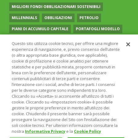
MIGLIORI FONDI OBBLIGAZIONARI SOSTENIBILI
MILLENNIALS
OBBLIGAZIONI
PETROLIO
PIANI DI ACCUMULO CAPITALE
PORTAFOGLI MODELLO
PREVIDENZA COMPLEMENTARE
RECESSIONE
Questo sito utilizza cookie tecnici, per offrire una migliore
esperienza di navigazione, e, previo consenso dell’utente
RISPARMIO GESTITO
SOCIAL MEDIA
STILE VALUE
(o altra appropriata base giuridica, ove applicabile),
cookie di profilazione e cookie analitici per ottenere
TASSI
UGUAGLIANZA DI GENERE
VOLATILITÀ
statistiche e per pubblicità mirata, proporre contenuti in
linea con le preferenze dell’utente, personalizzare
contenuti pubblicitari di terze parti e consentire
l’interazione con i social, anche di terze parti. I consensi
per le diverse categorie sono indipendenti tra loro.
Cliccando su «Accetta» si acconsente all’utilizzo di tutti i
© 2026 ONLINE SIM - ONLINE SIM È UNA SOCIETÀ DEL
cookie. Cliccando su «Impostazioni cookie» è possibile
GRUPPO BANCARIO
ERSEL
- P.IVA 12927410154
gestire le proprie preferenze in merito all’utilizzo dei
PRIVACY POLICY
COOKIE
INFORMAZIONI LEGALI
cookie. Chiudendo il presente banner sarà possibile
proseguire la navigazione del Sito con l’installazione dei
soli cookie tecnici. Per ulteriori informazioni consultare la
nostra
Informativa Privacy
e la
Cookie Policy