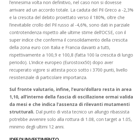
l’ennesima volta non definitivo, nel caso non si dovesse
arrivare ad un accordo totale. La caduta del Pil Greco a -2,3%
e la crescita del debito proiettato verso il 180%, oltre che
l’inevitabile crollo del Pil russo al -4,6%, sono dati in parziale
controtendenza rispetto alle ultime stime dell’OCSE, con il
super indice che conferma il consolidamento della crescita
della zona euro con Italia e Francia davanti a tutti,
rispettivamente a 100,9 e 100,8 (fatta 100 la crescita di lungo
periodo). L’indice europeo (Eurostoxx50) dopo aver
recuperato vigore si attesta poco sotto i 3700 punti, livello
resistenziale di particolare importanza.
Sul fronte valutario, infine, l’euro/dollaro resta in area
1,10, all’interno della fascia di oscillazione ormai valida
da mesi e che indica l’assenza di rilevanti mutamenti
strutturali.
Dal punto di vista tecnico un allungo ribassista
potrebbe avvenire solo alla rottura di 1.08, con target a 1.05,
minimo degli ultimi 12 anni.
IDEE DI INVESTIMENTO