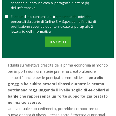
secondo quanto indicato al paragrafo 2 lettera (b)
degli ultimi anni, infatti, la crescita dell’economia cinese pare
dell'Informativa.
non essere accompagnata da una conseguente crescita del
Esprimo il mio consenso al trattamento dei miei dati
consumo di energia elettrica (+1,2% nel primo semestre
personali da parte di Online SIM S.p.A. per la finalità di
2015) e del livello dei ricavi. I mercati restano tra il 25%-30% al
profilazione secondo quanto indicato al paragrafo 2
di sotto dei massimi di inizio giugno confermando le possibili
lettera (c) dell'Informativa.
sorprese.
Le autorità cinesi come di consueto agiscono
ISCRIVITI
in maniera incisiva, come con la svalutazione della
moneta del 2% appena attuata in risposta al calo delle
esportazioni.
I dubbi sull’effettiva crescita della prima economia al mondo
per importazioni di materie prime ha creato ulteriore
instabilità anche per le principali commodities.
Il petrolio
greggio ha subito pesanti ribassi durante la scorsa
settimana raggiungendo il livello soglia di 44 dollari al
barile che rappresenta un forte supporto già testato
nel marzo scorso.
Un eventuale suo cedimento, potrebbe comportare una
nuova ondata di ribassi. Stessa sorte è toccata ai principali