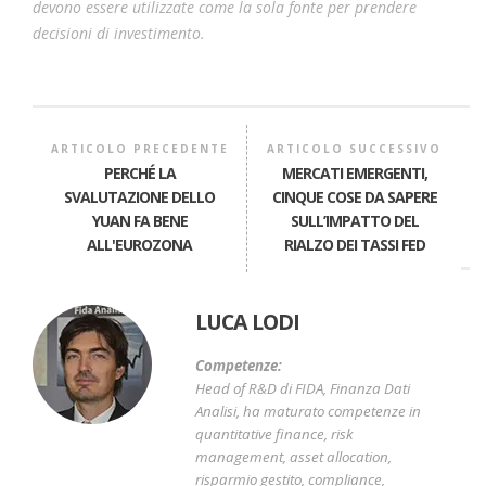
devono essere utilizzate come la sola fonte per prendere
decisioni di investimento.
ARTICOLO PRECEDENTE
ARTICOLO SUCCESSIVO
PERCHÉ LA
MERCATI EMERGENTI,
SVALUTAZIONE DELLO
CINQUE COSE DA SAPERE
YUAN FA BENE
SULL’IMPATTO DEL
ALL'EUROZONA
RIALZO DEI TASSI FED
LUCA LODI
Competenze:
Head of R&D di FIDA, Finanza Dati
Analisi, ha maturato competenze in
quantitative finance, risk
management, asset allocation,
risparmio gestito, compliance,