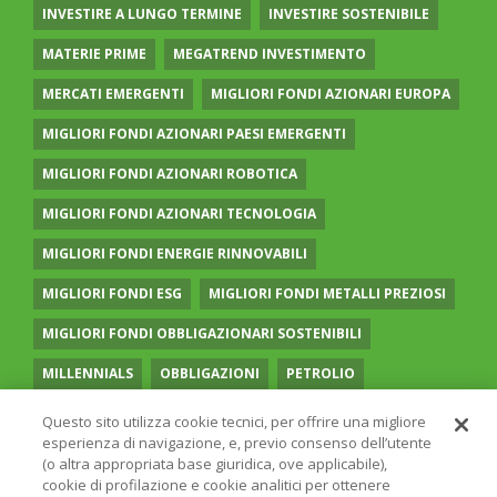
INVESTIRE A LUNGO TERMINE
INVESTIRE SOSTENIBILE
MATERIE PRIME
MEGATREND INVESTIMENTO
MERCATI EMERGENTI
MIGLIORI FONDI AZIONARI EUROPA
MIGLIORI FONDI AZIONARI PAESI EMERGENTI
MIGLIORI FONDI AZIONARI ROBOTICA
MIGLIORI FONDI AZIONARI TECNOLOGIA
MIGLIORI FONDI ENERGIE RINNOVABILI
MIGLIORI FONDI ESG
MIGLIORI FONDI METALLI PREZIOSI
MIGLIORI FONDI OBBLIGAZIONARI SOSTENIBILI
MILLENNIALS
OBBLIGAZIONI
PETROLIO
PIANI DI ACCUMULO CAPITALE
PORTAFOGLI MODELLO
Questo sito utilizza cookie tecnici, per offrire una migliore
esperienza di navigazione, e, previo consenso dell’utente
PREVIDENZA COMPLEMENTARE
RECESSIONE
(o altra appropriata base giuridica, ove applicabile),
cookie di profilazione e cookie analitici per ottenere
RISPARMIO GESTITO
SOCIAL MEDIA
STILE VALUE