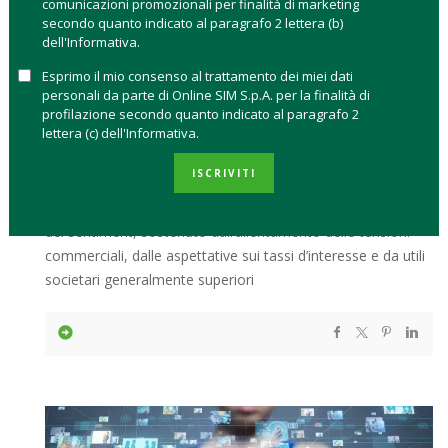
comunicazioni promozionali per finalità di marketing
PRIMO SEMESTRE 2026
secondo quanto indicato al paragrafo 2 lettera (b)
dell'Informativa.
ROBERTA CAFFARATTI
27 AGOSTO 2025
Esprimo il mio consenso al trattamento dei miei dati
personali da parte di Online SIM S.p.A. per la finalità di
profilazione secondo quanto indicato al paragrafo 2
lettera (c) dell'Informativa.
Il primo semestre del 2026 ha riportato l’Europa al centro
dell’attenzione degli investitori. Dopo un avvio d’anno
ISCRIVITI
caratterizzato da volatilità e rotazione settoriale, i mercati
europei hanno beneficiato di un progressivo miglioramento
del sentiment, sostenuto dall’allentamento delle tensioni
commerciali, dalle aspettative sui tassi d’interesse e da utili
societari generalmente superiori