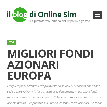
TAG
MIGLIORI FONDI
AZIONARI
EUROPA
I migliori fondi azionari Europa investono su azioni di società che hanno
sede o che svolgono la loro attività prevalentemente in Europa. I fondi
azionari devono investire almeno il 70% del patrimonio in titoli azionari di
diversa natura. Per puntare sull'Europa, ci sono i fondi azionari. Un fondo