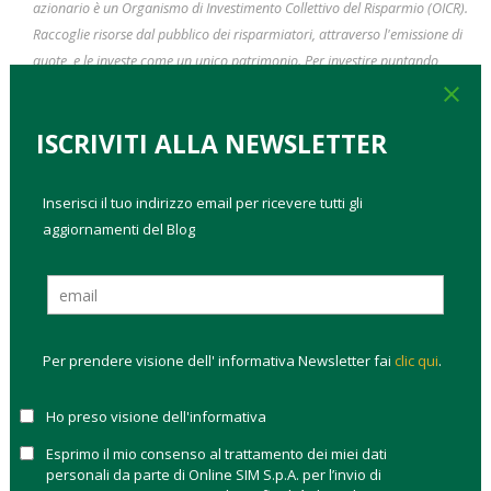
azionario è un Organismo di Investimento Collettivo del Risparmio (OICR).
Raccoglie risorse dal pubblico dei risparmiatori, attraverso l'emissione di
quote, e le investe come un unico patrimonio. Per investire puntando
sull'Europa ci sono i migliori fondi azionari Europa presenti sul sito di
close
Online Sim. Scopri i fondi di investimento disponibili sulla piattaforma.
ISCRIVITI ALLA NEWSLETTER
Inserisci il tuo indirizzo email per ricevere tutti gli
aggiornamenti del Blog
Per prendere visione dell' informativa Newsletter fai
clic qui
.
Ho preso visione dell'informativa
CLASSIFICHE
FONDI AZIONARI EUROPA:
Esprimo il mio consenso al trattamento dei miei dati
personali da parte di Online SIM S.p.A. per l’invio di
COME SONO ANDATI NEL