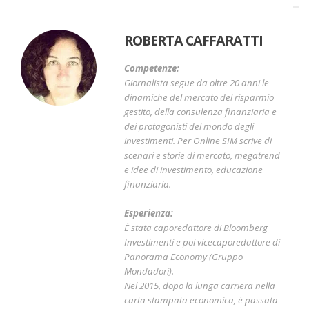
ROBERTA CAFFARATTI
Competenze:
Giornalista segue da oltre 20 anni le
dinamiche del mercato del risparmio
gestito, della consulenza finanziaria e
dei protagonisti del mondo degli
investimenti. Per Online SIM scrive di
scenari e storie di mercato, megatrend
e idee di investimento, educazione
finanziaria.
Esperienza:
É stata caporedattore di Bloomberg
Investimenti e poi vicecaporedattore di
Panorama Economy (Gruppo
Mondadori).
Nel 2015, dopo la lunga carriera nella
carta stampata economica, è passata