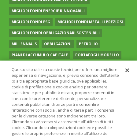
MIGLIORI FONDI ENERGIE RINNOVABILI
MIGLIORI FONDI ESG
MIGLIORI FONDI METALLI PREZIOSI
MIGLIORI FONDI OBBLIGAZIONARI SOSTENIBILI
MILLENNIALS
OBBLIGAZIONI
PETROLIO
PIANI DI ACCUMULO CAPITALE
PORTAFOGLI MODELLO
PREVIDENZA COMPLEMENTARE
RECESSIONE
Questo sito utilizza cookie tecnici, per offrire una migliore
esperienza di navigazione, e, previo consenso dell’utente
RISPARMIO GESTITO
SOCIAL MEDIA
STILE VALUE
(o altra appropriata base giuridica, ove applicabile),
cookie di profilazione e cookie analitici per ottenere
TASSI
UGUAGLIANZA DI GENERE
VOLATILITÀ
statistiche e per pubblicità mirata, proporre contenuti in
linea con le preferenze dell’utente, personalizzare
contenuti pubblicitari di terze parti e consentire
l’interazione con i social, anche di terze parti. I consensi
per le diverse categorie sono indipendenti tra loro.
Cliccando su «Accetta» si acconsente all’utilizzo di tutti i
© 2026 ONLINE SIM - ONLINE SIM È UNA SOCIETÀ DEL
cookie. Cliccando su «Impostazioni cookie» è possibile
GRUPPO BANCARIO
ERSEL
- P.IVA 12927410154
gestire le proprie preferenze in merito all’utilizzo dei
PRIVACY POLICY
COOKIE
INFORMAZIONI LEGALI