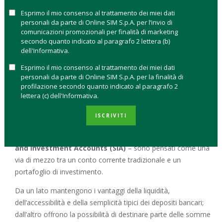
competitività dell’Unione e al tempo stesso offrire opportunità
Esprimo il mio consenso al trattamento dei miei dati
di rendimento ai cittadini.
personali da parte di Online SIM S.p.A. per l’invio di
comunicazioni promozionali per finalità di marketing
Entro il 2026, l’Unione Europea punta quindi a lanciare questi
secondo quanto indicato al paragrafo 2 lettera (b)
nuovi strumenti. Ma cosa sono i conti di risparmio e
dell'Informativa.
investimento? E in che modo potrebbero cambiare le abitudini
Esprimo il mio consenso al trattamento dei miei dati
dei risparmiatori italiani ed europei?
personali da parte di Online SIM S.p.A. per la finalità di
profilazione secondo quanto indicato al paragrafo 2
COSA SONO E COME NASCONO I CONTI DI
lettera (c) dell'Informativa.
RISPARMIO E INVESTIMENTO
ISCRIVITI
I conti di risparmio e investimento – noti anche come
Saving
and Investment Accounts (SIA)
– sono pensati come una
via di mezzo tra un conto corrente tradizionale e un
portafoglio di investimento.
Da un lato mantengono i vantaggi della liquidità,
dell’accessibilità e della semplicità tipici dei depositi bancari;
dall’altro offrono la possibilità di destinare parte delle somme