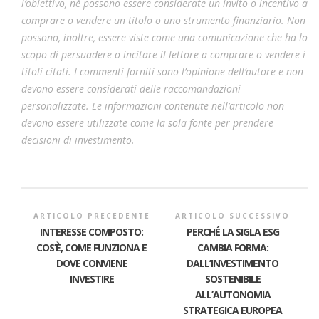
l’obiettivo, né possono essere considerate un invito o incentivo a
comprare o vendere un titolo o uno strumento finanziario. Non
possono, inoltre, essere viste come una comunicazione che ha lo
scopo di persuadere o incitare il lettore a comprare o vendere i
titoli citati. I commenti forniti sono l’opinione dell’autore e non
devono essere considerati delle raccomandazioni
personalizzate. Le informazioni contenute nell’articolo non
devono essere utilizzate come la sola fonte per prendere
decisioni di investimento.
ARTICOLO PRECEDENTE
ARTICOLO SUCCESSIVO
INTERESSE COMPOSTO:
PERCHÉ LA SIGLA ESG
COS’È, COME FUNZIONA E
CAMBIA FORMA:
DOVE CONVIENE
DALL’INVESTIMENTO
INVESTIRE
SOSTENIBILE
ALL’AUTONOMIA
STRATEGICA EUROPEA