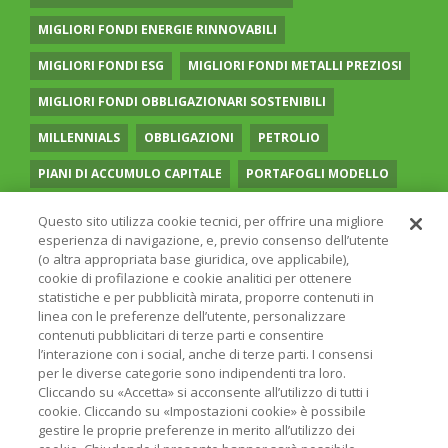
MIGLIORI FONDI ENERGIE RINNOVABILI
MIGLIORI FONDI ESG
MIGLIORI FONDI METALLI PREZIOSI
MIGLIORI FONDI OBBLIGAZIONARI SOSTENIBILI
MILLENNIALS
OBBLIGAZIONI
PETROLIO
PIANI DI ACCUMULO CAPITALE
PORTAFOGLI MODELLO
PREVIDENZA COMPLEMENTARE
RECESSIONE
Questo sito utilizza cookie tecnici, per offrire una migliore
esperienza di navigazione, e, previo consenso dell’utente
RISPARMIO GESTITO
SOCIAL MEDIA
STILE VALUE
(o altra appropriata base giuridica, ove applicabile),
cookie di profilazione e cookie analitici per ottenere
TASSI
UGUAGLIANZA DI GENERE
VOLATILITÀ
statistiche e per pubblicità mirata, proporre contenuti in
linea con le preferenze dell’utente, personalizzare
contenuti pubblicitari di terze parti e consentire
l’interazione con i social, anche di terze parti. I consensi
per le diverse categorie sono indipendenti tra loro.
Cliccando su «Accetta» si acconsente all’utilizzo di tutti i
© 2026 ONLINE SIM - ONLINE SIM È UNA SOCIETÀ DEL
cookie. Cliccando su «Impostazioni cookie» è possibile
GRUPPO BANCARIO
ERSEL
- P.IVA 12927410154
gestire le proprie preferenze in merito all’utilizzo dei
PRIVACY POLICY
COOKIE
INFORMAZIONI LEGALI