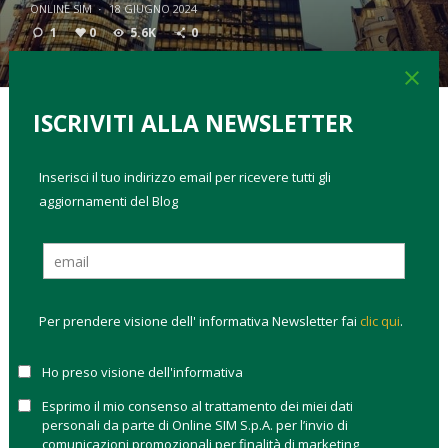
ONLINE SIM
·
18 GIUGNO 2024
1
0
5.6K
0
close
ISCRIVITI ALLA NEWSLETTER
TAGS:
come investire
controllo del rischio
diversificazione
Inserisci il tuo indirizzo email per ricevere tutti gli
obbligazioni
risparmio gestito
aggiornamenti del Blog
Cosa sono i Corporate Bond?
Scopri tutte le caratteristiche
di questo tipo di obbligazioni, come funzionano e come
investire.
Cosa sono i corporate bond
Per prendere visione dell' informativa Newsletter fai
clic qui
.
Chi emette i corporate bond
Come investire sui corporate bond
Ho preso visione dell'informativa
COSA SONO I CORPORATE BOND
Esprimo il mio consenso al trattamento dei miei dati
personali da parte di Online SIM S.p.A. per l’invio di
comunicazioni promozionali per finalità di marketing