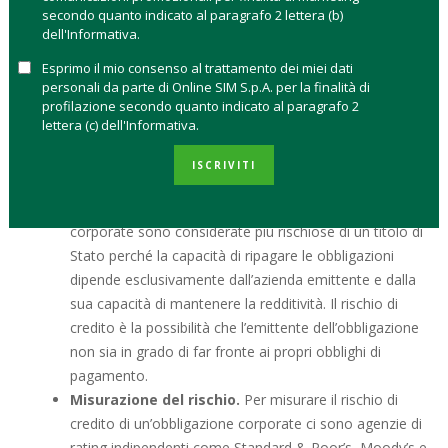
Si tratta di
obbligazioni aziendali che sono emesse da
secondo quanto indicato al paragrafo 2 lettera (b)
società private, banche o imprese
per raccogliere capitali
dell'Informativa.
e finanziare la propria attività ampliandola. In pratica, con un
Esprimo il mio consenso al trattamento dei miei dati
bond corporate le aziende che lo emettono chiedono un
personali da parte di Online SIM S.p.A. per la finalità di
prestito all’investitore che diventa creditore percependo un
profilazione secondo quanto indicato al paragrafo 2
interesse periodico sul denaro investito, tramite la cedola, e
lettera (c) dell'Informativa.
acquistando il diritto di riavere il capitale investito alla data di
ISCRIVITI
scadenza dell’obbligazione. In particolare.
Rischio medio alto.
In generale le obbligazioni
corporate sono considerate più rischiose di un titolo di
Stato perché la capacità di ripagare le obbligazioni
dipende esclusivamente dall’azienda emittente e dalla
sua capacità di mantenere la redditività. Il rischio di
credito è la possibilità che l’emittente dell’obbligazione
non sia in grado di far fronte ai propri obblighi di
pagamento.
Misurazione del rischio.
Per misurare il rischio di
credito di un’obbligazione corporate ci sono agenzie di
rating indipendenti come Standard & Poor’s, Moody’s e