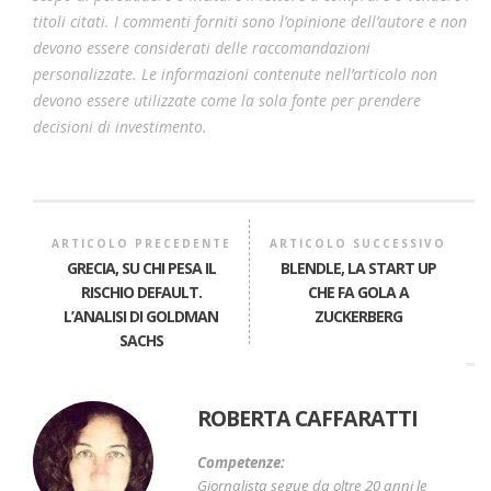
titoli citati. I commenti forniti sono l’opinione dell’autore e non
devono essere considerati delle raccomandazioni
personalizzate. Le informazioni contenute nell’articolo non
devono essere utilizzate come la sola fonte per prendere
decisioni di investimento.
ARTICOLO PRECEDENTE
ARTICOLO SUCCESSIVO
GRECIA, SU CHI PESA IL
BLENDLE, LA START UP
RISCHIO DEFAULT.
CHE FA GOLA A
L’ANALISI DI GOLDMAN
ZUCKERBERG
SACHS
ROBERTA CAFFARATTI
Competenze:
Giornalista segue da oltre 20 anni le