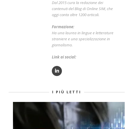
Dal 2015 cura la redazione dei
contenuti del Blog di Online SIM, che
oggi conta oltre 1200 articoli.
Formazione:
Ha una laurea in lingue e letterature
straniere e una specializzazione in
giornalismo.
Link ai social:
I PIÙ LETTI