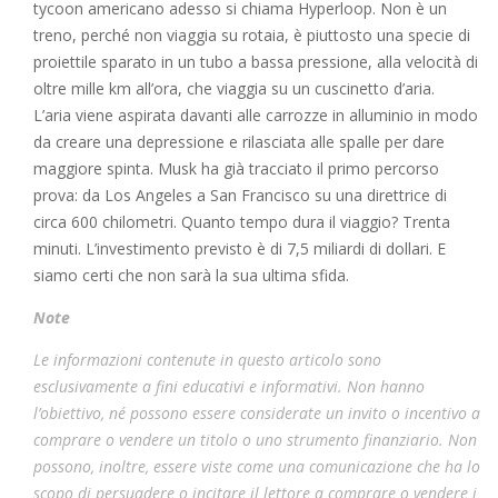
tycoon americano adesso si chiama Hyperloop. Non è un
treno, perché non viaggia su rotaia, è piuttosto una specie di
proiettile sparato in un tubo a bassa pressione, alla velocità di
oltre mille km all’ora, che viaggia su un cuscinetto d’aria.
L’aria viene aspirata davanti alle carrozze in alluminio in modo
da creare una depressione e rilasciata alle spalle per dare
maggiore spinta. Musk ha già tracciato il primo percorso
prova: da Los Angeles a San Francisco su una direttrice di
circa 600 chilometri. Quanto tempo dura il viaggio? Trenta
minuti. L’investimento previsto è di 7,5 miliardi di dollari. E
siamo certi che non sarà la sua ultima sfida.
Note
Le informazioni contenute in questo articolo sono
esclusivamente a fini educativi e informativi. Non hanno
l’obiettivo, né possono essere considerate un invito o incentivo a
comprare o vendere un titolo o uno strumento finanziario. Non
possono, inoltre, essere viste come una comunicazione che ha lo
scopo di persuadere o incitare il lettore a comprare o vendere i