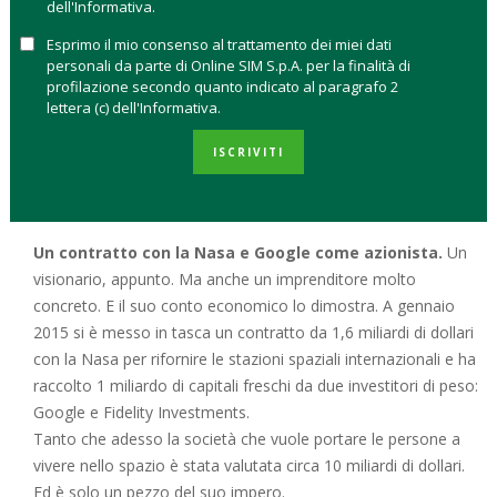
dell'Informativa.
Space exploration technologies, ovvero SpaceX, che ha
Esprimo il mio consenso al trattamento dei miei dati
fondato nel 2002 con l’obiettivo di rivoluzionare la tecnologia
personali da parte di Online SIM S.p.A. per la finalità di
dei viaggi nello spazio “fino a rendere possibile la vita degli
profilazione secondo quanto indicato al paragrafo 2
uomini su altri pianeti”. Letteralmente. E chi lo conosce bene
lettera (c) dell'Informativa.
sa che non è una battuta. La prova è che Musk, da accanito
ISCRIVITI
fruitore di Twitter dove è seguito da 1,8 milioni di utenti, si sta
già preoccupando di far arrivare Internet su Marte perché “la
comunicazione globale è importante anche sul pianeta rosso”.
Un contratto con la Nasa e Google come azionista.
Un
visionario, appunto. Ma anche un imprenditore molto
concreto. E il suo conto economico lo dimostra. A gennaio
2015 si è messo in tasca un contratto da 1,6 miliardi di dollari
con la Nasa per rifornire le stazioni spaziali internazionali e ha
raccolto 1 miliardo di capitali freschi da due investitori di peso:
Google e Fidelity Investments.
Tanto che adesso la società che vuole portare le persone a
vivere nello spazio è stata valutata circa 10 miliardi di dollari.
Ed è solo un pezzo del suo impero.