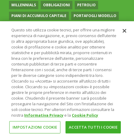
MILLENNIALS
OBBLIGAZIONI
PETROLIO
PIANI DI ACCUMULO CAPITALE
PORTAFOGLI MODELLO
PREVIDENZA COMPLEMENTARE
RECESSIONE
Questo sito utilizza cookie tecnici, per offrire una migliore
esperienza di navigazione, e, previo consenso dell’utente
RISPARMIO GESTITO
SOCIAL MEDIA
STILE VALUE
(o altra appropriata base giuridica, ove applicabile),
cookie di profilazione e cookie analitici per ottenere
TASSI
UGUAGLIANZA DI GENERE
VOLATILITÀ
statistiche e per pubblicità mirata, proporre contenuti in
linea con le preferenze dell’utente, personalizzare
contenuti pubblicitari di terze parti e consentire
l’interazione con i social, anche di terze parti. I consensi
per le diverse categorie sono indipendenti tra loro.
Cliccando su «Accetta» si acconsente all’utilizzo di tutti i
© 2026 ONLINE SIM - ONLINE SIM È UNA SOCIETÀ DEL
cookie. Cliccando su «Impostazioni cookie» è possibile
GRUPPO BANCARIO
ERSEL
- P.IVA 12927410154
gestire le proprie preferenze in merito all’utilizzo dei
PRIVACY POLICY
COOKIE
INFORMAZIONI LEGALI
cookie. Chiudendo il presente banner sarà possibile
proseguire la navigazione del Sito con l’installazione dei
soli cookie tecnici. Per ulteriori informazioni consultare la
nostra
Informativa Privacy
e la
Cookie Policy
IMPOSTAZIONI COOKIE
ACCETTA TUTTI I COOKIE