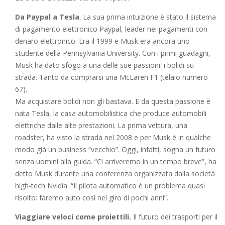
Da Paypal a Tesla
. La sua prima intuizione è stato il sistema
di pagamento elettronico Paypal, leader nei pagamenti con
denaro elettronico. Era il 1999 e Musk era ancora uno
studente della Pennsylvania University. Con i primi guadagni,
Musk ha dato sfogo a una delle sue passioni: i bolidi su
strada. Tanto da comprarsi una McLaren F1 (telaio numero
67).
Ma acquistare bolidi non gli bastava. E da questa passione è
nata Tesla, la casa automobilistica che produce automobili
elettriche dalle alte prestazioni. La prima vettura, una
roadster, ha visto la strada nel 2008 e per Musk è in qualche
modo già un business “vecchio”. Oggi, infatti, sogna un futuro
senza uomini alla guida. “Ci arriveremo in un tempo breve”, ha
detto Musk durante una conferenza organizzata dalla società
high-tech Nvidia. “Il pilota automatico è un problema quasi
risolto: faremo auto così nel giro di pochi anni”.
Viaggiare veloci come proiettili.
Il futuro dei trasporti per il