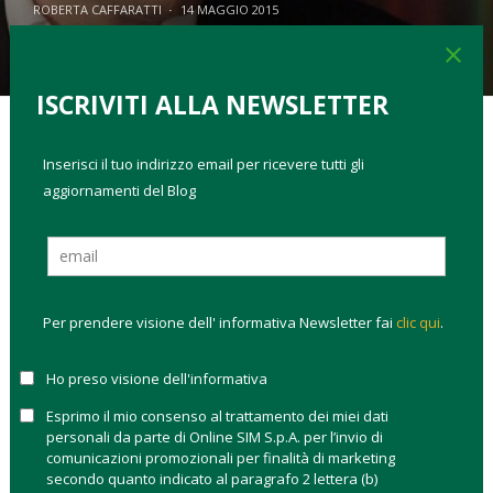
ROBERTA CAFFARATTI
·
14 MAGGIO 2015
0
2
3.3K
9
close
ISCRIVITI ALLA NEWSLETTER
Inserisci il tuo indirizzo email per ricevere tutti gli
TAGS:
come investire
space economy
aggiornamenti del Blog
Se siete degli appassionati della serie animata
I Simpson
lo
troverete presto ospite di una puntata in cui spiega alla sua
maniera i vantaggi di viaggiare nello spazio. Elon Musk, 43
anni e 5 figli, sudafricano di origine, da tempo cittadino
americano e di casa a Los Angeles, secondo la classifica di
Per prendere visione dell' informativa Newsletter fai
clic qui
.
Forbes
è uno dei 100 uomini più ricchi d’America con una
fortuna valutata in 11,7 miliardi dollari (dati aggiornati a marzo
Ho preso visione dell'informativa
2015).
Esprimo il mio consenso al trattamento dei miei dati
personali da parte di Online SIM S.p.A. per l’invio di
La sfida oltre la Terra.
Il denaro però è l’ultima cosa per cui
comunicazioni promozionali per finalità di marketing
Musk si fa ricordare. E’ molto più conosciuto per essere un
secondo quanto indicato al paragrafo 2 lettera (b)
visionario, un genio nel suo genere. La sua impresa più nota è