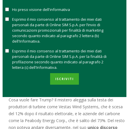
da fonti rinnovabili, la maggior parte delle quali sarà
Ho preso visione dell'informativa
competitiva senza sovvenzioni.
Esprimo il mio consenso al trattamento dei miei dati
Nei quattro mercati più grandi
(Cina, Usa, Ue e India), le
personali da parte di Online SIM S.p.A. per l’invio di
fonti rinnovabili diventeranno la principale fonte di
comunicazioni promozionali per finalità di marketing
secondo quanto indicato al paragrafo 2 lettera (b)
generazione di energia
. A guidare la transizione, secondo il
dell'Informativa.
rapporto, sarà la Cina, che sebbene resti di gran lunga il più
grande consumatore e produttore mondiale di energia da
Esprimo il mio consenso al trattamento dei miei dati
personali da parte di Online SIM S.p.A. per la finalità di
carbone, ha cominciato a
invertire la tendenza puntando
profilazione secondo quanto indicato al paragrafo 2
decisamente sul solare
.
lettera (c) dell'Informativa.
ENERGIE RINNOVABILI: A RISCHIO GLI
ISCRIVITI
ACCORDI PRESI A PARIGI
Cosa vuole fare Trump? Il mistero aleggia sulla testa dei
produttori di turbine come Vestas Wind Systems, che è scesa
del 12% dopo il risultato elettorale, e le aziende del carbone
come la Peabody Energy Corp., che è salito del 73%. Del resto
non poteva andare diversamente, nel suo
unico discorso