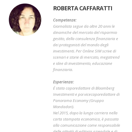
ROBERTA CAFFARATTI
Competenze:
Giornalista segue da oltre 20 anni le
dinamiche del mercato del risparmio
gestito, della consulenza finanziaria e
dei protagonisti del mondo degli
investimenti. Per Online SIM scrive di
scenari e storie di mercato, megatrend
e idee di investimento, educazione
finanziaria.
Esperienza:
É stata caporedattore di Bloomberg
Investimenti e poi vicecaporedattore di
Panorama Economy (Gruppo
Mondadori).
Nel 2015, dopo la lunga carriera nella
carta stampata economica, è passata
alla comunicazione come responsabile
delle attività di editoria aziendale e di