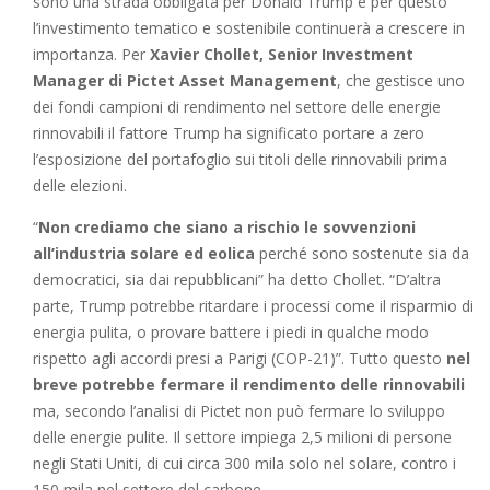
sono una strada obbligata per Donald Trump e per questo
l’investimento tematico e sostenibile continuerà a crescere in
importanza. Per
Xavier Chollet, Senior Investment
Manager di Pictet Asset Management
, che gestisce uno
dei fondi campioni di rendimento nel settore delle energie
rinnovabili il fattore Trump ha significato portare a zero
l’esposizione del portafoglio sui titoli delle rinnovabili prima
delle elezioni.
“
Non crediamo che siano a rischio le sovvenzioni
all’industria solare ed eolica
perché sono sostenute sia da
democratici, sia dai repubblicani” ha detto Chollet. “D’altra
parte, Trump potrebbe ritardare i processi come il risparmio di
energia pulita, o provare battere i piedi in qualche modo
rispetto agli accordi presi a Parigi (COP-21)”. Tutto questo
nel
breve potrebbe fermare il rendimento delle rinnovabili
ma, secondo l’analisi di Pictet non può fermare lo sviluppo
delle energie pulite. Il settore impiega 2,5 milioni di persone
negli Stati Uniti, di cui circa 300 mila solo nel solare, contro i
150 mila nel settore del carbone.