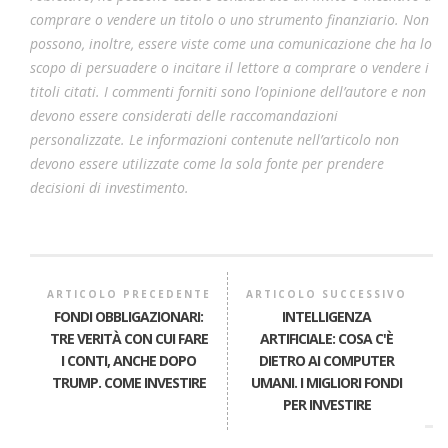
comprare o vendere un titolo o uno strumento finanziario. Non
possono, inoltre, essere viste come una comunicazione che ha lo
scopo di persuadere o incitare il lettore a comprare o vendere i
titoli citati. I commenti forniti sono l’opinione dell’autore e non
devono essere considerati delle raccomandazioni
personalizzate. Le informazioni contenute nell’articolo non
devono essere utilizzate come la sola fonte per prendere
decisioni di investimento.
ARTICOLO PRECEDENTE
ARTICOLO SUCCESSIVO
FONDI OBBLIGAZIONARI:
INTELLIGENZA
TRE VERITÀ CON CUI FARE
ARTIFICIALE: COSA C'È
I CONTI, ANCHE DOPO
DIETRO AI COMPUTER
TRUMP. COME INVESTIRE
UMANI. I MIGLIORI FONDI
PER INVESTIRE