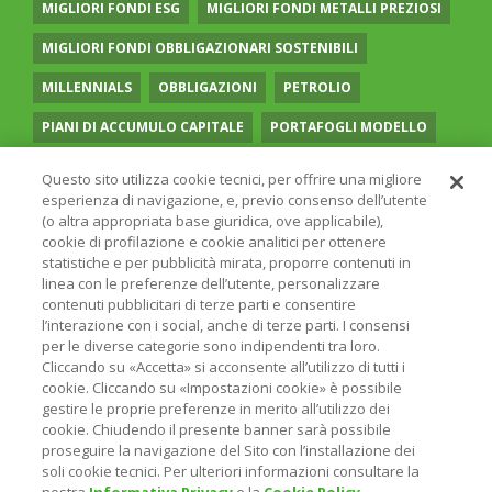
MIGLIORI FONDI ESG
MIGLIORI FONDI METALLI PREZIOSI
MIGLIORI FONDI OBBLIGAZIONARI SOSTENIBILI
MILLENNIALS
OBBLIGAZIONI
PETROLIO
PIANI DI ACCUMULO CAPITALE
PORTAFOGLI MODELLO
PREVIDENZA COMPLEMENTARE
RECESSIONE
Questo sito utilizza cookie tecnici, per offrire una migliore
esperienza di navigazione, e, previo consenso dell’utente
RISPARMIO GESTITO
SOCIAL MEDIA
STILE VALUE
(o altra appropriata base giuridica, ove applicabile),
cookie di profilazione e cookie analitici per ottenere
TASSI
UGUAGLIANZA DI GENERE
VOLATILITÀ
statistiche e per pubblicità mirata, proporre contenuti in
linea con le preferenze dell’utente, personalizzare
contenuti pubblicitari di terze parti e consentire
l’interazione con i social, anche di terze parti. I consensi
per le diverse categorie sono indipendenti tra loro.
Cliccando su «Accetta» si acconsente all’utilizzo di tutti i
© 2026 ONLINE SIM - ONLINE SIM È UNA SOCIETÀ DEL
cookie. Cliccando su «Impostazioni cookie» è possibile
GRUPPO BANCARIO
ERSEL
- P.IVA 12927410154
gestire le proprie preferenze in merito all’utilizzo dei
PRIVACY POLICY
COOKIE
INFORMAZIONI LEGALI
cookie. Chiudendo il presente banner sarà possibile
proseguire la navigazione del Sito con l’installazione dei
soli cookie tecnici. Per ulteriori informazioni consultare la