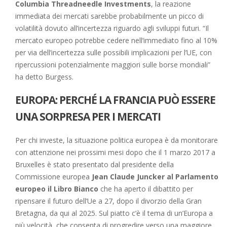
Columbia Threadneedle Investments
, la reazione
immediata dei mercati sarebbe probabilmente un picco di
volatilità dovuto all’incertezza riguardo agli sviluppi futuri. “Il
mercato europeo potrebbe cedere nell’immediato fino al 10%
per via dell’incertezza sulle possibili implicazioni per l’UE, con
ripercussioni potenzialmente maggiori sulle borse mondiali”
ha detto Burgess.
EUROPA: PERCHÉ LA FRANCIA PUÒ ESSERE
UNA SORPRESA PER I MERCATI
Per chi investe, la situazione politica europea è da monitorare
con attenzione nei prossimi mesi dopo che il 1 marzo 2017 a
Bruxelles è stato presentato dal presidente della
Commissione europea
Jean Claude Juncker al Parlamento
europeo il Libro Bianco
che ha aperto il dibattito per
ripensare il futuro dell’Ue a 27, dopo il divorzio della Gran
Bretagna, da qui al 2025. Sul piatto c’è il tema di un’Europa a
più velocità, che consenta di progredire verso una maggiore