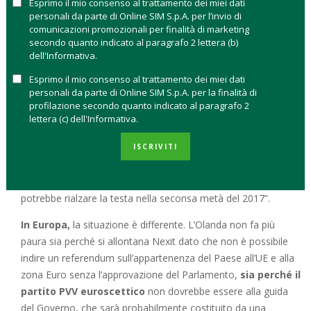
Esprimo il mio consenso al trattamento dei miei dati
e preoccupazioni per chi investe. La manovra della FED avrà
personali da parte di Online SIM S.p.A. per l’invio di
comunicazioni promozionali per finalità di marketing
un impatto limitato sui mercati secondo
David Lafferty,
secondo quanto indicato al paragrafo 2 lettera (b)
Chief Market Strategist, Natixis Global Asset
dell'Informativa.
Management
se l’aumento è contenuto in 25 punti base (al
Esprimo il mio consenso al trattamento dei miei dati
0,75% – 1,00%) perché è già scontato dai mercati. “Se la Fed
personali da parte di Online SIM S.p.A. per la finalità di
si spingesse verso 50 punti base d rialzo questo potrebbe
profilazione secondo quanto indicato al paragrafo 2
dare una scossa, ma nessuno dei due è probabile” ha detto
lettera (c) dell'Informativa.
Lafferty, “Dopo otto anni di ribassi dei tassi a livello mondiale,
la Fed è la prima banca centrale
importante ad affrontare
ISCRIVITI
questo test: la normalizzazione della politica monetaria, con
la spada di Damocle dell’inflazione che, per ora, non c’è ma
potrebbe rialzare la testa nella seconsa metà del 2017”.
In Europa,
la situazione è differente. L’Olanda non fa più
paura sia perché si allontana Nexit dato che non è possibile
indire un referendum sull’appartenenza del Paese all’UE e alla
zona Euro senza l’approvazione del Parlamento,
sia perché il
partito PVV euroscettico
non dovrebbe essere alla guida
del Governo, che sarà probabilmente costituito da una