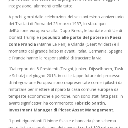
integrazione, altrimenti crolla tutto.
A pochi giorni dalle celebrazioni del sessantesimo anniversario
dei Trattati di Roma del 25 marzo 1957, lo statu quo
dell’Unione europea vacilla. Dopo Brexit, le bordate anti-Ue di
Donald Trump e
i populisti alle porte del potere in Paesi
come Francia
(Marine Le Pen) e Olanda (Geert Wilders) è il
momento del grande balzo in avanti. Italia, Germania, Spagna
e Francia hanno la responsabilità di tracciare la via.
“Dal report dei 5 Presidenti (Draghi, Junker, Dijsselboem, Tusk
e Schulz) del giugno 2015, in cui le tappe future del processo
di integrazione Europea sono rappresentate come i pilastri da
rinforzare per mettere al riparo la casa comune europea da
tempeste economiche e politiche, non sono stati fatti passi in
avanti significativi” ha commentato
Fabrizio Santin,
Investment Manager di Pictet Asset Management
.
“I punti riguardanti l’Unione fiscale e bancaria (con schema
mutualistico di protezione dei depositi sotto i 100 mila euro)