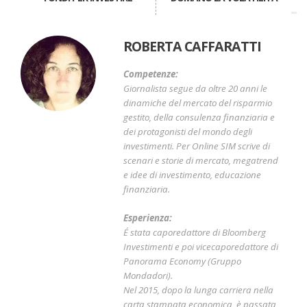
ROBERTA CAFFARATTI
Competenze:
Giornalista segue da oltre 20 anni le
dinamiche del mercato del risparmio
gestito, della consulenza finanziaria e
dei protagonisti del mondo degli
investimenti. Per Online SIM scrive di
scenari e storie di mercato, megatrend
e idee di investimento, educazione
finanziaria.
Esperienza:
É stata caporedattore di Bloomberg
Investimenti e poi vicecaporedattore di
Panorama Economy (Gruppo
Mondadori).
Nel 2015, dopo la lunga carriera nella
carta stampata economica, è passata