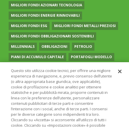
MIGLIORI FONDI AZIONARI TECNOLOGIA
MIGLIORI FONDI ENERGIE RINNOVABILI
MIGLIORI FONDI ESG
MIGLIORI FONDI METALLI PREZIOSI
MIGLIORI FONDI OBBLIGAZIONARI SOSTENIBILI
MILLENNIALS
OBBLIGAZIONI
PETROLIO
PIANI DI ACCUMULO CAPITALE
PORTAFOGLI MODELLO
PREVIDENZA COMPLEMENTARE
RECESSIONE
Questo sito utilizza cookie tecnici, per offrire una migliore
esperienza di navigazione, e, previo consenso dell’utente
RISPARMIO GESTITO
SOCIAL MEDIA
STILE VALUE
(o altra appropriata base giuridica, ove applicabile),
cookie di profilazione e cookie analitici per ottenere
TASSI
UGUAGLIANZA DI GENERE
VOLATILITÀ
statistiche e per pubblicità mirata, proporre contenuti in
linea con le preferenze dell’utente, personalizzare
contenuti pubblicitari di terze parti e consentire
l’interazione con i social, anche di terze parti. I consensi
per le diverse categorie sono indipendenti tra loro.
Cliccando su «Accetta» si acconsente all’utilizzo di tutti i
© 2026 ONLINE SIM - ONLINE SIM È UNA SOCIETÀ DEL
cookie. Cliccando su «Impostazioni cookie» è possibile
GRUPPO BANCARIO
ERSEL
- P.IVA 12927410154