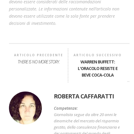
devono essere considerati delle raccomandazioni
personalizzate. Le informazioni contenute nell’articolo non
devono essere utilizzate come la sola fonte per prendere
decisioni di investimento.
ARTICOLO PRECEDENTE
ARTICOLO SUCCESSIVO
THERE IS NO MORE STORY.
WARREN BUFFETT:
L'ORACOLO RESISTE E
BEVE COCA-COLA
ROBERTA CAFFARATTI
Competenze:
Giornalista segue da oltre 20 anni le
dinamiche del mercato del risparmio
gestito, della consulenza finanziaria e
dei protagonisti del mondo degli