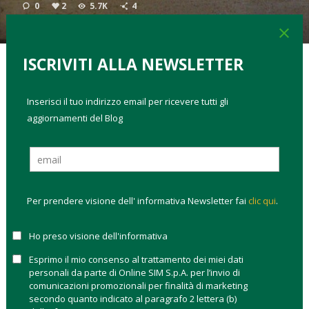
0
2
5.7K
4
close
ISCRIVITI ALLA NEWSLETTER
TAGS:
analisi di mercato
come investire
Inserisci il tuo indirizzo email per ricevere tutti gli
Se ne parlava da anni, ma adesso l’iter per la
aggiornamenti del Blog
trasformazione delle banche Popolari in Spa è partito.
Il
primo passo è stato fatto a gennaio 2015 con un comma
inserito dal Governo Renzi all’interno del decreto
Investment
Compact
che ha sancito la trasformazione in Spa delle banche
popolari con attivi superiori agli 8 miliardi. Il secondo passo è
Per prendere visione dell' informativa Newsletter fai
clic qui
.
arrivato a fine marzo quando la Banca Centrale europea (Bce)
ha di fatto approvato la riforma prevista dal Governo italiano
Ho preso visione dell'informativa
in un documento in cui si sottolinea: «la Bce sostiene
Esprimo il mio consenso al trattamento dei miei dati
fortemente gli elementi essenziali della proposta».
personali da parte di Online SIM S.p.A. per l’invio di
comunicazioni promozionali per finalità di marketing
Tempi brevi.
Entro 18 mesi, dunque, e con una
secondo quanto indicato al paragrafo 2 lettera (b)
risoluzione al proprio statuto, gli istituti dovranno