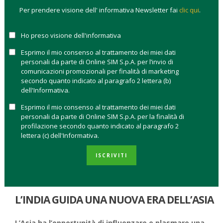
Per prendere visione dell' informativa Newsletter fai
clic qui
.
Secondo l’analisi di
Bank of America
, per le grandi banche di
investimento globali non è più possibile ignorare l’India se si
Ho preso visione dell'informativa
vuole restare al centro dei grandi affari. Per gli analisti di
Barclays
l’India è una tappa obbligata dato il rallentamento
Esprimo il mio consenso al trattamento dei miei dati
personali da parte di Online SIM S.p.A. per l’invio di
del business in Cina e per alcune banche è l’Eldorado. É il caso
comunicazioni promozionali per finalità di marketing
di
HSBC,
che in India ha già profitti per oltre 1 miliardo di
secondo quanto indicato al paragrafo 2 lettera (b)
dollari. Ma non è per tutti così.
UBS
, per esempio, ha chiuso la
dell'Informativa.
sua sede in India nel 2022.
Esprimo il mio consenso al trattamento dei miei dati
personali da parte di Online SIM S.p.A. per la finalità di
I numeri del business per le investment bank in India
profilazione secondo quanto indicato al paragrafo 2
sono ancora lontani da quelli della Cina. Secondo dati
lettera (c) dell'Informativa.
Dealogic, nel 2022 le banche di investimento europee e
australiane hanno fatto ricavi per
34 milioni di dollari in
ISCRIVITI
India
(erano 580 milioni nel 2021) contro i 689 milioni di
dollari della Cina (erano 2,2 miliardi nel 2021).
L’INDIA GUIDA UNA NUOVA ERA DELL’ASIA
L’Asia ha l’opportunità di influenzare e plasmare una