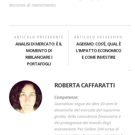
decisioni di investimento.
ARTICOLO PRECEDENTE
ARTICOLO SUCCESSIVO
ANALISI DI MERCATO: È IL
AGEISMO: COS’È, QUAL È
MOMENTO DI
L’IMPATTO ECONOMICO
RIBILANCIARE I
E COME INVESTIRE
PORTAFOGLI
ROBERTA CAFFARATTI
Competenze:
Giornalista segue da oltre 20 anni le
dinamiche del mercato del risparmio
gestito, della consulenza finanziaria e
dei protagonisti del mondo degli
investimenti. Per Online SIM scrive di