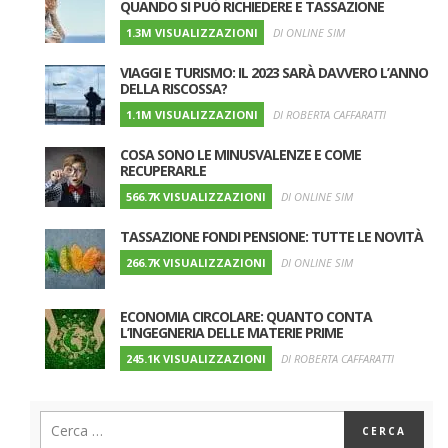
QUANDO SI PUÒ RICHIEDERE E TASSAZIONE
1.3M VISUALIZZAZIONI
DI ONLINE SIM
VIAGGI E TURISMO: IL 2023 SARÀ DAVVERO L’ANNO
DELLA RISCOSSA?
1.1M VISUALIZZAZIONI
DI ROBERTA CAFFARATTI
COSA SONO LE MINUSVALENZE E COME
RECUPERARLE
566.7K VISUALIZZAZIONI
DI ONLINE SIM
TASSAZIONE FONDI PENSIONE: TUTTE LE NOVITÀ
266.7K VISUALIZZAZIONI
DI ONLINE SIM
ECONOMIA CIRCOLARE: QUANTO CONTA
L’INGEGNERIA DELLE MATERIE PRIME
245.1K VISUALIZZAZIONI
DI ROBERTA CAFFARATTI