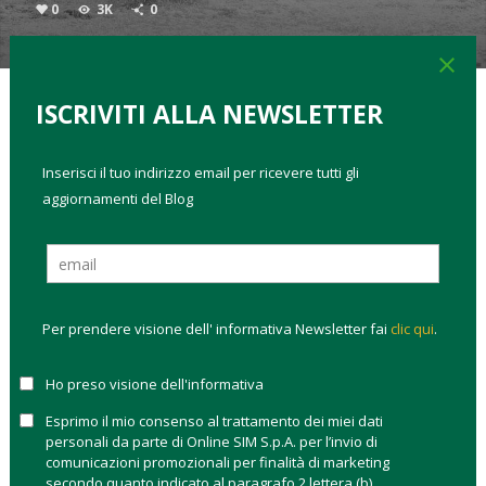
0
3K
0
close
ISCRIVITI ALLA NEWSLETTER
TAGS:
migliori fondi bilanciati flessibili
volatilità
Inserisci il tuo indirizzo email per ricevere tutti gli
Se dovessimo tracciare una linea di confine tra la fine della
aggiornamenti del Blog
calma piatta e il ritorno della
volatilità
sui mercati azionari
dovremmo tornare indietro di un paio di mesi, a inizio
febbraio 2018. Da allora le Borse mondiali dopo due anni di
continue salite hanno ricominciato a fare quello che gli
investitori si erano dimenticati fosse il comportamento
Per prendere visione dell' informativa Newsletter fai
clic qui
.
normale: salire a scendere, alternativamente. Questo cambio
di rotta ha una protagonista assoluta che mancava dagli
Ho preso visione dell'informativa
schermi delle sale operative da tempo e si chiama volatilità. Il
primo trimestre è stato all’insegna di questa compagna di
Esprimo il mio consenso al trattamento dei miei dati
banco che aumenta in proporzione diretta all’incertezza del
personali da parte di Online SIM S.p.A. per l’invio di
comunicazioni promozionali per finalità di marketing
mercato. Il risultato? Dopo un rialzo del 20% a fine 2017,
secondo quanto indicato al paragrafo 2 lettera (b)