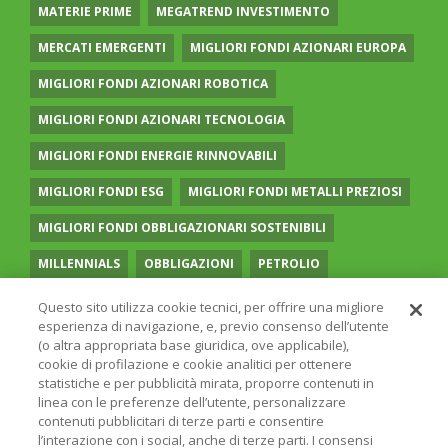
MATERIE PRIME
MEGATREND INVESTIMENTO
MERCATI EMERGENTI
MIGLIORI FONDI AZIONARI EUROPA
MIGLIORI FONDI AZIONARI ROBOTICA
MIGLIORI FONDI AZIONARI TECNOLOGIA
MIGLIORI FONDI ENERGIE RINNOVABILI
MIGLIORI FONDI ESG
MIGLIORI FONDI METALLI PREZIOSI
MIGLIORI FONDI OBBLIGAZIONARI SOSTENIBILI
MILLENNIALS
OBBLIGAZIONI
PETROLIO
PIANI DI ACCUMULO CAPITALE
PORTAFOGLI MODELLO
Questo sito utilizza cookie tecnici, per offrire una migliore
esperienza di navigazione, e, previo consenso dell’utente
PREVIDENZA COMPLEMENTARE
RECESSIONE
(o altra appropriata base giuridica, ove applicabile),
cookie di profilazione e cookie analitici per ottenere
RISPARMIO GESTITO
SOCIAL MEDIA
STILE VALUE
statistiche e per pubblicità mirata, proporre contenuti in
linea con le preferenze dell’utente, personalizzare
TASSI
UGUAGLIANZA DI GENERE
VOLATILITÀ
contenuti pubblicitari di terze parti e consentire
l’interazione con i social, anche di terze parti. I consensi