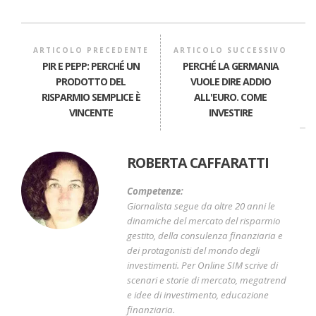
ARTICOLO PRECEDENTE
ARTICOLO SUCCESSIVO
PIR E PEPP: PERCHÉ UN
PERCHÉ LA GERMANIA
PRODOTTO DEL
VUOLE DIRE ADDIO
RISPARMIO SEMPLICE È
ALL'EURO. COME
VINCENTE
INVESTIRE
ROBERTA CAFFARATTI
Competenze:
Giornalista segue da oltre 20 anni le
dinamiche del mercato del risparmio
gestito, della consulenza finanziaria e
dei protagonisti del mondo degli
investimenti. Per Online SIM scrive di
scenari e storie di mercato, megatrend
e idee di investimento, educazione
finanziaria.