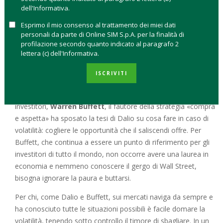
l’indice
Msci World
rappresentativo delle Borse mondiali, ha
dell'Informativa.
chiuso il primo trimestre 2018 con una
perdita del 2,67%
.
Esprimo il mio consenso al trattamento dei miei dati
Il
ritorno della volatilità
è sintomatico della confusione e
personali da parte di Online SIM S.p.A. per la finalità di
profilazione secondo quanto indicato al paragrafo 2
dell’incertezza prevalenti almeno nelle prospettive a breve
lettera (c) dell'Informativa.
termine. E
non c’è stata una vera e propria causa
scatenante
come sottolineò all’indomani della prima
ISCRIVITI
correzione violenta
Ray Dalio
, fondatore dell’hedge fund
Bridgewater. Poche settimane dopo il più pragmatico degli
investitori,
Warren Buffett
, il fautore della strategia «compra
e aspetta» ha sposato la tesi di Dalio su cosa fare in caso di
volatilità: cogliere le opportunità che il saliscendi offre. Per
Buffett, che continua a essere un punto di riferimento per gli
investitori di tutto il mondo, non occorre avere una laurea in
economia e nemmeno conoscere il gergo di Wall Street,
bisogna ignorare la paura e buttarsi.
Per chi, come Dalio e Buffett, sui mercati naviga da sempre e
ha conosciuto tutte le situazioni possibili è facile domare la
volatilità, tenendo sotto controllo il timore di sbagliare. In un