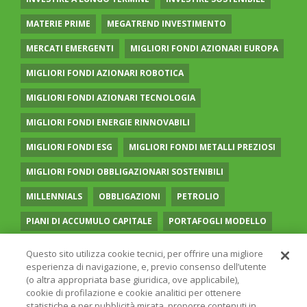
MATERIE PRIME
MEGATREND INVESTIMENTO
MERCATI EMERGENTI
MIGLIORI FONDI AZIONARI EUROPA
MIGLIORI FONDI AZIONARI ROBOTICA
MIGLIORI FONDI AZIONARI TECNOLOGIA
MIGLIORI FONDI ENERGIE RINNOVABILI
MIGLIORI FONDI ESG
MIGLIORI FONDI METALLI PREZIOSI
MIGLIORI FONDI OBBLIGAZIONARI SOSTENIBILI
MILLENNIALS
OBBLIGAZIONI
PETROLIO
PIANI DI ACCUMULO CAPITALE
PORTAFOGLI MODELLO
PREVIDENZA COMPLEMENTARE
RECESSIONE
Questo sito utilizza cookie tecnici, per offrire una migliore
esperienza di navigazione, e, previo consenso dell’utente
RISPARMIO GESTITO
SOCIAL MEDIA
STILE VALUE
(o altra appropriata base giuridica, ove applicabile),
cookie di profilazione e cookie analitici per ottenere
TASSI
UGUAGLIANZA DI GENERE
VOLATILITÀ
statistiche e per pubblicità mirata, proporre contenuti in