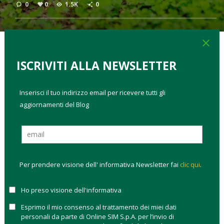
0
0
1.5K
0
close
ISCRIVITI ALLA NEWSLETTER
TAGS:
come investire
diversificazione
investire sostenibile
migliori fondi Esg
migliori fondi obbligazionari sostenibili
Inserisci il tuo indirizzo email per ricevere tutti gli
C’è un
nuovo Regolamento
per i green bond
, stato
aggiornamenti del Blog
adottato in via definitiva il 5 ottobre 2023 dal Parlamento
europeo, che ha definito nuovi standard per le emissioni in
Europa di obbligazioni verdi. Scopri perché e cosa cambia per
chi investe.
Per prendere visione dell' informativa Newsletter fai
clic qui
.
OBBLIGAZIONI GREEN CON IL BOLLINO DI
QUALITÀ
Ho preso visione dell'informativa
Esprimo il mio consenso al trattamento dei miei dati
Il
Regolamento sui green bond
approvato dal Parlamento
personali da parte di Online SIM S.p.A. per l’invio di
europeo ha l’obiettivo di eliminare qualsiasi dubbio sulle