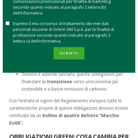
comunicazioni promozionali per finalità di marketing
natura e le finalità che hanno queste obbligazioni.
secondo quanto indicato al paragrafo 2 lettera (b)
dell'Informativa.
In particolare i
green bond sono
:
Esprimo il mio consenso al trattamento dei miei dati
personali da parte di Online SIM S.p.A. per la finalità di
Obbligazioni nate per
sostenere progetti legati al
profilazione secondo quanto indicato al paragrafo 2
clima o all’ambiente
.
lettera (c) dell'Informativa.
I proventi delle obbligazioni verdi sono utilizzate per
finanziare o rifinanziare investimenti
, progetti,
ISCRIVITI
spese o attività tese ad affrontare questioni climatiche
e ambientali.
Governi e aziende lanciano queste obbligazioni per
finanziare la
transizione
verso un’economia più
sostenibile e a basse emissioni di carbonio.
Con l’entrata in vigore del Regolamento europeo tutte le
caratteristiche proprie di queste obbligazioni devono essere
certificate da un
bollino di qualità definito “Marchio
EuGb”.
OBBLIGAZIONI GREEN: COSA CAMBIA PER