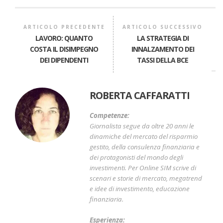
ARTICOLO PRECEDENTE
ARTICOLO SUCCESSIVO
LAVORO: QUANTO
LA STRATEGIA DI
COSTA IL DISIMPEGNO
INNALZAMENTO DEI
DEI DIPENDENTI
TASSI DELLA BCE
ROBERTA CAFFARATTI
Competenze:
Giornalista segue da oltre 20 anni le
dinamiche del mercato del risparmio
gestito, della consulenza finanziaria e
dei protagonisti del mondo degli
investimenti. Per Online SIM scrive di
scenari e storie di mercato, megatrend
e idee di investimento, educazione
finanziaria.
Esperienza: