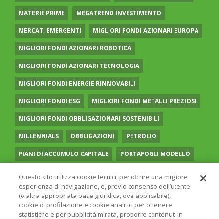
MATERIE PRIME
MEGATREND INVESTIMENTO
MERCATI EMERGENTI
MIGLIORI FONDI AZIONARI EUROPA
MIGLIORI FONDI AZIONARI ROBOTICA
MIGLIORI FONDI AZIONARI TECNOLOGIA
MIGLIORI FONDI ENERGIE RINNOVABILI
MIGLIORI FONDI ESG
MIGLIORI FONDI METALLI PREZIOSI
MIGLIORI FONDI OBBLIGAZIONARI SOSTENIBILI
MILLENNIALS
OBBLIGAZIONI
PETROLIO
PIANI DI ACCUMULO CAPITALE
PORTAFOGLI MODELLO
PREVIDENZA COMPLEMENTARE
RECESSIONE
Questo sito utilizza cookie tecnici, per offrire una migliore
esperienza di navigazione, e, previo consenso dell’utente
RISPARMIO GESTITO
SOCIAL MEDIA
STILE VALUE
(o altra appropriata base giuridica, ove applicabile),
cookie di profilazione e cookie analitici per ottenere
TASSI
UGUAGLIANZA DI GENERE
VOLATILITÀ
statistiche e per pubblicità mirata, proporre contenuti in