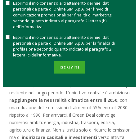
gli obiettivi fissati dal Green Deal europeo per il 2030 e il 2050.
Esprimo il mio consenso al trattamento dei miei dati
La direzione è corretta, ma la
velocità rischia di non
personali da parte di Online SIM S.p.A. per l’invio di
comunicazioni promozionali per finalità di marketing
bastare
. Per chi investe, capire cosa sta succedendo davvero
secondo quanto indicato al paragrafo 2 lettera (b)
è fondamentale: le politiche climatiche europee influenzano
dell'Informativa.
settori, aziende e rendimenti nel tempo.
Esprimo il mio consenso al trattamento dei miei dati
personali da parte di Online SIM S.p.A. per la finalità di
GREEN DEAL: COS’È E PERCHÉ È
profilazione secondo quanto indicato al paragrafo 2
IMPORTANTE
lettera (c) dell'Informativa.
ISCRIVITI
Il
Green Deal europeo
è la strategia con cui l’Unione
Europea punta a trasformare il proprio modello economico,
rendendolo più sostenibile dal punto di vista ambientale e più
resiliente nel lungo periodo. L’obiettivo centrale è ambizioso:
raggiungere la neutralità climatica entro il 2050
, con
una riduzione delle emissioni di almeno il 55% entro il 2030
rispetto al 1990. Per arrivarci, il Green Deal coinvolge
numerosi ambiti: energia, industria, trasporti, edilizia,
agricoltura e finanza. Non si tratta solo di ridurre le emissioni,
ma di
indirizzare capitali e investimenti
verso attività