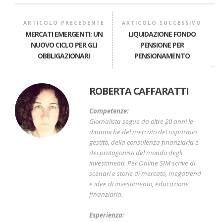
ARTICOLO PRECEDENTE
ARTICOLO SUCCESSIVO
MERCATI EMERGENTI: UN
LIQUIDAZIONE FONDO
NUOVO CICLO PER GLI
PENSIONE PER
OBBLIGAZIONARI
PENSIONAMENTO
ROBERTA CAFFARATTI
Competenze:
Giornalista segue da oltre 20 anni le
dinamiche del mercato del risparmio
gestito, della consulenza finanziaria e
dei protagonisti del mondo degli
investimenti. Per Online SIM scrive di
scenari e storie di mercato, megatrend
e idee di investimento, educazione
finanziaria.
Esperienza: