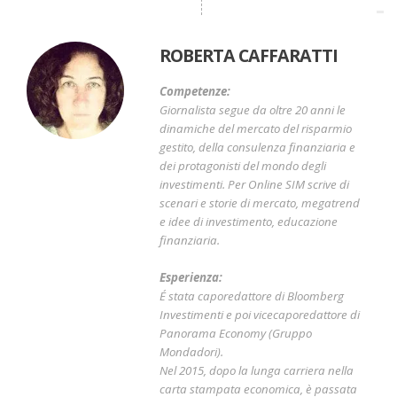
ROBERTA CAFFARATTI
Competenze:
Giornalista segue da oltre 20 anni le
dinamiche del mercato del risparmio
gestito, della consulenza finanziaria e
dei protagonisti del mondo degli
investimenti. Per Online SIM scrive di
scenari e storie di mercato, megatrend
e idee di investimento, educazione
finanziaria.
Esperienza:
É stata caporedattore di Bloomberg
Investimenti e poi vicecaporedattore di
Panorama Economy (Gruppo
Mondadori).
Nel 2015, dopo la lunga carriera nella
carta stampata economica, è passata