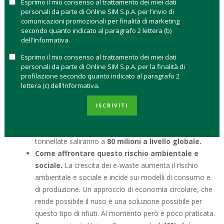
Esprimo il mio consenso al trattamento dei miei dati
personali da parte di Online SIM S.p.A. per l’invio di
A destare preoccupazione sono soprattutto i
rifiuti
comunicazioni promozionali per finalità di marketing
elettronici, i cosiddetti e-waste
, che secondo
secondo quanto indicato al paragrafo 2 lettera (b)
l’Organizzazione Mondiale della Sanità (OMS), sono quelli in
dell'Informativa.
più rapida crescita nel mondo. Vediamo alcuni punti chiave
Esprimo il mio consenso al trattamento dei miei dati
secondo l’analisi di
M&G Investments
.
personali da parte di Online SIM S.p.A. per la finalità di
profilazione secondo quanto indicato al paragrafo 2
Dai telefoni cellulari alle apparecchiature
lettera (c) dell'Informativa.
mediche,
ogni anno milioni di prodotti elettronici
escono dalle fabbriche hanno una vita media sempre
ISCRIVITI
più breve. Nel 2023 abbiamo buttato via 60 milioni di
tonnellate di prodotti elettronici ed entro il 2030 le
tonnellate saliranno a
80 milioni a livello globale.
Come affrontare questo rischio ambientale e
sociale.
La crescita dei e-waste aumenta il rischio
ambientale e sociale e incide sui modelli di consumo e
di produzione. Un approccio di economia circolare, che
rende possibile il riuso è una soluzione possibile per
questo tipo di rifiuti. Al momento però è poco praticata.