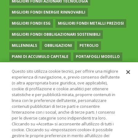
MIGLIORI FONDI AZIONARI TECNOLOGIA
MIGLIORI FONDI ENERGIE RINNOVABILI
MIGLIORI FONDI ESG
MIGLIORI FONDI METALLI PREZIOSI
MIGLIORI FONDI OBBLIGAZIONARI SOSTENIBILI
MILLENNIALS
OBBLIGAZIONI
PETROLIO
PIANI DI ACCUMULO CAPITALE
PORTAFOGLI MODELLO
PREVIDENZA COMPLEMENTARE
RECESSIONE
Questo sito utilizza cookie tecnici, per offrire una migliore
esperienza di navigazione, e, previo consenso dell’utente
RISPARMIO GESTITO
SOCIAL MEDIA
STILE VALUE
(o altra appropriata base giuridica, ove applicabile),
cookie di profilazione e cookie analitici per ottenere
TASSI
UGUAGLIANZA DI GENERE
VOLATILITÀ
statistiche e per pubblicità mirata, proporre contenuti in
linea con le preferenze dell’utente, personalizzare
contenuti pubblicitari di terze parti e consentire
l’interazione con i social, anche di terze parti. I consensi
per le diverse categorie sono indipendenti tra loro.
Cliccando su «Accetta» si acconsente all’utilizzo di tutti i
© 2026 ONLINE SIM - ONLINE SIM È UNA SOCIETÀ DEL
cookie. Cliccando su «Impostazioni cookie» è possibile
GRUPPO BANCARIO
ERSEL
- P.IVA 12927410154
gestire le proprie preferenze in merito all’utilizzo dei