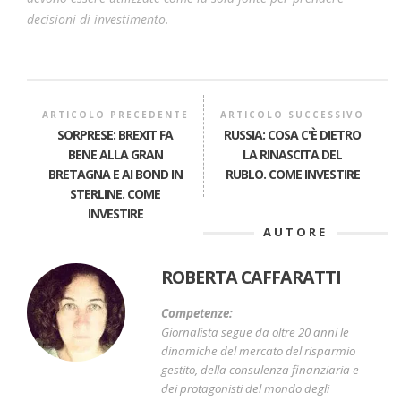
decisioni di investimento.
ARTICOLO PRECEDENTE
ARTICOLO SUCCESSIVO
SORPRESE: BREXIT FA
RUSSIA: COSA C'È DIETRO
BENE ALLA GRAN
LA RINASCITA DEL
BRETAGNA E AI BOND IN
RUBLO. COME INVESTIRE
STERLINE. COME
INVESTIRE
AUTORE
ROBERTA CAFFARATTI
Competenze:
Giornalista segue da oltre 20 anni le
dinamiche del mercato del risparmio
gestito, della consulenza finanziaria e
dei protagonisti del mondo degli