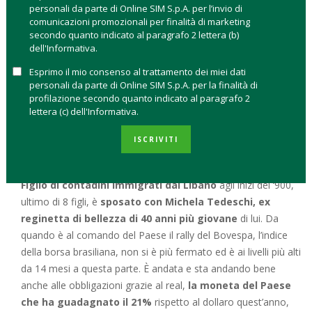
personali da parte di Online SIM S.p.A. per l’invio di
trimestre del 2015 è impietoso:
la ricchezza del Paese è
comunicazioni promozionali per finalità di marketing
scesa del 3,8%
.
secondo quanto indicato al paragrafo 2 lettera (b)
dell'Informativa.
L’avvocato costituzionalista Michel Temer, 75 anni, ha preso
Esprimo il mio consenso al trattamento dei miei dati
in mano il Paese nel momento della
peggiore recessione di
personali da parte di Online SIM S.p.A. per la finalità di
sempre: il PIL può restringersi del 7,5% nel 2015-16
;
profilazione secondo quanto indicato al paragrafo 2
l’inflazione e la disoccupazione possono arrivare al 10%; il
lettera (c) dell'Informativa.
sistema politico è un caos, con un congresso diviso in 25
ISCRIVITI
partiti politici. Che cosa può fare Temer? Per i mercati
finanziari al momento basta la presenza.
Figlio di contadini immigrati dal Libano
agli inizi del ‘900,
ultimo di 8 figli, è
sposato con Michela Tedeschi, ex
reginetta di bellezza di 40 anni più giovane
di lui. Da
quando è al comando del Paese il rally del Bovespa, l’indice
della borsa brasiliana, non si è più fermato ed è ai livelli più alti
da 14 mesi a questa parte. È andata e sta andando bene
anche alle obbligazioni grazie al real,
la moneta del Paese
che ha guadagnato il 21%
rispetto al dollaro quest’anno,