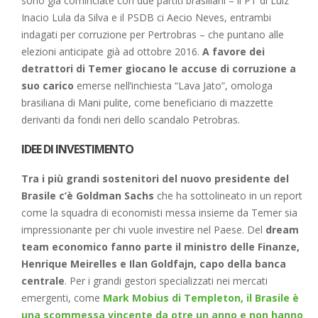
sono già cominciate con due partiti brasiliani – il PT di Luiz
Inacio Lula da Silva e il PSDB ci Aecio Neves, entrambi
indagati per corruzione per Pertrobras – che puntano alle
elezioni anticipate già ad ottobre 2016.
A favore dei
detrattori di Temer giocano le accuse di corruzione a
suo carico
emerse nell’inchiesta “Lava Jato”, omologa
brasiliana di Mani pulite, come beneficiario di mazzette
derivanti da fondi neri dello scandalo Petrobras.
IDEE DI INVESTIMENTO
Tra i più grandi sostenitori del nuovo presidente del
Brasile c’è Goldman Sachs
che ha sottolineato in un report
come la squadra di economisti messa insieme da Temer sia
impressionante per chi vuole investire nel Paese. Del
dream
team economico
fanno parte il ministro delle Finanze,
Henrique Meirelles e Ilan Goldfajn, capo della banca
centrale
. Per i grandi gestori specializzati nei mercati
emergenti, come
Mark Mobius di Templeton, il Brasile è
una scommessa vincente da otre un anno e non hanno