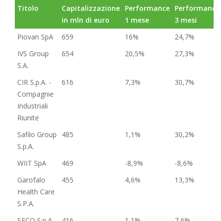
Titolo
Capitalizzazione
Performance
Performance
in mln di euro
1 mese
3 mesi
Piovan SpA
659
16%
24,7%
IVS Group
654
20,5%
27,3%
S.A.
CIR S.p.A. -
616
7,3%
30,7%
Compagnie
Industriali
Riunite
Safilo Group
485
1,1%
30,2%
S.p.A.
WIIT SpA
469
-8,9%
-8,6%
Garofalo
455
4,6%
13,3%
Health Care
S.P.A.
SECO S.p.A.
416
1,1%
7,6%