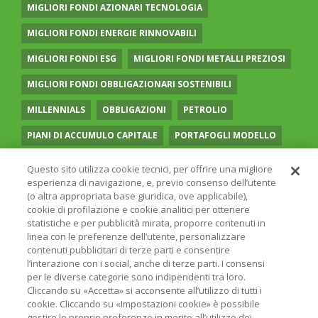
MIGLIORI FONDI AZIONARI TECNOLOGIA
MIGLIORI FONDI ENERGIE RINNOVABILI
MIGLIORI FONDI ESG
MIGLIORI FONDI METALLI PREZIOSI
MIGLIORI FONDI OBBLIGAZIONARI SOSTENIBILI
MILLENNIALS
OBBLIGAZIONI
PETROLIO
PIANI DI ACCUMULO CAPITALE
PORTAFOGLI MODELLO
PREVIDENZA COMPLEMENTARE
RECESSIONE
Questo sito utilizza cookie tecnici, per offrire una migliore
esperienza di navigazione, e, previo consenso dell’utente
RISPARMIO GESTITO
SOCIAL MEDIA
STILE VALUE
(o altra appropriata base giuridica, ove applicabile),
cookie di profilazione e cookie analitici per ottenere
TASSI
UGUAGLIANZA DI GENERE
VOLATILITÀ
statistiche e per pubblicità mirata, proporre contenuti in
linea con le preferenze dell’utente, personalizzare
contenuti pubblicitari di terze parti e consentire
l’interazione con i social, anche di terze parti. I consensi
per le diverse categorie sono indipendenti tra loro.
Cliccando su «Accetta» si acconsente all’utilizzo di tutti i
© 2026 ONLINE SIM - ONLINE SIM È UNA SOCIETÀ DEL
cookie. Cliccando su «Impostazioni cookie» è possibile
GRUPPO BANCARIO
ERSEL
- P.IVA 12927410154
gestire le proprie preferenze in merito all’utilizzo dei