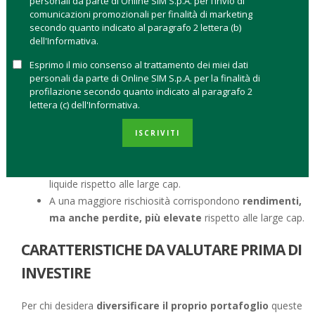
personali da parte di Online SIM S.p.A. per l’invio di
una società è una small cap se ha una
capitalizzazione
comunicazioni promozionali per finalità di marketing
secondo quanto indicato al paragrafo 2 lettera (b)
compresa tra 250 milioni e 2 miliardi di dollari
.
dell'Informativa.
Per avere un termine di paragone, le cosiddette large cap
Esprimo il mio consenso al trattamento dei miei dati
hanno una capitalizzazione tra 10 miliardi e 200 miliardi di
personali da parte di Online SIM S.p.A. per la finalità di
dollari, mentre le mid cap hanno una capitalizzazione
profilazione secondo quanto indicato al paragrafo 2
lettera (c) dell'Informativa.
compresa tra 2 miliardi e 10 miliardi di dollari. La grandezza
contenuta di una small cap determina anche altre
ISCRIVITI
caratteristiche chiave che le definiscono:
Sono azioni
in media più volatili e rischiose
e meno
liquide rispetto alle large cap.
A una maggiore rischiosità corrispondono
rendimenti,
ma anche perdite, più elevate
rispetto alle large cap.
CARATTERISTICHE DA VALUTARE PRIMA DI
INVESTIRE
Per chi desidera
diversificare il proprio portafoglio
queste