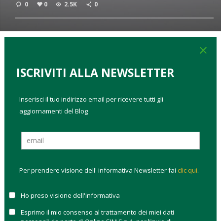
0
0
2.5K
0
close
TAGS:
come investire
diversificazione
risparmio gestito
ISCRIVITI ALLA NEWSLETTER
Le
small cap sono società con valore di mercato ridotto
e minore liquidità
: scopri come investirci e quali fattori
Inserisci il tuo indirizzo email per ricevere tutti gli
considerare.
aggiornamenti del Blog
Cosa sono
Caratteristiche da valutare prima di investire
Migliori small cap italiane
SMALL CAP: COSA SONO
Per prendere visione dell' informativa Newsletter fai
clic qui
.
La capitalizzazione di mercato, ovvero il valore totale che
Ho preso visione dell'informativa
hanno le azioni in circolazione di una società quotata in
Esprimo il mio consenso al trattamento dei miei dati
Borsa, definisce cos’è una small cap. La regola classica è che