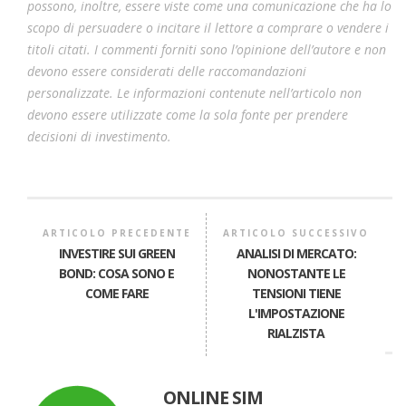
possono, inoltre, essere viste come una comunicazione che ha lo
scopo di persuadere o incitare il lettore a comprare o vendere i
titoli citati. I commenti forniti sono l’opinione dell’autore e non
devono essere considerati delle raccomandazioni
personalizzate. Le informazioni contenute nell’articolo non
devono essere utilizzate come la sola fonte per prendere
decisioni di investimento.
ARTICOLO PRECEDENTE
ARTICOLO SUCCESSIVO
INVESTIRE SUI GREEN
ANALISI DI MERCATO:
BOND: COSA SONO E
NONOSTANTE LE
COME FARE
TENSIONI TIENE
L'IMPOSTAZIONE
RIALZISTA
ONLINE SIM