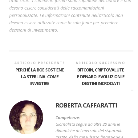
titoli citati. I commenti forniti sono l’opinione dell’autore e non
devono essere considerati delle raccomandazioni
personalizzate. Le informazioni contenute nell’articolo non
devono essere utilizzate come la sola fonte per prendere
decisioni di investimento.
ARTICOLO PRECEDENTE
ARTICOLO SUCCESSIVO
PERCHÉ LA BOE SOSTIENE
BITCOIN, CRIPTOVALUTE
LA STERLINA. COME
E DENARO: EVOLUZIONI E
INVESTIRE
DESTINI INCROCIATI
ROBERTA CAFFARATTI
Competenze:
Giornalista segue da oltre 20 anni le
dinamiche del mercato del risparmio
gestito, della consulenza finanziaria e