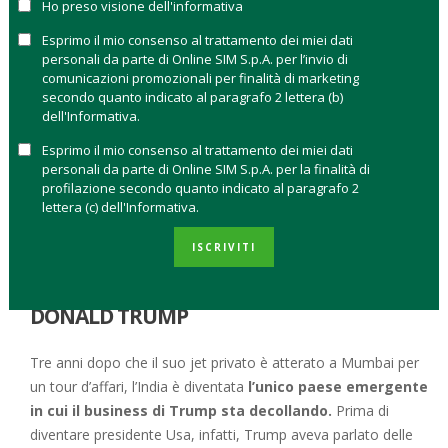
Ho preso visione dell'informativa
di Trump ben 11 milioni di dollari in royalties dal 2014
.
Esprimo il mio consenso al trattamento dei miei dati
Nel Paese di Modi, il tycoon ha fatto quello che sa fare da
personali da parte di Online SIM S.p.A. per l’invio di
sempre: ha investito nel mattone. Così nell’India occidentale,
comunicazioni promozionali per finalità di marketing
sono sorti un paio di edifici neri brillanti impreziositi da una
secondo quanto indicato al paragrafo 2 lettera (b)
dell'Informativa.
torre d’oro che spicca sulla città di Pune. Nelle vicinanze di
Mumbai punta verso il cielo un grattacielo Trump di 75 piani
Esprimo il mio consenso al trattamento dei miei dati
che sarà uno dei più alti della megalopoli. In un sobborgo di
personali da parte di Online SIM S.p.A. per la finalità di
profilazione secondo quanto indicato al paragrafo 2
Delhi, invece, due dei partner scelti da Trump per investire in
lettera (c) dell'Informativa.
India hanno grandi progetti. E a Kolkata, è in corso la
costruzione di una nuova torre di Trump.
ISCRIVITI
CINA E RUSSIA NON SONO PIÙ NEI PIANI DI
DONALD TRUMP
Tre anni dopo che il suo jet privato è atterato a Mumbai per
un tour d’affari, l’India è diventata
l’unico paese emergente
in cui il business di Trump sta decollando.
Prima di
diventare presidente Usa, infatti, Trump aveva parlato delle