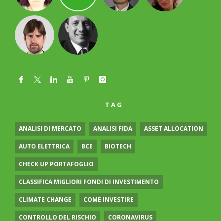
TAG
ANALISI DI MERCATO
ANALISI FIDA
ASSET ALLOCATION
AUTO ELETTRICA
BCE
BIOTECH
CHECK UP PORTAFOGLIO
CLASSIFICA MIGLIORI FONDI DI INVESTIMENTO
CLIMATE CHANGE
COME INVESTIRE
CONTROLLO DEL RISCHIO
CORONAVIRUS