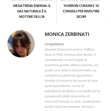
ARTICOLO PRECEDENTE
ARTICOLO SUCCESSIVO
MEGATREND ENERGIA: IL
10 ERRORI COMUNI E 10
GAS NATURALE È IL
CONSIGLI PER INVESTIRE
MOTORE DELL’IA
SICURI
MONICA ZERBINATI
Competenze:
Analista finanziario presso l’Ufficio
Studi di FIDA, Finanza Dati Analisi, è
specializzata su temi legati al
risparmio gestito, attivo e passivo, sul
quale cura diversi studi periodici. Le
competenze generali riguardano
l’analisi di scenario dal punto di vista
quali-quantitativo. Cerca di
individuare tendenze e semplificare la
complessità delle dinamiche di
mercati finanziari e reali, combinando
analisi macroeconomica, tecnica e