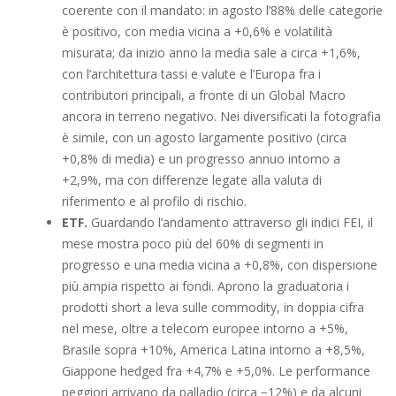
coerente con il mandato: in agosto l’88% delle categorie
è positivo, con media vicina a +0,6% e volatilità
misurata; da inizio anno la media sale a circa +1,6%,
con l’architettura tassi e valute e l’Europa fra i
contributori principali, a fronte di un Global Macro
ancora in terreno negativo. Nei diversificati la fotografia
è simile, con un agosto largamente positivo (circa
+0,8% di media) e un progresso annuo intorno a
+2,9%, ma con differenze legate alla valuta di
riferimento e al profilo di rischio.
ETF.
Guardando l’andamento attraverso gli indici FEI, il
mese mostra poco più del 60% di segmenti in
progresso e una media vicina a +0,8%, con dispersione
più ampia rispetto ai fondi. Aprono la graduatoria i
prodotti short a leva sulle commodity, in doppia cifra
nel mese, oltre a telecom europee intorno a +5%,
Brasile sopra +10%, America Latina intorno a +8,5%,
Giappone hedged fra +4,7% e +5,0%. Le performance
peggiori arrivano da palladio (circa −12%) e da alcuni