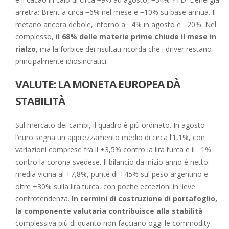
arretra: Brent a circa −6% nel mese e −10% su base annua. Il
metano ancora debole, intorno a −4% in agosto e −20%. Nel
complesso,
il 68% delle materie prime chiude il mese in
rialzo
, ma la forbice dei risultati ricorda che i driver restano
principalmente idiosincratici.
VALUTE: LA MONETA EUROPEA DÀ
STABILITÀ
Sul mercato dei cambi, il quadro è più ordinato. In agosto
l’euro segna un apprezzamento medio di circa l’1,1%, con
variazioni comprese fra il +3,5% contro la lira turca e il −1%
contro la corona svedese. Il bilancio da inizio anno è netto:
media vicina al +7,8%, punte di +45% sul peso argentino e
oltre +30% sulla lira turca, con poche eccezioni in lieve
controtendenza.
In termini di costruzione di portafoglio,
la componente valutaria contribuisce alla stabilità
complessiva più di quanto non facciano oggi le commodity.