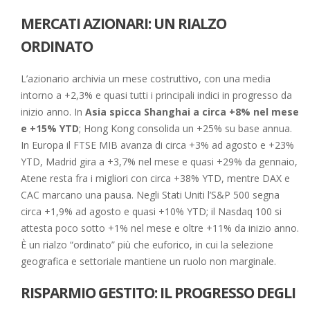
MERCATI AZIONARI: UN RIALZO
ORDINATO
L’azionario archivia un mese costruttivo, con una media
intorno a +2,3% e quasi tutti i principali indici in progresso da
inizio anno. In
Asia spicca Shanghai a circa +8% nel mese
e +15% YTD
; Hong Kong consolida un +25% su base annua.
In Europa il FTSE MIB avanza di circa +3% ad agosto e +23%
YTD, Madrid gira a +3,7% nel mese e quasi +29% da gennaio,
Atene resta fra i migliori con circa +38% YTD, mentre DAX e
CAC marcano una pausa. Negli Stati Uniti l’S&P 500 segna
circa +1,9% ad agosto e quasi +10% YTD; il Nasdaq 100 si
attesta poco sotto +1% nel mese e oltre +11% da inizio anno.
È un rialzo “ordinato” più che euforico, in cui la selezione
geografica e settoriale mantiene un ruolo non marginale.
RISPARMIO GESTITO: IL PROGRESSO DEGLI