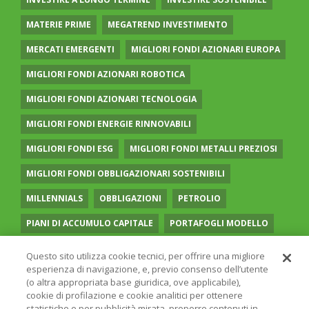
MATERIE PRIME
MEGATREND INVESTIMENTO
MERCATI EMERGENTI
MIGLIORI FONDI AZIONARI EUROPA
MIGLIORI FONDI AZIONARI ROBOTICA
MIGLIORI FONDI AZIONARI TECNOLOGIA
MIGLIORI FONDI ENERGIE RINNOVABILI
MIGLIORI FONDI ESG
MIGLIORI FONDI METALLI PREZIOSI
MIGLIORI FONDI OBBLIGAZIONARI SOSTENIBILI
MILLENNIALS
OBBLIGAZIONI
PETROLIO
PIANI DI ACCUMULO CAPITALE
PORTAFOGLI MODELLO
PREVIDENZA COMPLEMENTARE
RECESSIONE
Questo sito utilizza cookie tecnici, per offrire una migliore
esperienza di navigazione, e, previo consenso dell’utente
RISPARMIO GESTITO
SOCIAL MEDIA
STILE VALUE
(o altra appropriata base giuridica, ove applicabile),
cookie di profilazione e cookie analitici per ottenere
TASSI
UGUAGLIANZA DI GENERE
VOLATILITÀ
statistiche e per pubblicità mirata, proporre contenuti in