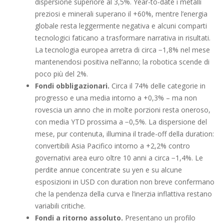
dispersione superiore al 3,5%. Year-to-date i metalli
preziosi e minerali superano il +60%, mentre l’energia
globale resta leggermente negativa e alcuni comparti
tecnologici faticano a trasformare narrativa in risultati.
La tecnologia europea arretra di circa −1,8% nel mese
mantenendosi positiva nell’anno; la robotica scende di
poco più del 2%.
Fondi obbligazionari.
Circa il 74% delle categorie in
progresso e una media intorno a +0,3% – ma non
rovescia un anno che in molte porzioni resta oneroso,
con media YTD prossima a −0,5%. La dispersione del
mese, pur contenuta, illumina il trade-off della duration:
convertibili Asia Pacifico intorno a +2,2% contro
governativi area euro oltre 10 anni a circa −1,4%. Le
perdite annue concentrate su yen e su alcune
esposizioni in USD con duration non breve confermano
che la pendenza della curva e l’inerzia inflattiva restano
variabili critiche.
Fondi a ritorno assoluto.
Presentano un profilo