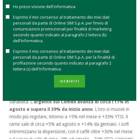
una dispersione più ampia.
Ho preso visione dell'informativa
Euro continua la corsa.
Sul fronte valutario, l’euro si
apprezza in media di poco più dell’1% contro la
Esprimo il mio consenso al trattamento dei miei dati
personali da parte di Online SIM S.p.A. per l’invio di
maggioranza delle controparti, confermando su base
comunicazioni promozionali per finalità di marketing
annua un vantaggio prossimo all’8%.
secondo quanto indicato al paragrafo 2 lettera (b)
dell'Informativa.
Questo incrocio di segnali – azioni ordinate, valute
relativamente disciplinate, materie prime frammentate – è il
Esprimo il mio consenso al trattamento dei miei dati
personali da parte di Online SIM S.p.A. per la finalità di
perimetro entro cui leggere i comportamenti di fondi ed ETF,
profilazione secondo quanto indicato al paragrafo 2
rappresentati dai rispettivi indici di categoria.
lettera (c) dell'Informativa.
MATERIE PRIME: BENE I METALLI PESANTI
ISCRIVITI
Nel dettaglio delle commodity, il mese mostra la consueta
variabilità. L’
argento sul Comex avanza di circa l’11% in
agosto e supera il 39% da inizio anno
. L’oro si muove in
modo più regolare, intorno a +5% nel mese e +33% YTD. Il
rame sale di circa +5% ad agosto e +14% da gennaio. I soft
estremizzano la dispersione, con il caffè oltre +30% nel mese
e il cacao in calo di circa −9% ad agosto, −34% YTD. L’energia