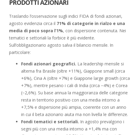
PRODOTTI AZIONARI
Traslando l’osservazione sugli indici FIDA di fondi azionari,
agosto evidenzia circa il
71% di categorie in rialzo e una
media di poco sopra l’1%
, con dispersione contenuta. Nei
tematici e settoriali la forbice è più evidente.
Sull’obbligazionario agosto salva il bilancio mensile. In
particolare:
Fondi azionari geografici.
La leadership mensile si
alterna fra Brasile (oltre +11%), Giappone small (circa
+6%), Cina A (oltre +7%) e Giappone large growth (circa
+7%), mentre pesano i cali di India (circa −4%) e Corea
(−2,6%). Su base annua la maggioranza delle categorie
resta in territorio positivo con una media intorno a
+7,5% e dispersione più ampia, coerente con un anno
in cui il beta azionario aiuta ma non livella le differenze.
Fondi tematici e settoriali.
In agosto prevalgono i
segni più con una media intorno a +1,4% ma con