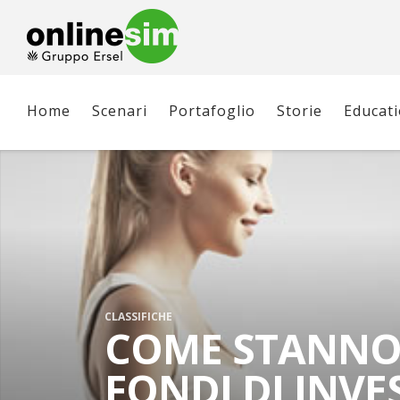
Home
Scenari
Portafoglio
Storie
Educat
CLASSIFICHE
COME STANNO
FONDI DI INV