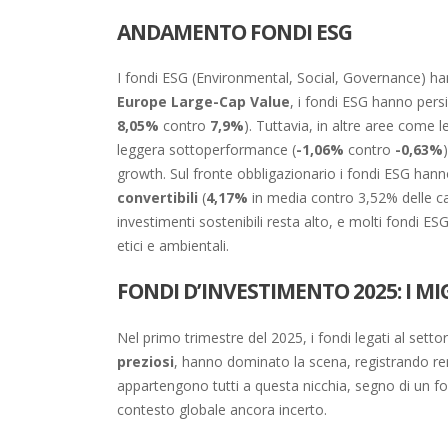
ANDAMENTO FONDI ESG
I fondi ESG (Environmental, Social, Governance) ha
Europe Large-Cap Value
, i fondi ESG hanno pers
8,05%
contro
7,9%
). Tuttavia, in altre aree come l
leggera sottoperformance (
-1,06%
contro
-0,63%
growth. Sul fronte obbligazionario i fondi ESG hanno
convertibili
(
4,17%
in media contro 3,52% delle cat
investimenti sostenibili resta alto, e molti fondi ES
etici e ambientali.
FONDI D’INVESTIMENTO 2025: I MI
Nel primo trimestre del 2025, i fondi legati al setto
preziosi
, hanno dominato la scena, registrando ren
appartengono tutti a questa nicchia, segno di un fort
contesto globale ancora incerto.