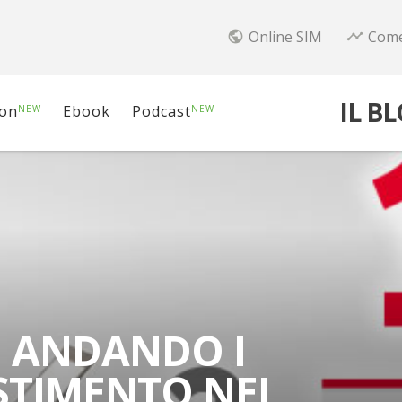
Online SIM
Come
public
timeline
IL B
ion
Ebook
Podcast
NEW
NEW
 ANDANDO I
ESTIMENTO NEL