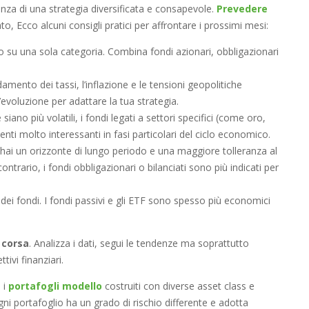
nza di una strategia diversificata e consapevole.
Prevedere
o, Ecco alcuni consigli pratici per affrontare i prossimi mesi:
o su una sola categoria. Combina fondi azionari, obbligazionari
ndamento dei tassi, l’inflazione e le tensioni geopolitiche
’evoluzione per adattare la tua strategia.
siano più volatili, i fondi legati a settori specifici (come oro,
ti molto interessanti in fasi particolari del ciclo economico.
 hai un orizzonte di lungo periodo e una maggiore tolleranza al
contrario, i fondi obbligazionari o bilanciati sono più indicati per
 dei fondi. I fondi passivi e gli ETF sono spesso più economici
 corsa
. Analizza i dati, segui le tendenze ma soprattutto
tivi finanziari.
 i
portafogli modello
costruiti con diverse asset class e
gni portafoglio ha un grado di rischio differente e adotta