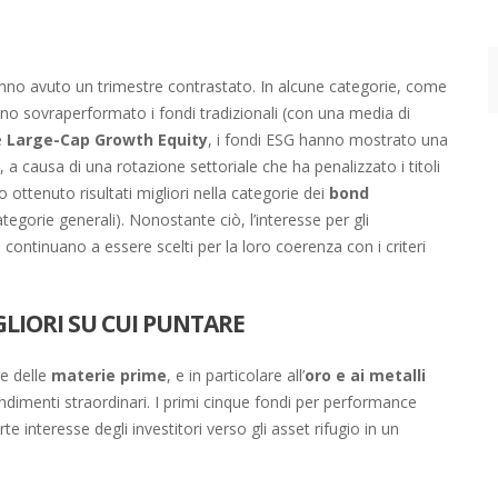
nno avuto un trimestre contrastato. In alcune categorie, come
ino sovraperformato i fondi tradizionali (con una media di
e
Large-Cap Growth Equity
, i fondi ESG hanno mostrato una
), a causa di una rotazione settoriale che ha penalizzato i titoli
 ottenuto risultati migliori nella categorie dei
bond
egorie generali). Nonostante ciò, l’interesse per gli
G continuano a essere scelti per la loro coerenza con i criteri
GLIORI SU CUI PUNTARE
re delle
materie prime
, e in particolare all’
oro e ai metalli
dimenti straordinari. I primi cinque fondi per performance
e interesse degli investitori verso gli asset rifugio in un