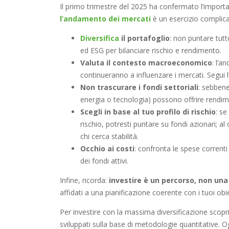
Il primo trimestre del 2025 ha confermato l’importa
l’andamento dei mercati
è un esercizio complicat
Diversifica
il portafoglio
: non puntare tutt
ed ESG per bilanciare rischio e rendimento.
Valuta il contesto macroeconomico
: l’a
continueranno a influenzare i mercati. Segui l
Non trascurare i fondi settoriali
: sebbene 
energia o tecnologia) possono offrire rendimen
Scegli in base al tuo profilo di rischio
: se
rischio, potresti puntare su fondi azionari; al 
chi cerca stabilità.
Occhio ai costi
: confronta le spese correnti
dei fondi attivi.
Infine, ricorda:
investire è un percorso, non una
affidati a una pianificazione coerente con i tuoi obiet
Per investire con la massima diversificazione scopri
sviluppati sulla base di metodologie quantitative. O