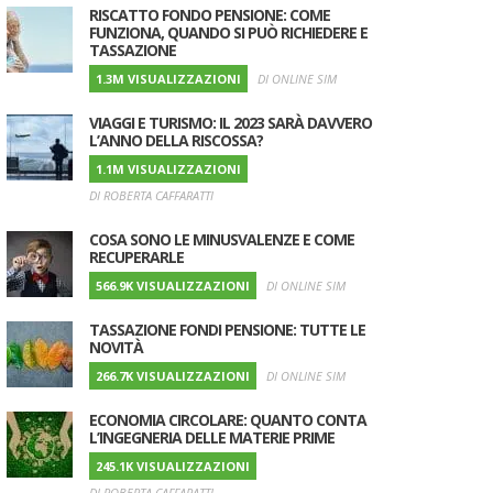
RISCATTO FONDO PENSIONE: COME
FUNZIONA, QUANDO SI PUÒ RICHIEDERE E
TASSAZIONE
1.3M VISUALIZZAZIONI
DI ONLINE SIM
VIAGGI E TURISMO: IL 2023 SARÀ DAVVERO
L’ANNO DELLA RISCOSSA?
1.1M VISUALIZZAZIONI
DI ROBERTA CAFFARATTI
COSA SONO LE MINUSVALENZE E COME
RECUPERARLE
566.9K VISUALIZZAZIONI
DI ONLINE SIM
TASSAZIONE FONDI PENSIONE: TUTTE LE
NOVITÀ
266.7K VISUALIZZAZIONI
DI ONLINE SIM
ECONOMIA CIRCOLARE: QUANTO CONTA
L’INGEGNERIA DELLE MATERIE PRIME
245.1K VISUALIZZAZIONI
DI ROBERTA CAFFARATTI