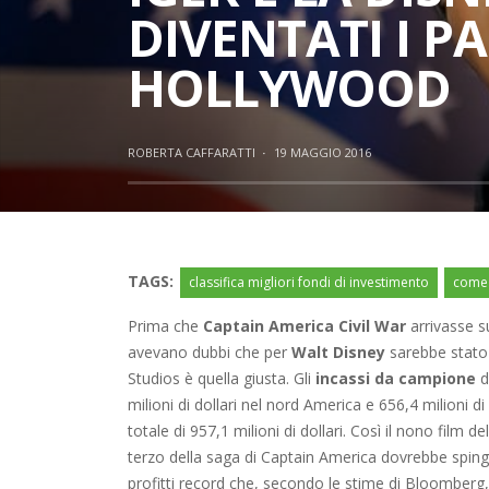
DIVENTATI I P
HOLLYWOOD
ROBERTA CAFFARATTI
·
19 MAGGIO 2016
TAGS:
classifica migliori fondi di investimento
come 
Prima che
Captain America Civil War
arrivasse s
avevano dubbi che per
Walt Disney
sarebbe stato 
Studios è quella giusta. Gli
incassi da campione
d
milioni di dollari nel nord America e 656,4 milioni di 
totale di 957,1 milioni di dollari. Così il nono film de
terzo della saga di Captain America dovrebbe sping
profitti record che, secondo le stime di Bloomberg, p