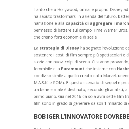
Tanto che a Hollywood, ormai è proprio Disney ad e
ha saputo trasformarsi in azienda del futuro, batten
narrazione e alla
capacità di aggregare i march
permesso di battere sul campo Time Warner Bros. e
che creino forti economie di scala.
La
strategia di Disney
ha segnato l’evoluzione d
sostenere i costi di film sempre più spettacolari e di
storie con nuovi colpi di scena. Ci stanno provando
femminile e la
Paramount
che insieme con
Hasb
condiviso simile a quello creato dalla Marvel, unendo
M.A.S.K. e ROM). E questo scenario di sequel e preque
tra bene e male è destinato, secondo gli analisti, a 
primo piano. Già nel 2016 da sola avrà sette film tr
film sono in grado di generare da soli 1 miliardo di do
BOB IGER L’INNOVATORE DOVREBBE