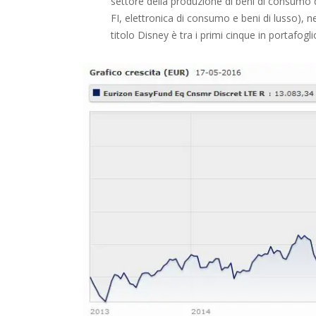
settore della produzione di beni di consumo d
FI, elettronica di consumo e beni di lusso), ne
titolo Disney è tra i primi cinque in portafogli