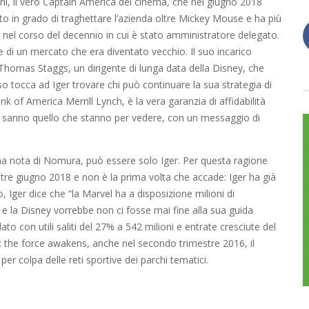
nni, il vero Captain America del cinema, che nel giugno 2018
ato in grado di traghettare l’azienda oltre Mickey Mouse e ha più
y nel corso del decennio in cui è stato amministratore delegato.
e di un mercato che era diventato vecchio. Il suo incarico
 Thomas Staggs, un dirigente di lunga data della Disney, che
o tocca ad Iger trovare chi può continuare la sua strategia di
nk of America Merrill Lynch, è la vera garanzia di affidabilità
ori sanno quello che stanno per vedere, con un messaggio di
una nota di Nomura, può essere solo Iger. Per questa ragione
tre giugno 2018 e non è la prima volta che accade: Iger ha già
 Iger dice che “la Marvel ha a disposizione milioni di
, e la Disney vorrebbe non ci fosse mai fine alla sua guida
ato con utili saliti del 27% a 542 milioni e entrate cresciute del
s: the force awakens, anche nel secondo trimestre 2016, il
per colpa delle reti sportive dei parchi tematici.