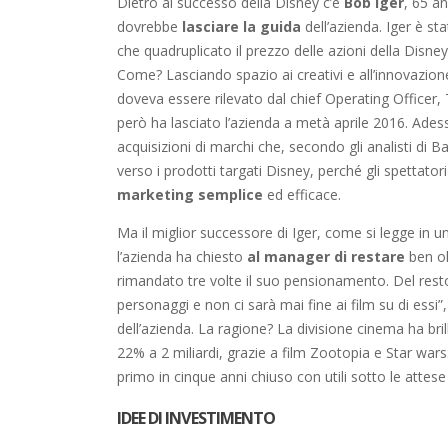
Dietro al successo della Disney c’è
Bob Iger
, 65 a
dovrebbe
lasciare la guida
dell’azienda. Iger è st
che quadruplicato il prezzo delle azioni della Disne
Come? Lasciando spazio ai creativi e all’innovazion
doveva essere rilevato dal chief Operating Officer,
però ha lasciato l’azienda a metà aprile 2016. Adess
acquisizioni di marchi che, secondo gli analisti di Ba
verso i prodotti targati Disney, perché gli spettat
marketing semplice
ed efficace.
Ma il miglior successore di Iger, come si legge in 
l’azienda ha chiesto
al manager di restare
ben ol
rimandato tre volte il suo pensionamento. Del resto,
personaggi e non ci sarà mai fine ai film su di essi”
dell’azienda. La ragione? La divisione cinema ha brill
22% a 2 miliardi, grazie a film Zootopia e Star war
primo in cinque anni chiuso con utili sotto le attese 
IDEE DI INVESTIMENTO