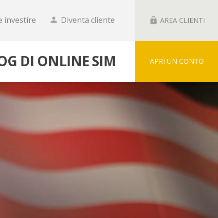
 investire
Diventa cliente
person
lock
AREA CLIENTI
LOG DI ONLINE SIM
APRI UN CONTO