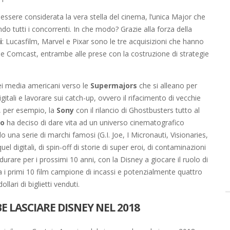
ssere considerata la vera stella del cinema, l’unica Major che
do tutti i concorrenti. In che modo? Grazie alla forza della
i
: Lucasfilm, Marvel e Pixar sono le tre acquisizioni che hanno
 Comcast, entrambe alle prese con la costruzione di strategie
ei media americani verso le
Supermajors
che si alleano per
gitali e lavorare sui catch-up, ovvero il rifacimento di vecchie
, per esempio, la
Sony
con il rilancio di Ghostbusters tutto al
ro
ha deciso di dare vita ad un universo cinematografico
 una serie di marchi famosi (G.I. Joe, I Micronauti, Visionaries,
l digitali, di spin-off di storie di super eroi, di contaminazioni
durare per i prossimi 10 anni, con la Disney a giocare il ruolo di
a i primi 10 film campione di incassi e potenzialmente quattro
llari di biglietti venduti.
 LASCIARE DISNEY NEL 2018