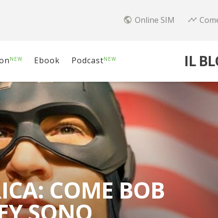
Online SIM
Come
public
timeline
IL B
ion
Ebook
Podcast
NEW
NEW
ICA: COME BOB
NEY SONO