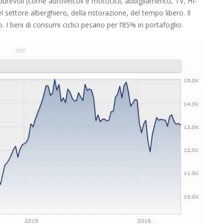
urevoli (come autoveicoli e motocicli, abbigliamento, TV, HI-
l settore alberghiero, della ristorazione, del tempo libero. Il
o. I beni di consumi ciclici pesano per l’85% in portafoglio.