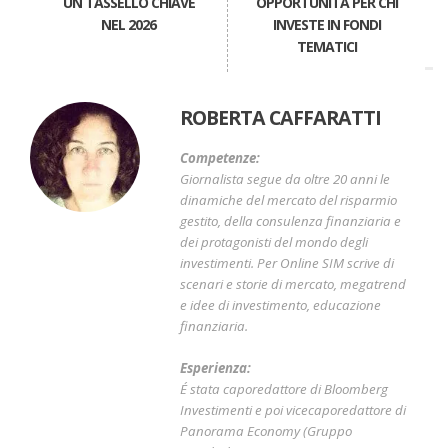
UN TASSELLO CHIAVE
OPPORTUNITÀ PER CHI
NEL 2026
INVESTE IN FONDI
TEMATICI
ROBERTA CAFFARATTI
Competenze:
Giornalista segue da oltre 20 anni le
dinamiche del mercato del risparmio
gestito, della consulenza finanziaria e
dei protagonisti del mondo degli
investimenti. Per Online SIM scrive di
scenari e storie di mercato, megatrend
e idee di investimento, educazione
finanziaria.
Esperienza:
É stata caporedattore di Bloomberg
Investimenti e poi vicecaporedattore di
Panorama Economy (Gruppo