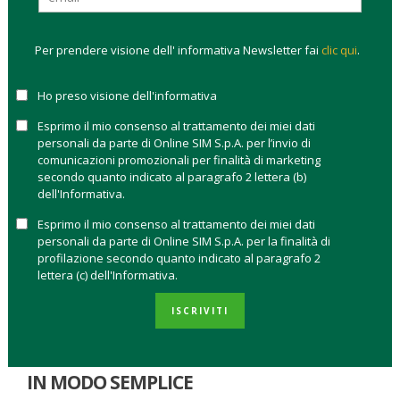
a dare stabilità, diversificazione e nuove fonti di rendimento ai
portafogli. Ma cosa vuol dire davvero investire nei mercati
Per prendere visione dell' informativa Newsletter fai
clic qui
.
privati? E come si possono integrare in un portafoglio retail?
In questa guida di Online SIM facciamo chiarezza in modo
Ho preso visione dell'informativa
semplice e concreto.
Esprimo il mio consenso al trattamento dei miei dati
Cosa sono i mercati privati spiegati in modo
personali da parte di Online SIM S.p.A. per l’invio di
comunicazioni promozionali per finalità di marketing
semplice
secondo quanto indicato al paragrafo 2 lettera (b)
Perché oggi si parla tanto di mercati privati?
dell'Informativa.
La formula 50/30/20: il nuovo modo di costruire un
Esprimo il mio consenso al trattamento dei miei dati
portafoglio
personali da parte di Online SIM S.p.A. per la finalità di
Come può un investitore retail inserire i mercati
profilazione secondo quanto indicato al paragrafo 2
privati nel proprio portafoglio?
lettera (c) dell'Informativa.
Quali settori dei mercati privati meritano
attenzione nel 2026?
ISCRIVITI
COSA SONO I MERCATI PRIVATI SPIEGATI
IN MODO SEMPLICE