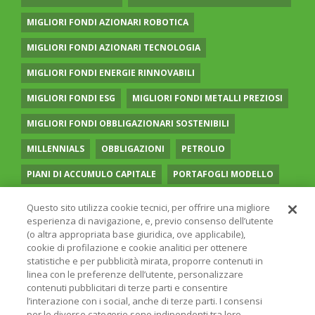
MIGLIORI FONDI AZIONARI ROBOTICA
MIGLIORI FONDI AZIONARI TECNOLOGIA
MIGLIORI FONDI ENERGIE RINNOVABILI
MIGLIORI FONDI ESG
MIGLIORI FONDI METALLI PREZIOSI
MIGLIORI FONDI OBBLIGAZIONARI SOSTENIBILI
MILLENNIALS
OBBLIGAZIONI
PETROLIO
PIANI DI ACCUMULO CAPITALE
PORTAFOGLI MODELLO
PREVIDENZA COMPLEMENTARE
RECESSIONE
Questo sito utilizza cookie tecnici, per offrire una migliore
esperienza di navigazione, e, previo consenso dell’utente
RISPARMIO GESTITO
SOCIAL MEDIA
STILE VALUE
(o altra appropriata base giuridica, ove applicabile),
cookie di profilazione e cookie analitici per ottenere
TASSI
UGUAGLIANZA DI GENERE
VOLATILITÀ
statistiche e per pubblicità mirata, proporre contenuti in
linea con le preferenze dell’utente, personalizzare
contenuti pubblicitari di terze parti e consentire
l’interazione con i social, anche di terze parti. I consensi
per le diverse categorie sono indipendenti tra loro.