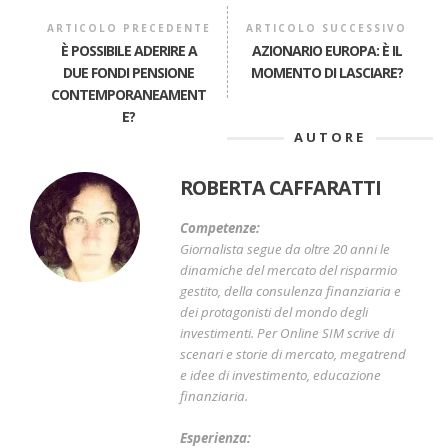
ARTICOLO PRECEDENTE
ARTICOLO SUCCESSIVO
È POSSIBILE ADERIRE A
AZIONARIO EUROPA: È IL
DUE FONDI PENSIONE
MOMENTO DI LASCIARE?
CONTEMPORANEAMENT
E?
AUTORE
ROBERTA CAFFARATTI
Competenze:
Giornalista segue da oltre 20 anni le
dinamiche del mercato del risparmio
gestito, della consulenza finanziaria e
dei protagonisti del mondo degli
investimenti. Per Online SIM scrive di
scenari e storie di mercato, megatrend
e idee di investimento, educazione
finanziaria.
Esperienza: