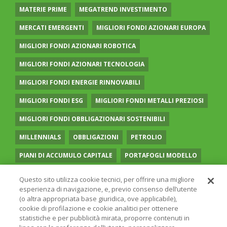
MATERIE PRIME
MEGATREND INVESTIMENTO
MERCATI EMERGENTI
MIGLIORI FONDI AZIONARI EUROPA
MIGLIORI FONDI AZIONARI ROBOTICA
MIGLIORI FONDI AZIONARI TECNOLOGIA
MIGLIORI FONDI ENERGIE RINNOVABILI
MIGLIORI FONDI ESG
MIGLIORI FONDI METALLI PREZIOSI
MIGLIORI FONDI OBBLIGAZIONARI SOSTENIBILI
MILLENNIALS
OBBLIGAZIONI
PETROLIO
PIANI DI ACCUMULO CAPITALE
PORTAFOGLI MODELLO
PREVIDENZA COMPLEMENTARE
RECESSIONE
Questo sito utilizza cookie tecnici, per offrire una migliore
esperienza di navigazione, e, previo consenso dell’utente
RISPARMIO GESTITO
SOCIAL MEDIA
STILE VALUE
(o altra appropriata base giuridica, ove applicabile),
cookie di profilazione e cookie analitici per ottenere
TASSI
UGUAGLIANZA DI GENERE
VOLATILITÀ
statistiche e per pubblicità mirata, proporre contenuti in