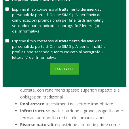
COSA SONO E COME FUNZIONANO I
Esprimo il mio consenso al trattamento dei miei dati
MERCATI PRIVATI
personali da parte di Online SIM S.p.A. per l’invio di
comunicazioni promozionali per finalità di marketing
secondo quanto indicato al paragrafo 2 lettera (b)
Con “mercati privati” si intendono tutti gli investimenti
dell'Informativa.
che non transitano su mercati regolamentati
come
Borsa Italiana, Nasdaq o NYSE. In altre parole, tutto ciò che
Esprimo il mio consenso al trattamento dei miei dati
personali da parte di Online SIM S.p.A. per la finalità di
non è quotato in borsa.
profilazione secondo quanto indicato al paragrafo 2
lettera (c) dell'Informativa.
Tra le principali asset class dei mercati privati troviamo:
Private equity
: finanziare aziende non quotate per
ISCRIVITI
aumentarne il valore e rivenderle a un prezzo maggiore.
Private debt
: concedere prestiti a imprese non
quotate, con rendimenti spesso superiori rispetto alle
obbligazioni tradizionali.
Real estate
: investimenti nel settore immobiliare.
Infrastrutture
: partecipazione a grandi progetti come
ferrovie, aeroporti o reti di telecomunicazioni.
Risorse naturali
: esposizione a materie prime come