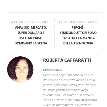
ARTICOLO PRECEDENTE
ARTICOLO SUCCESSIVO
ANALISI DI MERCATO:
PERCHÉ I
SUPER DOLLARO E
SEMICONDUTTORI SONO
MATERIE PRIME
L’ASSO NELLA MANICA
DOMINANO LA SCENA
DELLA TECNOLOGIA
ROBERTA CAFFARATTI
Competenze:
Giornalista segue da oltre 20 anni le
dinamiche del mercato del risparmio
gestito, della consulenza finanziaria e
dei protagonisti del mondo degli
investimenti. Per Online SIM scrive di
scenari e storie di mercato, megatrend
e idee di investimento, educazione