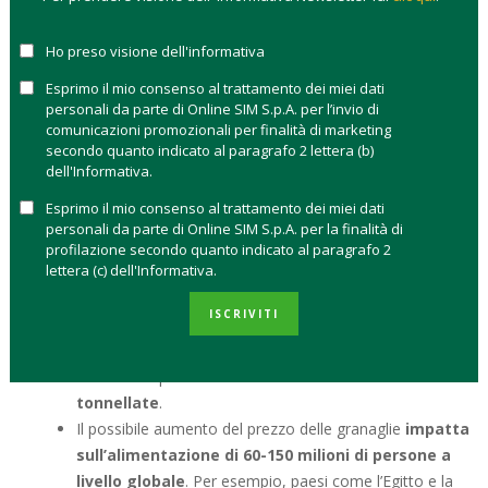
prodotti agricoli globali
. Ma ciò che conta è che dall’
area
Ucraina e Russia arriva il 30% delle esportazioni globali
Ho preso visione dell'informativa
di grano e del 65% di girasole
. In uno scenario in cui i
mercati sono sempre più ristretti e interconnessi, anche una
Esprimo il mio consenso al trattamento dei miei dati
personali da parte di Online SIM S.p.A. per l’invio di
breve interruzione dell’offerta dovuta alla guerra ha un
comunicazioni promozionali per finalità di marketing
impatto importante sul prezzo.
secondo quanto indicato al paragrafo 2 lettera (b)
dell'Informativa.
Nessuno sa oggi quanto durerà la guerra. McKinsey ha fatto
delle simulazioni su quale potrebbe essere l’impatto sul
Esprimo il mio consenso al trattamento dei miei dati
personali da parte di Online SIM S.p.A. per la finalità di
mercato delle granaglie e dei fertilizzanti.
profilazione secondo quanto indicato al paragrafo 2
lettera (c) dell'Informativa.
Se il
conflitto durasse fino a fine 2022 potrebbero
scomparire tra 19 milioni e 34 milioni di tonnellate
ISCRIVITI
di produzione da esportazione di granaglie quest’anno.
Se la guerra dovesse arrivare al
2023,
la cifra potrebbe
essere compresa tra
10 milioni e 43 milioni di
tonnellate
.
Il possibile aumento del prezzo delle granaglie
impatta
sull’alimentazione di 60-150 milioni di persone a
livello globale
. Per esempio, paesi come l’Egitto e la