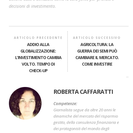
decisioni di investimento.
ARTICOLO PRECEDENTE
ARTICOLO SUCCESSIVO
ADDIO ALLA
AGRICOLTURA: LA
GLOBALIZZAZIONE:
GUERRA DEI SEMI PUÒ
L’INVESTIMENTO CAMBIA
CAMBIARE IL MERCATO.
VOLTO. TEMPO DI
COME INVESTIRE
CHECK-UP
ROBERTA CAFFARATTI
Competenze:
Giornalista segue da oltre 20 anni le
dinamiche del mercato del risparmio
gestito, della consulenza finanziaria e
dei protagonisti del mondo degli