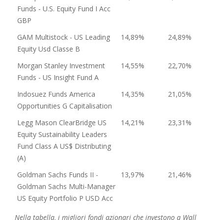
Funds - U.S. Equity Fund I Acc
GBP
GAM Multistock - US Leading
14,89%
24,89%
Equity Usd Classe B
Morgan Stanley Investment
14,55%
22,70%
Funds - US Insight Fund A
Indosuez Funds America
14,35%
21,05%
Opportunities G Capitalisation
Legg Mason ClearBridge US
14,21%
23,31%
Equity Sustainability Leaders
Fund Class A US$ Distributing
(A)
Goldman Sachs Funds II -
13,97%
21,46%
Goldman Sachs Multi-Manager
US Equity Portfolio P USD Acc
Nella tabella, i migliori fondi azionari che investono a Wall