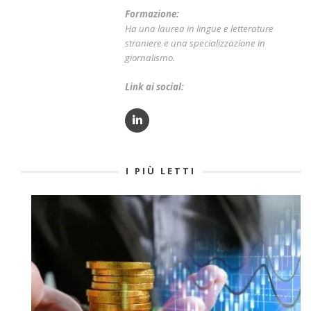
Formazione:
Ha una laurea in lingue e letterature
straniere e una specializzazione in
giornalismo.
Link ai social:
I PIÙ LETTI