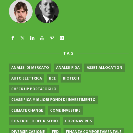
TAG
ANALISI DI MERCATO
ANALISI FIDA
ASSET ALLOCATION
AUTO ELETTRICA
BCE
BIOTECH
CHECK UP PORTAFOGLIO
CLASSIFICA MIGLIORI FONDI DI INVESTIMENTO
CLIMATE CHANGE
COME INVESTIRE
CONTROLLO DEL RISCHIO
CORONAVIRUS
DIVERSIFICAZIONE
FED
FINANZA COMPORTAMENTALE