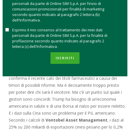
personali da parte di Online SIM S.p.A. per l’invio di
l’ultima mossa di Trump e guarda avanti cominciando già a
comunicazioni promozionali per finalità di marketing
fare i conti in vista del lungo anno elettorale che aspetta la
secondo quanto indicato al paragrafo 2 lettera (b)
Borsa americana e, come sempre, influenzerà i listini globali.
dell'Informativa.
Per Paresh Upadhyaya, Director of currency strategy, US
Esprimo il mio consenso al trattamento dei miei dati
personali da parte di Online SIM S.p.A. per la finalità di
portfolio manager di
Amundi
, anche se la strada di
Trump
profilazione secondo quanto indicato al paragrafo 2
verso la rielezione
rimane accidentata, le sue prospettive
lettera (c) dell'Informativa.
per un altro mandato non sono sfavorevoli come
sembrerebbe stando all’analisi dei recenti dati sui sondaggi e
ISCRIVITI
all’andamento delle precedenti elezioni. Il mercato sta
iniziando a
scontare una vittoria dei Democratici
, come
conferma il recente calo dei titoli farmaceutici a causa dei
timori di possibili riforme. Ma è decisamente troppo presto
per poter dire chi sarà il vincitore. Ma c’è un punto sul quale i
gestori sono concordi: Trump ha bisogno di un’economia
americana in salute e di una Borsa al rialzo per essere rieletto.
E i dazi sulla Cina sono un problema per il PIL americano.
Secondo i calcoli di
Vontobel Asset Management
, i dazi al
25% su 200 miliardi di esportazioni cinesi pesano per lo 0,2%