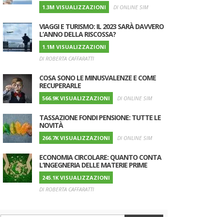
1.3M VISUALIZZAZIONI
DI ONLINE SIM
VIAGGI E TURISMO: IL 2023 SARÀ DAVVERO
L’ANNO DELLA RISCOSSA?
1.1M VISUALIZZAZIONI
DI ROBERTA CAFFARATTI
COSA SONO LE MINUSVALENZE E COME
RECUPERARLE
566.9K VISUALIZZAZIONI
DI ONLINE SIM
TASSAZIONE FONDI PENSIONE: TUTTE LE
NOVITÀ
266.7K VISUALIZZAZIONI
DI ONLINE SIM
ECONOMIA CIRCOLARE: QUANTO CONTA
L’INGEGNERIA DELLE MATERIE PRIME
245.1K VISUALIZZAZIONI
DI ROBERTA CAFFARATTI