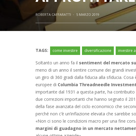
ROBERTA CAFFARATTI
·
5 MARZO 2019
TAGS:
come investire
diversificazione
investire 
Soltanto un anno fa il
sentiment del mercato su
meno di un anno il sentire comune dei grandi inve
un giro di 360 gradi dalla fiducia alla sfiducia. Co
europee di
Columbia Threadneedle Investmen
importante dal 1931 a questa parte, ha contribuito
due correzioni importanti che hanno segnato il 2018. 
della fase avanzata del ciclo economico che second
perché non c’è un’inflazione elevata che sarebbe s
«Non ci sono le condizioni macro per una fine corsa
margini di guadagno in un mercato nettamen
alcune ottime aziende».