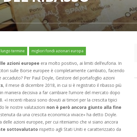
a lungo termine
migliori fondi azionari europa
lle azioni europee
era molto positivo, ai limiti dell’euforia. In
stitori sulle Borse europee è completamente cambiato, facendo
sa è accaduto? Per Paul Doyle, Gestore del portafoglio azioni
ts
, il mese di dicembre 2018, in cui si è registrato il ribasso più
 in maniera decisiva a far cambiare l’umore del mercato dopo
«I recenti ribassi sono dovuti ai timori per la crescita tipici
o le nostre valutazioni
non è però ancora giunto alla fine
ostenuta da una crescita economica vivace» ha detto Doyle.
 delle azioni europee, per cui riteniamo che vi siano ancora
te sottovalutato
rispetto agli Stati Uniti e caratterizzato da