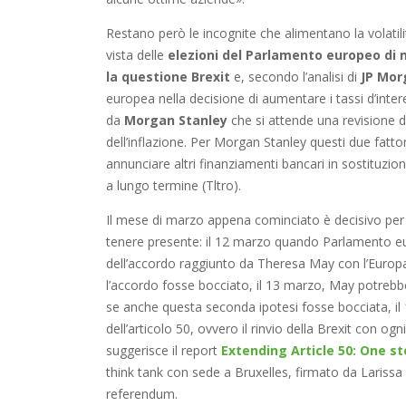
Restano però le incognite che alimentano la volatilit
vista delle
elezioni del Parlamento europeo di
la questione Brexit
e, secondo l’analisi di
JP Mor
europea nella decisione di aumentare i tassi d’inte
da
Morgan Stanley
che si attende una revisione de
dell’inflazione. Per Morgan Stanley questi due fatto
annunciare altri finanziamenti bancari in sostituzio
a lungo termine (Tltro).
Il mese di marzo appena cominciato è decisivo per
tenere presente: il 12 marzo quando Parlamento eu
dell’accordo raggiunto da Theresa May con l’Europa
l’accordo fosse bocciato, il 13 marzo, May potre
se anche questa seconda ipotesi fosse bocciata, il 
dell’articolo 50, ovvero il rinvio della Brexit con o
suggerisce il report
Extending Article 50: One st
think tank con sede a Bruxelles, firmato da Larissa
referendum.