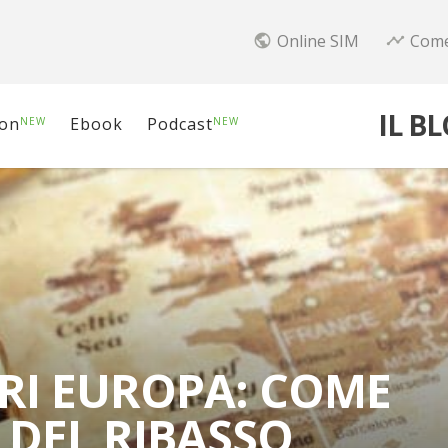
Online SIM
Come
public
timeline
IL B
ion
Ebook
Podcast
NEW
NEW
RI EUROPA: COME
 DEL RIBASSO