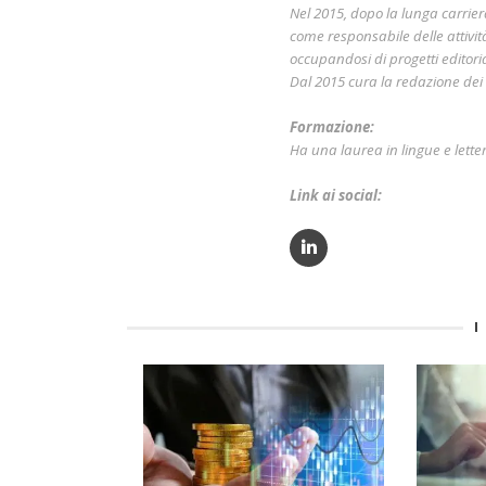
Nel 2015, dopo la lunga carri
come responsabile delle attivit
occupandosi di progetti editorial
Dal 2015 cura la redazione dei c
Formazione:
Ha una laurea in lingue e lette
Link ai social:
I