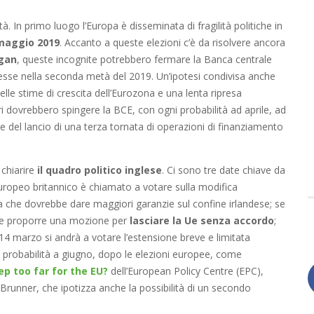
à. In primo luogo l’Europa è disseminata di fragilità politiche in
 maggio 2019
. Accanto a queste elezioni c’è da risolvere ancora
gan
, queste incognite potrebbero fermare la Banca centrale
resse nella seconda metà del 2019. Un’ipotesi condivisa anche
lle stime di crescita dell’Eurozona e una lenta ripresa
ri dovrebbero spingere la BCE, con ogni probabilità ad aprile, ad
ne del lancio di una terza tornata di operazioni di finanziamento
 chiarire
il quadro politico inglese
. Ci sono tre date chiave da
ropeo britannico è chiamato a votare sulla modifica
 che dovrebbe dare maggiori garanzie sul confine irlandese; se
bbe proporre una mozione per
lasciare la Ue senza accordo
;
14 marzo si andrà a votare l’estensione breve e limitata
gni probabilità a giugno, dopo le elezioni europee, come
ep too far for the EU?
dell’European Policy Centre (EPC),
 Brunner, che ipotizza anche la possibilità di un secondo