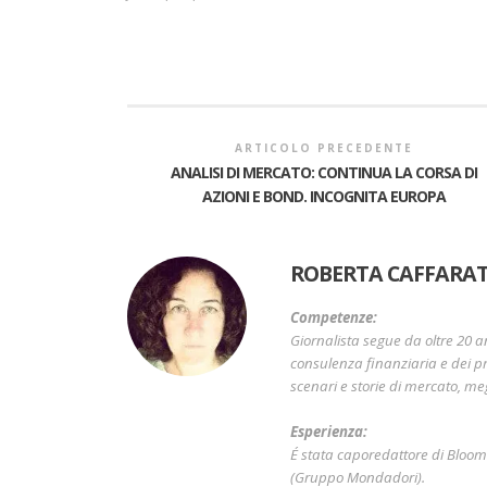
ARTICOLO PRECEDENTE
ANALISI DI MERCATO: CONTINUA LA CORSA DI
AZIONI E BOND. INCOGNITA EUROPA
ROBERTA CAFFARAT
Competenze:
Giornalista segue da oltre 20 a
consulenza finanziaria e dei pr
scenari e storie di mercato, me
Esperienza:
É stata caporedattore di Bloo
(Gruppo Mondadori).