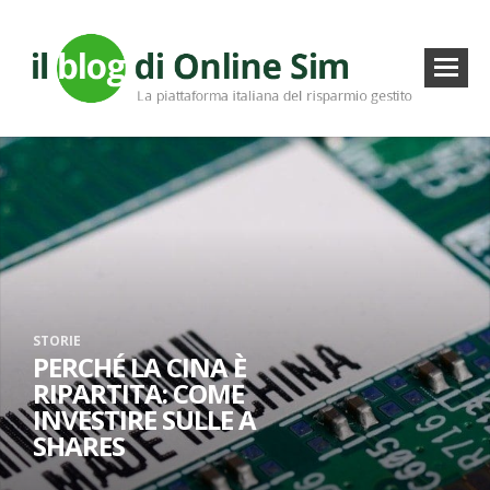
STORIE
PERCHÉ LA CINA È
RIPARTITA: COME
INVESTIRE SULLE A
SHARES