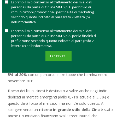
Esprimo il mio consenso al trattamento dei miei dati
La mossa di Morgan Stanley potrebbe essere presto emulata
personali da parte di Online SIM S.p.A. per l’invio di
nella portata dagli altri gestori attivi dopo la decisione di
MSCI
comunicazioni promozionali per finalità di marketing
secondo quanto indicato al paragrafo 2 lettera (b)
– la società che costruisce e regola i principali benchmark di
dell'Informativa.
riferimento azionari su cui si misurano i gestori – di
quadruplicare l’esposizione dell’indice dei mercati
Esprimo il mio consenso al trattamento dei miei dati
personali da parte di Online SIM S.p.A. per la finalità di
emergenti
alle società quotate nella Cina continentale. Per i
profilazione secondo quanto indicato al paragrafo 2
gestori passivi, invece, l’adeguamento all’indice è previsto
lettera (c) dell'Informativa.
nella natura stessa dei prodotti che replicano gli indici di
riferimento dei mercati. Nel programma lanciato da MSCI,
ISCRIVITI
infatti, il peso delle azioni di classe A quotate sulle piazze di
Shanghai e Shenzen è destinato gradualmente
a salire dal
5% al 20%
con un percorso in tre tappe che termina entro
novembre 2019.
Il peso dei listini cinesi è destinato a salire anche negli indici
dedicati ai mercati emergenti (dallo 0,71% attuale al 3,3%) e
questo darà forza al mercato, ma non c’è solo questo. A
spingere verso un
ritorno in grande stile della Cina
è stato
anche il quotidiano finanziario Wall Street Journal che