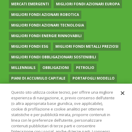
MERCATI EMERGENTI
MIGLIORI FONDI AZIONARI EUROPA
MIGLIORI FONDI AZIONARI ROBOTICA
MIGLIORI FONDI AZIONARI TECNOLOGIA
MIGLIORI FONDI ENERGIE RINNOVABILI
MIGLIORI FONDI ESG
MIGLIORI FONDI METALLI PREZIOSI
MIGLIORI FONDI OBBLIGAZIONARI SOSTENIBILI
MILLENNIALS
OBBLIGAZIONI
PETROLIO
PIANI DI ACCUMULO CAPITALE
PORTAFOGLI MODELLO
PREVIDENZA COMPLEMENTARE
RECESSIONE
Questo sito utilizza cookie tecnici, per offrire una migliore
esperienza di navigazione, e, previo consenso dell’utente
RISPARMIO GESTITO
SOCIAL MEDIA
STILE VALUE
(o altra appropriata base giuridica, ove applicabile),
cookie di profilazione e cookie analitici per ottenere
TASSI
UGUAGLIANZA DI GENERE
VOLATILITÀ
statistiche e per pubblicità mirata, proporre contenuti in
linea con le preferenze dell’utente, personalizzare
contenuti pubblicitari di terze parti e consentire
l’interazione con i social, anche di terze parti. I consensi