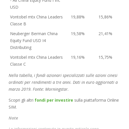
- All China Equity Fund I Inc
USD
Vontobel mtx China Leaders
19,88%
15,86%
Classe B
Neuberger Berman China
19,58%
21,41%
Equity Fund USD I4
Distributing
Vontobel mtx China Leaders
19,16%
15,75%
Classe C
Nella tabella, i fondi azionari specializzati sulle azioni cinesi
ordinati per rendimenti a tre anni. Dati in euro aggiornati a
marzo 2019. Fonte: Morningstar.
Scopri gli altri
fondi per investire
sulla piattaforma Online
SIM.
Note
Le informazioni contenute in questo articolo sono