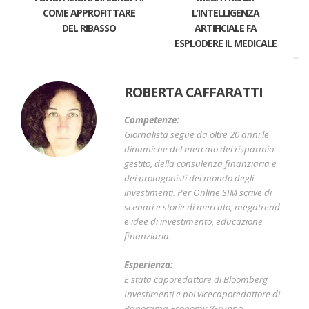
COME APPROFITTARE
L’INTELLIGENZA
DEL RIBASSO
ARTIFICIALE FA
ESPLODERE IL MEDICALE
ROBERTA CAFFARATTI
Competenze:
Giornalista segue da oltre 20 anni le
dinamiche del mercato del risparmio
gestito, della consulenza finanziaria e
dei protagonisti del mondo degli
investimenti. Per Online SIM scrive di
scenari e storie di mercato, megatrend
e idee di investimento, educazione
finanziaria.
Esperienza:
É stata caporedattore di Bloomberg
Investimenti e poi vicecaporedattore di
Panorama Economy (Gruppo