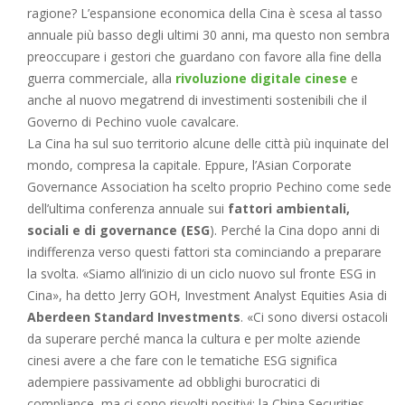
ragione? L’espansione economica della Cina è scesa al tasso
annuale più basso degli ultimi 30 anni, ma questo non sembra
preoccupare i gestori che guardano con favore alla fine della
guerra commerciale, alla
rivoluzione digitale cinese
e
anche al nuovo megatrend di investimenti sostenibili che il
Governo di Pechino vuole cavalcare.
La Cina ha sul suo territorio alcune delle città più inquinate del
mondo, compresa la capitale. Eppure, l’Asian Corporate
Governance Association ha scelto proprio Pechino come sede
dell’ultima conferenza annuale sui
fattori ambientali,
sociali e di governance (ESG
). Perché la Cina dopo anni di
indifferenza verso questi fattori sta cominciando a preparare
la svolta. «Siamo all’inizio di un ciclo nuovo sul fronte ESG in
Cina», ha detto Jerry GOH, Investment Analyst Equities Asia di
Aberdeen Standard Investments
. «Ci sono diversi ostacoli
da superare perché manca la cultura e per molte aziende
cinesi avere a che fare con le tematiche ESG significa
adempiere passivamente ad obblighi burocratici di
compliance, ma ci sono risvolti positivi: la China Securities