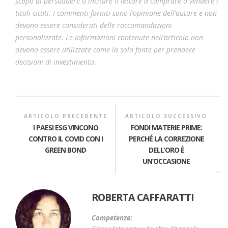
scopo di persuadere o incitare il lettore a comprare o vendere i
titoli citati. I commenti forniti sono l’opinione dell’autore e non
devono essere considerati delle raccomandazioni
personalizzate. Le informazioni contenute nell’articolo non
devono essere utilizzate come la sola fonte per prendere
decisioni di investimento.
ARTICOLO PRECEDENTE
ARTICOLO SUCCESSIVO
I PAESI ESG VINCONO
FONDI MATERIE PRIME:
CONTRO IL COVID CON I
PERCHÉ LA CORREZIONE
GREEN BOND
DELL’ORO È
UN’OCCASIONE
ROBERTA CAFFARATTI
Competenze: