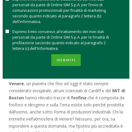
personali da parte di Online SIM S.p.A. per l’invio di
Ogni satellite ha un obiettivo diverso: dalla semplice
comunicazioni promozionali per finalità di marketing
osservazione della Terra alle telecomunicazioni, fino alla
secondo quanto indicato al paragrafo 2 lettera (b)
dell'Informativa.
scienza e all’istruzione. Per
l’Agenzia spaziale Europea
(ESA)
, a cui fa capo il progetto Vega, è l’inizio di una
Esprimo il mio consenso al trattamento dei miei dati
dimensione commerciale dell’industria dello spazio che
personali da parte di Online SIM S.p.A. per la finalità di
profilazione secondo quanto indicato al paragrafo 2
arriverà in un futuro non troppo remoto al trasporto di
lettera (c) dell'Informativa.
persone a prezzi contenuti.
ISCRIVITI
Il lancio di Vega è arrivato pochi giorni prima di una scoperta
che ha riacceso la possibilità di trovare un altro Pianeta
abitabile nel sistema solare diverso dalla Terra. Sull’orbita di
Venere
, un pianeta che fino ad oggi è stato sempre
considerato inospitale, alcuni scienziati di Cardiff e del
MIT di
Boston
hanno rilevato tracce di
fosfina
che è composta da
fosforo e idrogeno e sulla Terra esiste solo perché prodotta
dall’uomo, anche sotto forma di produzioni industriali. Chi la
immette nell’atmosfera di Venere? Nessuno, per ora, sa
rispondere a questa domanda, ma l’ipotesi più accreditata è