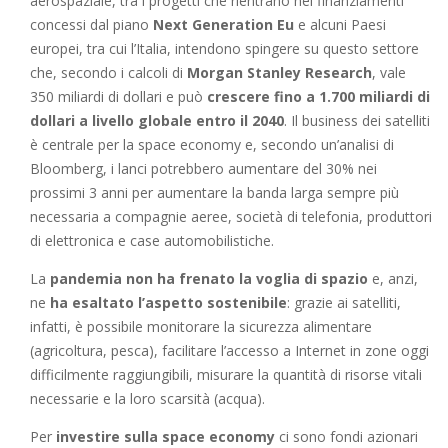
aerospaziale, tra i progetti che rientrano nei finanziamenti
concessi dal piano
Next Generation Eu
e alcuni Paesi
europei, tra cui l’Italia, intendono spingere su questo settore
che, secondo i calcoli di
Morgan Stanley Research
, vale
350 miliardi di dollari e può
crescere fino a 1.700 miliardi di
dollari a livello globale entro il 2040
. Il business dei satelliti
è centrale per la space economy e, secondo un’analisi di
Bloomberg, i lanci potrebbero aumentare del 30% nei
prossimi 3 anni per aumentare la banda larga sempre più
necessaria a compagnie aeree, società di telefonia, produttori
di elettronica e case automobilistiche.
La
pandemia non ha frenato la voglia di spazio
e, anzi,
ne
ha esaltato l’aspetto sostenibile
: grazie ai satelliti,
infatti, è possibile monitorare la sicurezza alimentare
(agricoltura, pesca), facilitare l’accesso a Internet in zone oggi
difficilmente raggiungibili, misurare la quantità di risorse vitali
necessarie e la loro scarsità (acqua).
Per
investire sulla space economy
ci sono fondi azionari