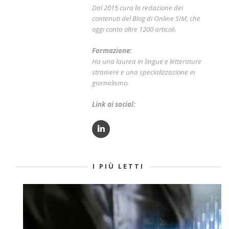
Dal 2015 cura la redazione dei
contenuti del Blog di Online SIM, che
oggi conta oltre 1200 articoli.
Formazione:
Ha una laurea in lingue e letterature
straniere e una specializzazione in
giornalismo.
Link ai social:
I PIÙ LETTI