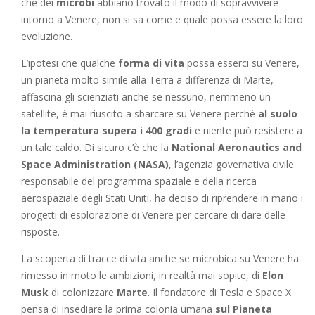
che dei
microbi
abbiano trovato il modo di sopravvivere
intorno a Venere, non si sa come e quale possa essere la loro
evoluzione.
L’ipotesi che qualche
forma di vita
possa esserci su Venere,
un pianeta molto simile alla Terra a differenza di Marte,
affascina gli scienziati anche se nessuno, nemmeno un
satellite, è mai riuscito a sbarcare su Venere perché
al suolo
la temperatura supera i 400 gradi
e niente può resistere a
un tale caldo. Di sicuro c’è che la
National Aeronautics and
Space Administration (NASA)
, l’agenzia governativa civile
responsabile del programma spaziale e della ricerca
aerospaziale degli Stati Uniti, ha deciso di riprendere in mano i
progetti di esplorazione di Venere per cercare di dare delle
risposte.
La scoperta di tracce di vita anche se microbica su Venere ha
rimesso in moto le ambizioni, in realtà mai sopite, di
Elon
Musk
di colonizzare
Marte
. Il fondatore di Tesla e Space X
pensa di insediare la prima colonia umana
sul Pianeta