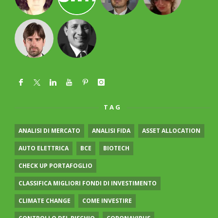
TAG
ANALISI DI MERCATO
ANALISI FIDA
ASSET ALLOCATION
AUTO ELETTRICA
BCE
BIOTECH
CHECK UP PORTAFOGLIO
CLASSIFICA MIGLIORI FONDI DI INVESTIMENTO
CLIMATE CHANGE
COME INVESTIRE