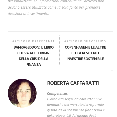
personalizzate. Le informazioni contenute nell’articolo non
devono essere utilizzate come la sola fonte per prendere
decisioni di investimento.
ARTICOLO PRECEDENTE
ARTICOLO SUCCESSIVO
BANKAGEDDON: IL LIBRO
COPENHAGEN E LE ALTRE
CHE VA ALLE ORIGINI
CITTÀ RESILIENTI.
DELLA CRISI DELLA
INVESTIRE SOSTENIBILE
FINANZA
ROBERTA CAFFARATTI
Competenze:
Giornalista segue da oltre 20 anni le
dinamiche del mercato del risparmio
gestito, della consulenza finanziaria e
dei protagonisti del mondo degli