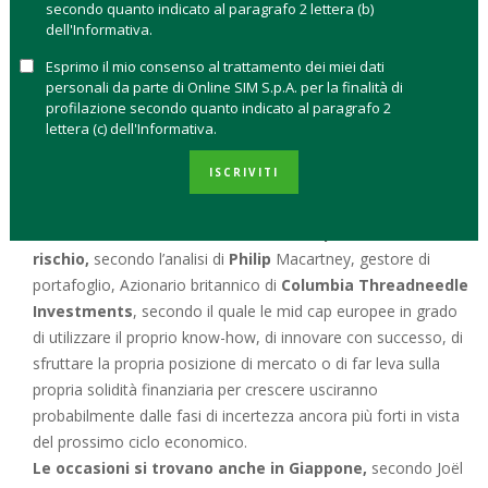
Ed
è proprio la correzione la vera forza delle mid cap
in
secondo quanto indicato al paragrafo 2 lettera (b)
dell'Informativa.
questa fase di mercato, secondo Charlie Anniss, European
Small and Mid-Cap Portfolio Manager di
Union Bancaire
Esprimo il mio consenso al trattamento dei miei dati
Privée (UBP)
data la natura indiscriminata del recente sell-off
personali da parte di Online SIM S.p.A. per la finalità di
profilazione secondo quanto indicato al paragrafo 2
che ha creato interessanti opportunità di acquisto in Europa, a
lettera (c) dell'Informativa.
patto di compiere una giusta selezione.
ISCRIVITI
Non c’è dubbio che l’investimento in indici di mid cap è
accompagnato da un avviso di pericolo, poiché i rendimenti
offerti sono associati a una
dose molto più elevata di
rischio,
secondo l’analisi di
Philip
Macartney, gestore di
portafoglio, Azionario britannico di
Columbia Threadneedle
Investments
, secondo il quale le mid cap europee in grado
di utilizzare il proprio know-how, di innovare con successo, di
sfruttare la propria posizione di mercato o di far leva sulla
propria solidità finanziaria per crescere usciranno
probabilmente dalle fasi di incertezza ancora più forti in vista
del prossimo ciclo economico.
Le occasioni si trovano anche in Giappone,
secondo Joël