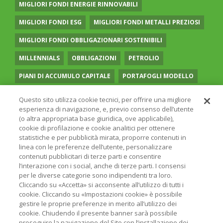
MIGLIORI FONDI ENERGIE RINNOVABILI
MIGLIORI FONDI ESG
MIGLIORI FONDI METALLI PREZIOSI
MIGLIORI FONDI OBBLIGAZIONARI SOSTENIBILI
MILLENNIALS
OBBLIGAZIONI
PETROLIO
PIANI DI ACCUMULO CAPITALE
PORTAFOGLI MODELLO
PREVIDENZA COMPLEMENTARE
RECESSIONE
Questo sito utilizza cookie tecnici, per offrire una migliore
esperienza di navigazione, e, previo consenso dell’utente
RISPARMIO GESTITO
SOCIAL MEDIA
STILE VALUE
(o altra appropriata base giuridica, ove applicabile),
cookie di profilazione e cookie analitici per ottenere
TASSI
UGUAGLIANZA DI GENERE
VOLATILITÀ
statistiche e per pubblicità mirata, proporre contenuti in
linea con le preferenze dell’utente, personalizzare
contenuti pubblicitari di terze parti e consentire
l’interazione con i social, anche di terze parti. I consensi
per le diverse categorie sono indipendenti tra loro.
Cliccando su «Accetta» si acconsente all’utilizzo di tutti i
© 2026 ONLINE SIM - ONLINE SIM È UNA SOCIETÀ DEL
cookie. Cliccando su «Impostazioni cookie» è possibile
GRUPPO BANCARIO
ERSEL
- P.IVA 12927410154
gestire le proprie preferenze in merito all’utilizzo dei
PRIVACY POLICY
COOKIE
INFORMAZIONI LEGALI
cookie. Chiudendo il presente banner sarà possibile
proseguire la navigazione del Sito con l’installazione dei