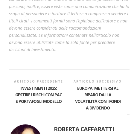
possono, inoltre, essere viste come una comunicazione che ha lo
scopo di persuadere o incitare il lettore a comprare o vendere i
titoli citati. I commenti forniti sono l’opinione dell’autore e non
devono essere considerati delle raccomandazioni
personalizzate. Le informazioni contenute nell’articolo non
devono essere utilizzate come la sola fonte per prendere
decisioni di investimento.
ARTICOLO PRECEDENTE
ARTICOLO SUCCESSIVO
INVESTIMENTI 2025:
EUROPA: METTERSI AL
GESTIRE I RISCHI CON PAC
RIPARO DALLA
E PORTAFOGLI MODELLO
VOLATILITÀ CON I FONDI
A DIVIDENDO
ROBERTA CAFFARATTI