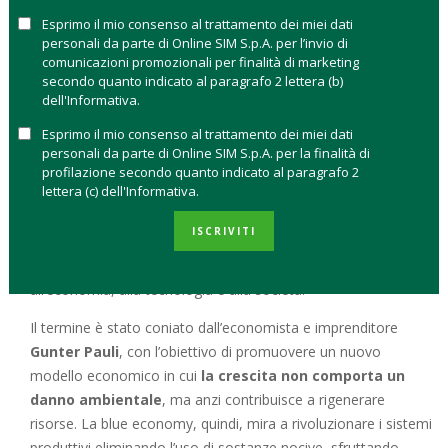
marini. Anche il mondo degli investimenti può giocare un ruolo
Esprimo il mio consenso al trattamento dei miei dati
importante in questa sfida. Scegliere strumenti finanziari che
personali da parte di Online SIM S.p.A. per l’invio di
sostengono la
blue economy
significa contribuire alla
comunicazioni promozionali per finalità di marketing
transizione verso un futuro più sostenibile.
secondo quanto indicato al paragrafo 2 lettera (b)
dell'Informativa.
COS’È LA BLUE ECONOMY?
Esprimo il mio consenso al trattamento dei miei dati
personali da parte di Online SIM S.p.A. per la finalità di
Il concetto di
blue economy
, o economia blu, affonda le sue
profilazione secondo quanto indicato al paragrafo 2
lettera (c) dell'Informativa.
radici in un principio semplice ma rivoluzionario:
imitare la
natura per innovare in modo sostenibile
. Questa visione
ISCRIVITI
si ispira alla
biomimesi
, una disciplina che studia i processi
biologici e biomeccanici degli ecosistemi naturali per applicarli
all’economia, alla tecnologia e alla società.
Il termine è stato coniato dall’economista e imprenditore
Gunter Pauli
, con l’obiettivo di promuovere un nuovo
modello economico in cui
la crescita non comporta un
danno ambientale
, ma anzi contribuisce a rigenerare
risorse. La blue economy, quindi, mira a rivoluzionare i sistemi
produttivi eliminando l’uso di sostanze nocive, sfruttando