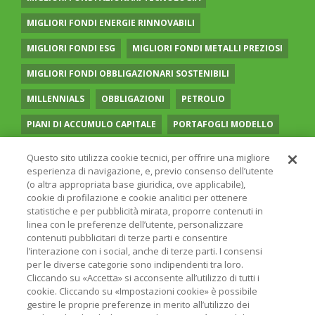
MIGLIORI FONDI ENERGIE RINNOVABILI
MIGLIORI FONDI ESG
MIGLIORI FONDI METALLI PREZIOSI
MIGLIORI FONDI OBBLIGAZIONARI SOSTENIBILI
MILLENNIALS
OBBLIGAZIONI
PETROLIO
PIANI DI ACCUMULO CAPITALE
PORTAFOGLI MODELLO
PREVIDENZA COMPLEMENTARE
RECESSIONE
Questo sito utilizza cookie tecnici, per offrire una migliore
esperienza di navigazione, e, previo consenso dell’utente
RISPARMIO GESTITO
SOCIAL MEDIA
STILE VALUE
(o altra appropriata base giuridica, ove applicabile),
cookie di profilazione e cookie analitici per ottenere
TASSI
UGUAGLIANZA DI GENERE
VOLATILITÀ
statistiche e per pubblicità mirata, proporre contenuti in
linea con le preferenze dell’utente, personalizzare
contenuti pubblicitari di terze parti e consentire
l’interazione con i social, anche di terze parti. I consensi
per le diverse categorie sono indipendenti tra loro.
Cliccando su «Accetta» si acconsente all’utilizzo di tutti i
© 2026 ONLINE SIM - ONLINE SIM È UNA SOCIETÀ DEL
cookie. Cliccando su «Impostazioni cookie» è possibile
GRUPPO BANCARIO
ERSEL
- P.IVA 12927410154
gestire le proprie preferenze in merito all’utilizzo dei
PRIVACY POLICY
COOKIE
INFORMAZIONI LEGALI