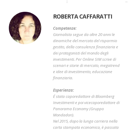
ROBERTA CAFFARATTI
Competenze:
Giornalista segue da oltre 20 anni le
dinamiche del mercato del risparmio
gestito, della consulenza finanziaria e
dei protagonisti del mondo degli
investimenti. Per Online SIM scrive di
scenari e storie di mercato, megatrend
e idee di investimento, educazione
finanziaria.
Esperienza:
É stata caporedattore di Bloomberg
Investimenti e poi vicecaporedattore di
Panorama Economy (Gruppo
Mondadori).
Nel 2015, dopo la lunga carriera nella
carta stampata economica, è passata