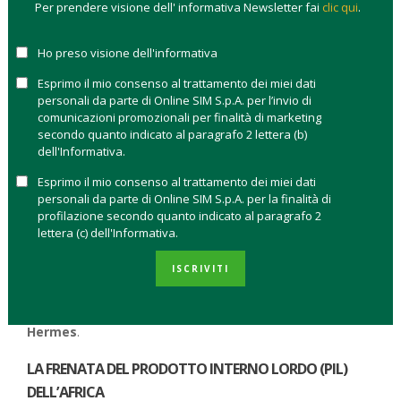
dell’Africa.
Per prendere visione dell' informativa Newsletter fai
clic qui
.
AFRICA: I PUNTI DI FORZA E DI DEBOLEZZA
Ho preso visione dell'informativa
DELL’ECONOMIA
Esprimo il mio consenso al trattamento dei miei dati
personali da parte di Online SIM S.p.A. per l’invio di
Il 2023 per l’Africa è stato un anno complicato. La guerra civile
comunicazioni promozionali per finalità di marketing
secondo quanto indicato al paragrafo 2 lettera (b)
in Sudan si sta diffondendo alimentata anche da potenze
dell'Informativa.
esterne, i colpi di Stato in Sahel hanno destabilizzato la
democrazia così come le elezioni in Repubblica Democratica
Esprimo il mio consenso al trattamento dei miei dati
personali da parte di Online SIM S.p.A. per la finalità di
del Congo con un risultato incerto e la richiesta di una nuova
profilazione secondo quanto indicato al paragrafo 2
votazione. In questo scenario, il
debito pubblico è arrivato
lettera (c) dell'Informativa.
ai livelli più alti dal 2001
. Il Prodotto interno lordo (PIL)
dell’Africa sub-sahariana è sicuramente un punto debole, ma
ISCRIVITI
sono diversi i punti di forza su cui il continente può costruire il
suo futuro secondo
McKinsey
,
Swisscanto
e
Federated
Hermes
.
LA FRENATA DEL PRODOTTO INTERNO LORDO (PIL)
DELL’AFRICA