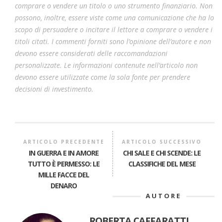
comprare o vendere un titolo o uno strumento finanziario. Non
possono, inoltre, essere viste come una comunicazione che ha lo
scopo di persuadere o incitare il lettore a comprare o vendere i
titoli citati. I commenti forniti sono l’opinione dell’autore e non
devono essere considerati delle raccomandazioni
personalizzate. Le informazioni contenute nell’articolo non
devono essere utilizzate come la sola fonte per prendere
decisioni di investimento.
ARTICOLO PRECEDENTE
ARTICOLO SUCCESSIVO
IN GUERRA E IN AMORE
CHI SALE E CHI SCENDE: LE
TUTTO È PERMESSO: LE
CLASSIFICHE DEL MESE
MILLE FACCE DEL
DENARO
AUTORE
ROBERTA CAFFARATTI