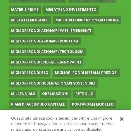
MATERIE PRIME
MEGATREND INVESTIMENTO
MERCATI EMERGENTI
MIGLIORI FONDI AZIONARI EUROPA
MIGLIORI FONDI AZIONARI PAESI EMERGENTI
MIGLIORI FONDI AZIONARI ROBOTICA
MIGLIORI FONDI AZIONARI TECNOLOGIA
MIGLIORI FONDI ENERGIE RINNOVABILI
MIGLIORI FONDI ESG
MIGLIORI FONDI METALLI PREZIOSI
MIGLIORI FONDI OBBLIGAZIONARI SOSTENIBILI
MILLENNIALS
OBBLIGAZIONI
PETROLIO
PIANI DI ACCUMULO CAPITALE
PORTAFOGLI MODELLO
PREVIDENZA COMPLEMENTARE
RECESSIONE
Questo sito utilizza cookie tecnici, per offrire una migliore
esperienza di navigazione, e, previo consenso dell’utente
RISPARMIO GESTITO
SOCIAL MEDIA
STILE VALUE
(o altra appropriata base giuridica, ove applicabile),