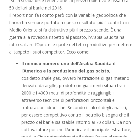
“Sulla strada delle redenzione”. Il prezzo obiettivo è fissato a
50 dollari al barile nel 2016.
Il report non fa i conto però con la variabile geopolitica che
finora ha sempre portato a questo risultato: più il conflitto in
Medio Oriente si fa distruttivo più il prezzo scende. È una
guerra alla rovescia rispetto al passato, l’Arabia Saudita ha
fatto saltare l’Opec e le quote del tetto produttivo per mettere
al tappeto i suoi competitor. Ecco come:
Il nemico numero uno dell’Arabia Saudita è
l’America e la produzione del gas scisto
, il
cosidetto shale gas, ovvero l’estrazione di gas metano
derivato da argille, prodotto in giacimenti situati tra i
2000 e i 4000 metri di profondità e raggiungibili
attraverso tecniche di perforazioni orizzontali e
fratturazioni idrauliche. Secondo i calcoli degli analisti,
per essere competitivo contro il petrolio bisogna che il
prezzo del barile sia stabile intorno ai 70 dollari. Da non
sottovalutare poi che l’America è il principale estrattore,
ma è la Cina potenzialmente il primo Paese al mondo