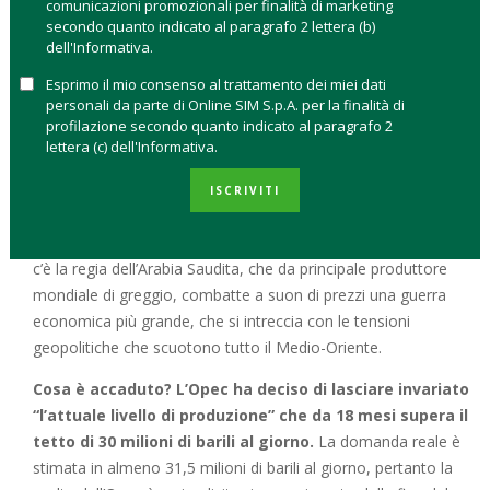
stata la riunione dei 13 principali Paesi produttori che
comunicazioni promozionali per finalità di marketing
secondo quanto indicato al paragrafo 2 lettera (b)
si è tenuta il 4 dicembre e ha sancito, di fatto, l’addio
dell'Informativa.
alle quote dell’Opec.
La conseguenza? Petrolio a picco con
il Wti a quota 38 dollari e il Brent a 41 dollari che sono
Esprimo il mio consenso al trattamento dei miei dati
personali da parte di Online SIM S.p.A. per la finalità di
sprofondati sui minimi dal febbraio 2009, scatenando le
profilazione secondo quanto indicato al paragrafo 2
vendite sui titoli azionari del comparto energetico e portando
lettera (c) dell'Informativa.
il colore rosso su tutte le borse.
La discesa dei prezzi dell’oro nero a ben guardare ha ben
ISCRIVITI
poco a che vedere con le naturali dinamiche di mercato di
equilibrio di domanda e dell’offerta. Dietro a questa discesa
c’è la regia dell’Arabia Saudita, che da principale produttore
mondiale di greggio, combatte a suon di prezzi una guerra
economica più grande, che si intreccia con le tensioni
geopolitiche che scuotono tutto il Medio-Oriente.
Cosa è accaduto? L’Opec ha deciso di lasciare invariato
“l’attuale livello di produzione” che da 18 mesi supera il
tetto di 30 milioni di barili al giorno.
La domanda reale è
stimata in almeno 31,5 milioni di barili al giorno, pertanto la