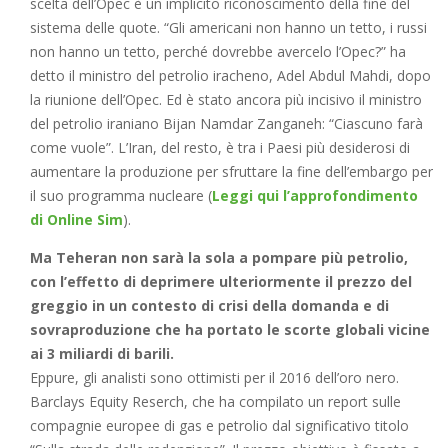
scelta dell’Opec è un implicito riconoscimento della fine del
sistema delle quote. “Gli americani non hanno un tetto, i russi
non hanno un tetto, perché dovrebbe avercelo l’Opec?” ha
detto il ministro del petrolio iracheno, Adel Abdul Mahdi, dopo
la riunione dell’Opec. Ed è stato ancora più incisivo il ministro
del petrolio iraniano Bijan Namdar Zanganeh: “Ciascuno farà
come vuole”. L’Iran, del resto, è tra i Paesi più desiderosi di
aumentare la produzione per sfruttare la fine dell’embargo per
il suo programma nucleare (
Leggi qui l’approfondimento
di Online Sim
).
Ma Teheran non sarà la sola a pompare più petrolio,
con l’effetto di deprimere ulteriormente il prezzo del
greggio in un contesto di crisi della domanda e di
sovraproduzione che ha portato le scorte globali vicine
ai 3 miliardi di barili.
Eppure, gli analisti sono ottimisti per il 2016 dell’oro nero.
Barclays Equity Reserch, che ha compilato un report sulle
compagnie europee di gas e petrolio dal significativo titolo