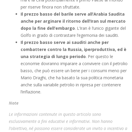
per riserve finora non sfruttate.
Il prezzo basso del barile serve all’Arabia Saudita
anche per arginare il ritorno dell’Iran sul mercato
dopo la fine dell’embargo
. L’Iran è l’unico gigante del
Golfo in grado di contrastare l’egemonia dei sauditi.
Il prezzo basso serve ai sauditi anche per
combattere contro la Russia, iperproduttiva, ed è
una strategia di lungo periodo
. Per questo le
economie dovranno imparare a convivere con il petrolio
basso, che può essere un bene per i consumi meno per
Mario Draghi, che ha basato la sua politica monetaria
anche sulla variabile petrolio in ripresa per contenere
l’inflazione.
Note
Le informazioni contenute in questo articolo sono
esclusivamente a fini educativi e informativi. Non hanno
l’obiettivo, né possono essere considerate un invito o incentivo a