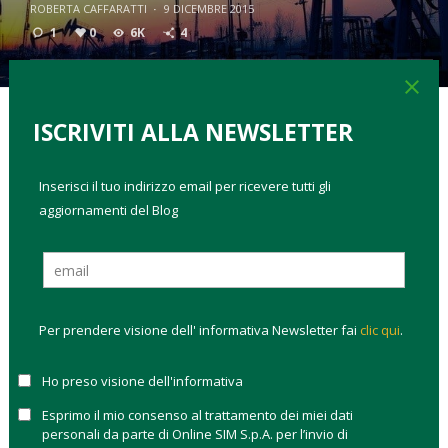
ROBERTA CAFFARATTI
·
9 DICEMBRE 2015
1
0
6K
4
close
ISCRIVITI ALLA NEWSLETTER
TAGS:
come investire
materie prime
petrolio
prezzo barile
Inserisci il tuo indirizzo email per ricevere tutti gli
aggiornamenti del Blog
L’ottimismo degli analisti è ancora alto. E se si
scorrono i report con le previsioni 2016 sull’andamento
del petrolio è il valore 50 dollari il più gettonato,
ben
lontano dai 20 dollari ipotizzati da Goldman Sachs (
Leggi qui
l’analisi di Online Sim
), la prima banca d’affari a parlare
Per prendere visione dell' informativa Newsletter fai
clic qui
.
esplicitamente di guerra del barile, senza indicare però l’anno
in cui tale valore si sarebbe verificato.
Ho preso visione dell'informativa
E di guerra con il prezzo del petrolio usato come arma
Esprimo il mio consenso al trattamento dei miei dati
si può adesso parlare apertamente. Il punto di svolta è
personali da parte di Online SIM S.p.A. per l’invio di