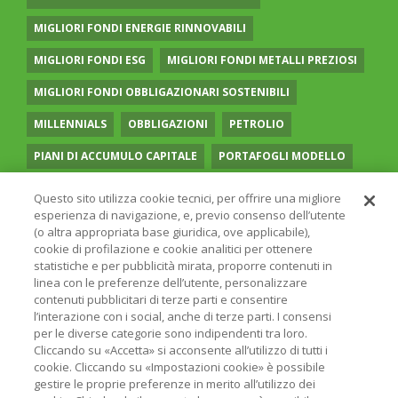
MIGLIORI FONDI ENERGIE RINNOVABILI
MIGLIORI FONDI ESG
MIGLIORI FONDI METALLI PREZIOSI
MIGLIORI FONDI OBBLIGAZIONARI SOSTENIBILI
MILLENNIALS
OBBLIGAZIONI
PETROLIO
PIANI DI ACCUMULO CAPITALE
PORTAFOGLI MODELLO
PREVIDENZA COMPLEMENTARE
RECESSIONE
Questo sito utilizza cookie tecnici, per offrire una migliore
esperienza di navigazione, e, previo consenso dell’utente
RISPARMIO GESTITO
SOCIAL MEDIA
STILE VALUE
(o altra appropriata base giuridica, ove applicabile),
cookie di profilazione e cookie analitici per ottenere
TASSI
UGUAGLIANZA DI GENERE
VOLATILITÀ
statistiche e per pubblicità mirata, proporre contenuti in
linea con le preferenze dell’utente, personalizzare
contenuti pubblicitari di terze parti e consentire
l’interazione con i social, anche di terze parti. I consensi
per le diverse categorie sono indipendenti tra loro.
Cliccando su «Accetta» si acconsente all’utilizzo di tutti i
© 2026 ONLINE SIM - ONLINE SIM È UNA SOCIETÀ DEL
cookie. Cliccando su «Impostazioni cookie» è possibile
GRUPPO BANCARIO
ERSEL
- P.IVA 12927410154
gestire le proprie preferenze in merito all’utilizzo dei
PRIVACY POLICY
COOKIE
INFORMAZIONI LEGALI