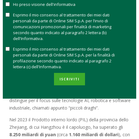
HANGZHOU: LA SILICON VALLEY CINESE
Ho preso visione dell'informativa
Esprimo il mio consenso al trattamento dei miei dati
La rivoluzione tecnologica cinese ha una patria:
Hangzhou,
personali da parte di Online SIM S.p.A. per l’invio di
provincia dello Zhejiang, che è emersa come uno dei
comunicazioni promozionali per finalità di marketing
secondo quanto indicato al paragrafo 2 lettera (b)
principali hub tecnologici del Paese
, paragonabile alla
dell'Informativa.
Silicon Valley americana. Questa città, sede di colossi come
Alibaba, offre un ecosistema favorevole alle startup grazie a
Esprimo il mio consenso al trattamento dei miei dati
personali da parte di Online SIM S.p.A. per la finalità di
infrastrutture avanzate, università di prestigio e politiche di
profilazione secondo quanto indicato al paragrafo 2
sostegno all’innovazione. Come la Silicon Valley, Hangzhou è
lettera (c) dell'Informativa.
caratterizzata da un forte spirito imprenditoriale e da una rete
di investitori che favorisce la crescita di aziende emergenti.
ISCRIVITI
Tuttavia, mentre la Silicon Valley è dominata da giganti della
tecnologia come Google, Apple e Meta, Hangzhou si
distingue per il focus sulle tecnologie AI, robotica e software
industriale, chiamati appunto “piccoli draghi”.
Nel 2023 il Prodotto interno lordo (PIL) della provincia dello
Zhejiang, di cui Hangzhou è il capoluogo, ha superato gli
8.250 miliardi di yuan
(circa
1.160 miliardi di dollari
), con