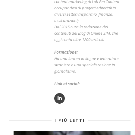
content marketing di Lob Pr+Content
occupandosi di progetti editoriali in
diversi settori (risparmio, finanza,
assicurazioni).
Dal 2015 cura la redazione dei
contenuti del Blog di Online SIM, che
oggi conta oltre 1200 articoli.
Formazione:
Ha una laurea in lingue e letterature
straniere e una specializzazione in
giornalismo.
Link ai social:
I PIÙ LETTI