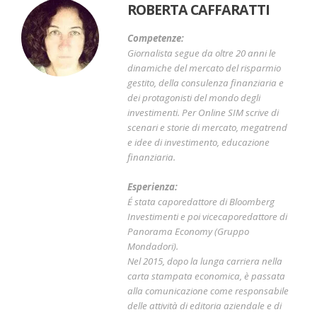
ROBERTA CAFFARATTI
Competenze:
Giornalista segue da oltre 20 anni le
dinamiche del mercato del risparmio
gestito, della consulenza finanziaria e
dei protagonisti del mondo degli
investimenti. Per Online SIM scrive di
scenari e storie di mercato, megatrend
e idee di investimento, educazione
finanziaria.
Esperienza:
É stata caporedattore di Bloomberg
Investimenti e poi vicecaporedattore di
Panorama Economy (Gruppo
Mondadori).
Nel 2015, dopo la lunga carriera nella
carta stampata economica, è passata
alla comunicazione come responsabile
delle attività di editoria aziendale e di