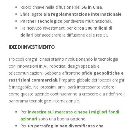
Ruolo chiave nella diffusione del
5G in Cina
.
Sfide legate alla
regolamentazione internazionale
.
Partner tecnologico
per diverse multinazionali.
Ha ricevuto investimenti per
circa 500 milioni di
dollari
per accelerare la diffusione delle reti 5G.
IDEE DI INVESTIMENTO
I “piccoli draghi” cinesi stanno rivoluzionando la tecnologia
con innovazioni in AI, robotica, design spaziale e
telecomunicazioni. Sebbene affrontino
sfide geopolitiche e
restrizioni commercial
i, l’impatto globale dei “piccoli draghi”
è innegabile. Nei prossimi anni, sarà interessante vedere
come queste aziende continueranno a crescere e a ridefinire il
panorama tecnologico internazionale.
Per
investire sul mercato cinese i migliori fondi
azionari
sono una buona opzione.
Per
un portafoglio ben diversificato che