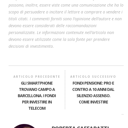
possono, inoltre, essere viste come una comunicazione che ha lo
scopo di persuadere o incitare il lettore a comprare o vendere i
titoli citati. I commenti forniti sono l’opinione dell’autore e non
devono essere considerati delle raccomandazioni
personalizzate. Le informazioni contenute nell’articolo non
devono essere utilizzate come la sola fonte per prendere
decisioni di investimento.
ARTICOLO PRECEDENTE
ARTICOLO SUCCESSIVO
GLI SMARTPHONE
FONDI PENSIONE: PRO E
TROVANO CAMPO A
CONTRO A 10 ANNI DAL
BARCELLONA. I FONDI
SILENZIO ASSENSO.
PER INVESTIRE IN
COME INVESTIRE
TELECOM