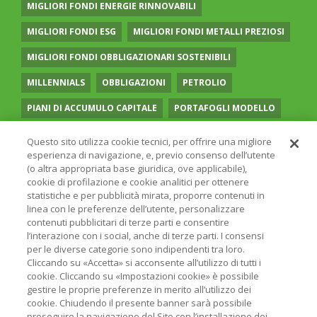
MIGLIORI FONDI ENERGIE RINNOVABILI
MIGLIORI FONDI ESG
MIGLIORI FONDI METALLI PREZIOSI
MIGLIORI FONDI OBBLIGAZIONARI SOSTENIBILI
MILLENNIALS
OBBLIGAZIONI
PETROLIO
PIANI DI ACCUMULO CAPITALE
PORTAFOGLI MODELLO
PREVIDENZA COMPLEMENTARE
RECESSIONE
Questo sito utilizza cookie tecnici, per offrire una migliore
esperienza di navigazione, e, previo consenso dell’utente
RISPARMIO GESTITO
SOCIAL MEDIA
STILE VALUE
(o altra appropriata base giuridica, ove applicabile),
cookie di profilazione e cookie analitici per ottenere
TASSI
UGUAGLIANZA DI GENERE
VOLATILITÀ
statistiche e per pubblicità mirata, proporre contenuti in
linea con le preferenze dell’utente, personalizzare
contenuti pubblicitari di terze parti e consentire
l’interazione con i social, anche di terze parti. I consensi
per le diverse categorie sono indipendenti tra loro.
Cliccando su «Accetta» si acconsente all’utilizzo di tutti i
© 2026 ONLINE SIM - ONLINE SIM È UNA SOCIETÀ DEL
cookie. Cliccando su «Impostazioni cookie» è possibile
GRUPPO BANCARIO
ERSEL
- P.IVA 12927410154
gestire le proprie preferenze in merito all’utilizzo dei
PRIVACY POLICY
COOKIE
INFORMAZIONI LEGALI
cookie. Chiudendo il presente banner sarà possibile
proseguire la navigazione del Sito con l’installazione dei