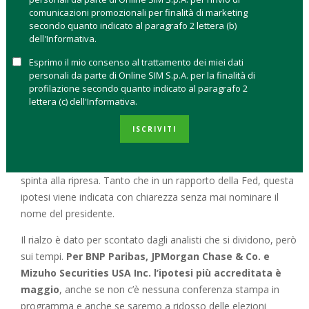
un rialzo dei tassi all’1%
con una probabilità del 36%
comunicazioni promozionali per finalità di marketing
soltanto, mentre le probabilità salgono al 77,1% per la
secondo quanto indicato al paragrafo 2 lettera (b)
riunione attesa a giugno.
dell'Informativa.
Esprimo il mio consenso al trattamento dei miei dati
L’incertezza che avvolge il piano per il rilancio del
personali da parte di Online SIM S.p.A. per la finalità di
neopresidente Donald Trump e
il superdollaro che
profilazione secondo quanto indicato al paragrafo 2
potrebbe danneggiare le esportazioni
delle aziende
lettera (c) dell'Informativa.
americane non preoccupa la Fed e Janet Yellen, secondo gli
ISCRIVITI
analisti, è pronta a tirare dritta per la sua strada. La ragione?
Si punta molto su una politica di riduzione delle tasse e sulla
deregulation promessa da Trump che dovrebbero dare una
spinta alla ripresa. Tanto che in un rapporto della Fed, questa
ipotesi viene indicata con chiarezza senza mai nominare il
nome del presidente.
Il rialzo è dato per scontato dagli analisti che si dividono, però
sui tempi.
Per BNP Paribas, JPMorgan Chase & Co. e
Mizuho Securities USA Inc. l’ipotesi più accreditata è
maggio
, anche se non c’è nessuna conferenza stampa in
programma e anche se saremo a ridosso delle elezioni