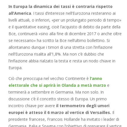
In Europa la dinamica dei tassi è contraria rispetto
all’America
. I tassi d’interesse nell’Eurozona resteranno ai
livelli attuali, o inferiori, «per un prolungato periodo di tempo»
e il quantitative easing, cioè l’acquisto di debito da parte della
Bce, continuerà «sino alla fine di dicembre 2017 o anche oltre
se necessario» ha scritto la Bce nell’ultimo bollettino. Si
allontanano dunque i timori di una stretta con l’inflazione
nell’Eurozona risalita all’1,8%. Ma non c’è dubbio che
l’inflazione abbia rialzato la testa e resta un nodo chiave in
Europa.
Ciò che preoccupa nel vecchio Continente è
l’anno
elettorale che si aprirà in Olanda a metà marzo
e
terminerà a settembre in Germania. Ma non solo. In
discussione c’è il concetto stesso di Europa. Un primo
incontro chiave per avere
il termometro degli umori
europei è atteso il 6 marzo al vertice di Versailles.
Il
presidente francese, Francois Hollande ha invitato i leader di
Germania, Italia e Spagna con l’obiettivo di preparare il vertice